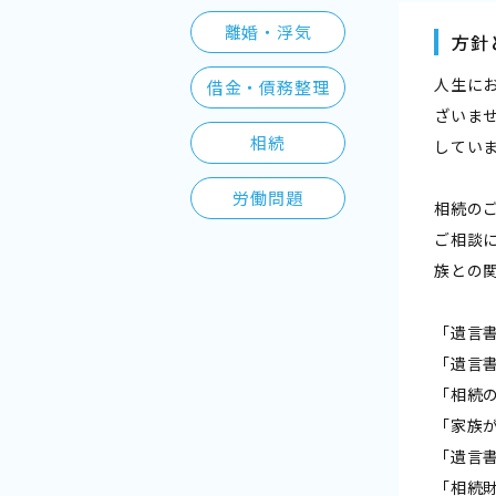
離婚・浮気
方針
人生に
借金・債務整理
ざいま
相続
してい
労働問題
相続の
ご相談
族との
「遺言
「遺言
「相続
「家族
「遺言
「相続