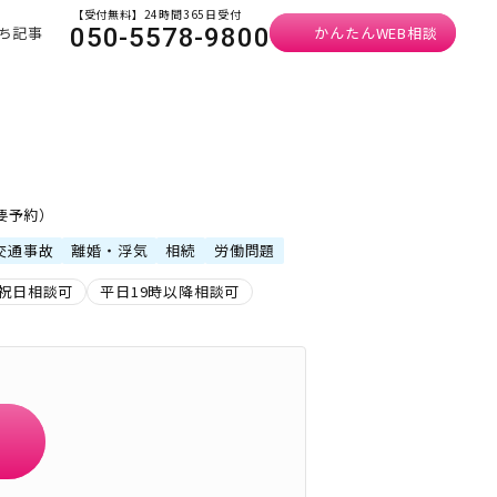
【受付無料】24時間365日受付
ち記事
かんたんWEB相談
050-5578-9800
・要予約）
交通事故
離婚・浮気
相続
労働問題
祝日相談可
平日19時以降相談可