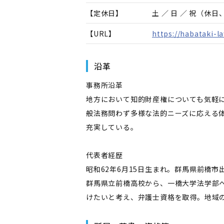
【定休日】
土 ／ 日 ／ 祝（休
【URL】
https://habataki-l
沿革
事務所沿革
地方において知的財産権についても気軽に
般法務問わず多様な法的ニーズに応える
充実している。
代表者経歴
昭和62年6月15日生まれ。群馬県前橋市
群馬県立前橋高校から、一橋大学法学部
けたいと考え、弁護士資格を取得。地域