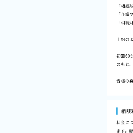
「相続
「介護
「相続
上記の
初回6
のもと
皆様の
相談
料金に
ます。