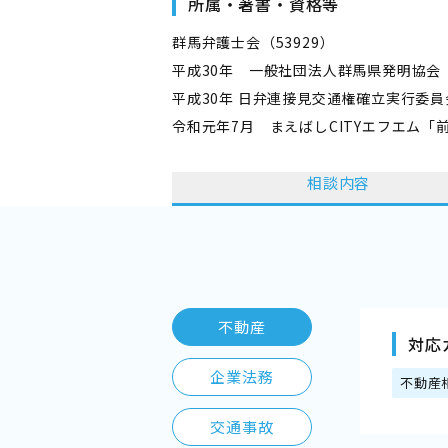
所属・著書・資格等
群馬弁護士会（53929）
平成30年 一般社団法人群馬県発明協会
平成30年 日弁連接見交通権確立実行委員
令和元年7月 まえばしCITYエフエム「
相談内容
不動産
対応
企業法務
不動産
交通事故