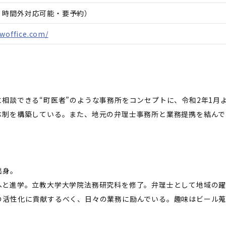
日、時間外対応可能・要予約）
awoffice.com/
相談できる“町医者”のような事務所をコンセプトに、令和2年1月
体制を構築している。また、地元の弁理士事務所と業務提携を結んで
出身。
へと進学。立教大学大学院法務研究科を修了。弁理士として地域の躍
の活性化に貢献するべく、日々の業務に励んでいる。趣味はビール