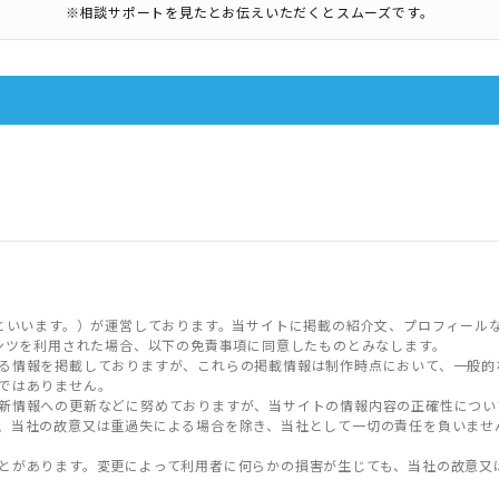
※相談サポートを見たとお伝えいただくとスムーズです。
といいます。）が運営しております。当サイトに掲載の紹介文、プロフィール
ンツを利用された場合、以下の免責事項に同意したものとみなします。
る情報を掲載しておりますが、これらの掲載情報は制作時点において、一般的
ではありません。
新情報への更新などに努めておりますが、当サイトの情報内容の正確性につい
、当社の故意又は重過失による場合を除き、当社として一切の責任を負いませ
とがあります。変更によって利用者に何らかの損害が生じても、当社の故意又