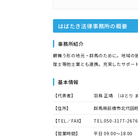
はばたき法律事務所
の概要
事務所紹介
鶴舞う形の地元・群馬のために。地域の
理士等他士業とも連携。充実したサポー
基本情報
【代表者】
羽鳥 正靖
（
はとり 
【住所】
群馬県前橋市北代田町1
【TEL／FAX】
TEL.
050-3177-2676
【営業時間】
平日 09:00～18:00