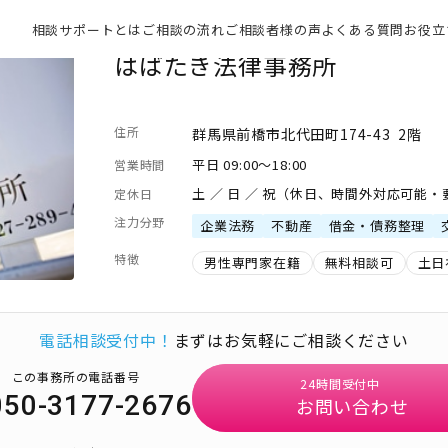
相談サポートとは
ご相談の流れ
ご相談者様の声
よくある質問
お役立
はばたき法律事務所
住所
群馬県前橋市北代田町174-43 2階
平日 09:00～18:00
営業時間
土 ／ 日 ／ 祝（休日、時間外対応可能
定休日
注力分野
企業法務
不動産
借金・債務整理
特徴
男性専門家在籍
無料相談可
土日
電話相談受付中！
まずはお気軽にご相談ください
この事務所の電話番号
24時間受付中
050-3177-2676
お問い合わせ