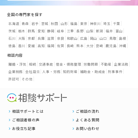
全国の専門家を探す
北海道
青森
岩手
宮城
秋田
山形
福島
東京
神奈川
埼玉
千葉
茨城
栃木
群馬
愛知
静岡
岐阜
三重
長野
山梨
新潟
福井
富山
石川
大阪
京都
兵庫
滋賀
奈良
和歌山
広島
岡山
山口
鳥取
島根
徳島
香川
愛媛
高知
福岡
佐賀
長崎
熊本
大分
宮崎
鹿児島
沖縄
相談内容
離婚・浮気
相続
交通事故
借金・債務整理
労働問題
不動産
企業法務
企業税務
会社設立
人事・労務
知的財産
補助金・助成金
刑事事件
許認可
その他
相談サポートとは
ご相談の流れ
ご相談者様の声
よくある質問
お役立ち記事
お問い合わせ