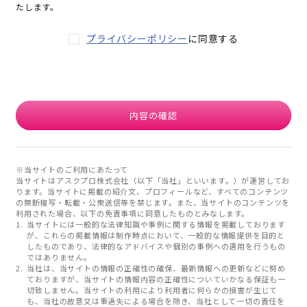
たします。
プライバシーポリシー
に同意する
内容の確認
※当サイトのご利用にあたって
当サイトはアスクプロ株式会社（以下「当社」といいます。）が運営してお
ります。当サイトに掲載の紹介文、プロフィールなど、すべてのコンテンツ
の無断複写・転載・公衆送信等を禁じます。また、当サイトのコンテンツを
利用された場合、以下の免責事項に同意したものとみなします。
当サイトには一般的な法律知識や事例に関する情報を掲載しております
が、これらの掲載情報は制作時点において、一般的な情報提供を目的と
したものであり、法律的なアドバイスや個別の事例への適用を行うもの
ではありません。
当社は、当サイトの情報の正確性の確保、最新情報への更新などに努め
ておりますが、当サイトの情報内容の正確性についていかなる保証も一
切致しません。当サイトの利用により利用者に何らかの損害が生じて
も、当社の故意又は重過失による場合を除き、当社として一切の責任を