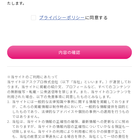
たします。
プライバシーポリシー
に同意する
内容の確認
※当サイトのご利用にあたって
当サイトはアスクプロ株式会社（以下「当社」といいます。）が運営してお
ります。当サイトに掲載の紹介文、プロフィールなど、すべてのコンテンツ
の無断複写・転載・公衆送信等を禁じます。また、当サイトのコンテンツを
利用された場合、以下の免責事項に同意したものとみなします。
当サイトには一般的な法律知識や事例に関する情報を掲載しております
が、これらの掲載情報は制作時点において、一般的な情報提供を目的と
したものであり、法律的なアドバイスや個別の事例への適用を行うもの
ではありません。
当社は、当サイトの情報の正確性の確保、最新情報への更新などに努め
ておりますが、当サイトの情報内容の正確性についていかなる保証も一
切致しません。当サイトの利用により利用者に何らかの損害が生じて
も、当社の故意又は重過失による場合を除き、当社として一切の責任を