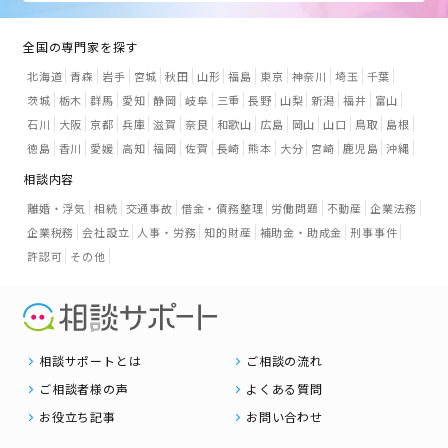
全国の専門家を探す
北海道
青森
岩手
宮城
秋田
山形
福島
東京
神奈川
埼玉
千葉
茨城
栃木
群馬
愛知
静岡
岐阜
三重
長野
山梨
新潟
福井
富山
石川
大阪
京都
兵庫
滋賀
奈良
和歌山
広島
岡山
山口
鳥取
島根
徳島
香川
愛媛
高知
福岡
佐賀
長崎
熊本
大分
宮崎
鹿児島
沖縄
相談内容
離婚・浮気
相続
交通事故
借金・債務整理
労働問題
不動産
企業法務
企業税務
会社設立
人事・労務
知的財産
補助金・助成金
刑事事件
許認可
その他
相談サポートとは
ご相談の流れ
ご相談者様の声
よくある質問
お役立ち記事
お問い合わせ