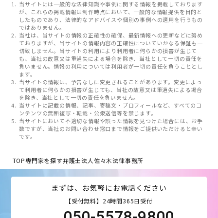
当サイトには一般的な法律知識や事例に関する情報を掲載しております
が、これらの掲載情報は制作時点において、一般的な情報提供を目的と
したものであり、法律的なアドバイスや個別の事例への適用を行うもの
ではありません。
当社は、当サイトの情報の正確性の確保、最新情報への更新などに努め
ておりますが、当サイトの情報内容の正確性についていかなる保証も一
切致しません。当サイトの利用により利用者に何らかの損害が生じて
も、当社の故意又は重過失による場合を除き、当社として一切の責任を
負いません。情報の利用については利用者が一切の責任を負うこととし
ます。
当サイトの情報は、予告なしに変更されることがあります。変更によっ
て利用者に何らかの損害が生じても、当社の故意又は重過失による場合
を除き、当社として一切の責任を負いません。
当サイトに記載の情報、記事、寄稿文・プロフィールなど、すべてのコ
ンテンツの無断複写・転載・公衆送信等を禁じます。
当サイトにおいて不適切な情報や誤った情報を見つけた場合には、お手
数ですが、当社のお問い合わせ窓口まで情報をご提供いただけると幸い
です。
TOP
専門家を探す
弁護士法人佐々木法律事務所
まずは、お気軽にお電話ください
【受付無料】24時間365日受付
050-5578-9800