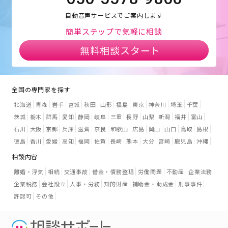
自動音声サービスでご案内します
簡単ステップで気軽に相談
無料相談スタート
全国の専門家を探す
北海道
青森
岩手
宮城
秋田
山形
福島
東京
神奈川
埼玉
千葉
茨城
栃木
群馬
愛知
静岡
岐阜
三重
長野
山梨
新潟
福井
富山
石川
大阪
京都
兵庫
滋賀
奈良
和歌山
広島
岡山
山口
鳥取
島根
徳島
香川
愛媛
高知
福岡
佐賀
長崎
熊本
大分
宮崎
鹿児島
沖縄
相談内容
離婚・浮気
相続
交通事故
借金・債務整理
労働問題
不動産
企業法務
企業税務
会社設立
人事・労務
知的財産
補助金・助成金
刑事事件
許認可
その他