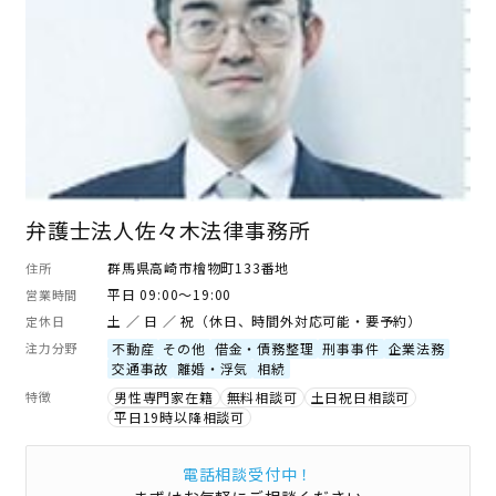
弁護士法人佐々木法律事務所
群馬県高崎市檜物町133番地
住所
平日 09:00～19:00
営業時間
土 ／ 日 ／ 祝（休日、時間外対応可能・要予約）
定休日
注力分野
不動産
その他
借金・債務整理
刑事事件
企業法務
交通事故
離婚・浮気
相続
特徴
男性専門家在籍
無料相談可
土日祝日相談可
平日19時以降相談可
電話相談受付中！