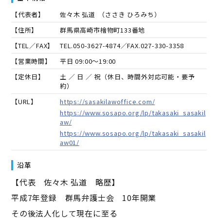
【代表者】
佐々木 弘道
（
ささき ひろみち
）
【住所】
群馬県高崎市檜物町133番地
【TEL／FAX】
TEL.
050-3627-4874
／FAX.
027-330-3358
【営業時間】
平日 09:00～19:00
【定休日】
土 ／ 日 ／ 祝（休日、時間外対応可能・要予
約）
【URL】
https://sasakilawoffice.com/
https://www.sosapo.org/lp/takasaki_sasakil
aw/
https://www.sosapo.org/lp/takasaki_sasakil
aw01/
沿革
【代表 佐々木 弘道 略歴】
平成7年登録 群馬弁護士会 10年開業
その後法人化して現在に至る