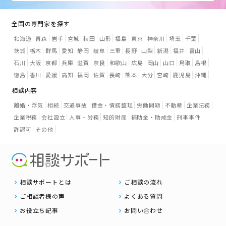
全国の専門家を探す
北海道
青森
岩手
宮城
秋田
山形
福島
東京
神奈川
埼玉
千葉
茨城
栃木
群馬
愛知
静岡
岐阜
三重
長野
山梨
新潟
福井
富山
石川
大阪
京都
兵庫
滋賀
奈良
和歌山
広島
岡山
山口
鳥取
島根
徳島
香川
愛媛
高知
福岡
佐賀
長崎
熊本
大分
宮崎
鹿児島
沖縄
相談内容
離婚・浮気
相続
交通事故
借金・債務整理
労働問題
不動産
企業法務
企業税務
会社設立
人事・労務
知的財産
補助金・助成金
刑事事件
許認可
その他
相談サポートとは
ご相談の流れ
ご相談者様の声
よくある質問
お役立ち記事
お問い合わせ