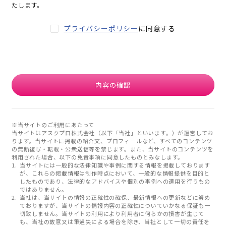
たします。
プライバシーポリシー
に同意する
内容の確認
※当サイトのご利用にあたって
当サイトはアスクプロ株式会社（以下「当社」といいます。）が運営してお
ります。当サイトに掲載の紹介文、プロフィールなど、すべてのコンテンツ
の無断複写・転載・公衆送信等を禁じます。また、当サイトのコンテンツを
利用された場合、以下の免責事項に同意したものとみなします。
当サイトには一般的な法律知識や事例に関する情報を掲載しております
が、これらの掲載情報は制作時点において、一般的な情報提供を目的と
したものであり、法律的なアドバイスや個別の事例への適用を行うもの
ではありません。
当社は、当サイトの情報の正確性の確保、最新情報への更新などに努め
ておりますが、当サイトの情報内容の正確性についていかなる保証も一
切致しません。当サイトの利用により利用者に何らかの損害が生じて
も、当社の故意又は重過失による場合を除き、当社として一切の責任を