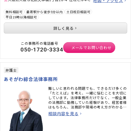
地図・アクセス
無料相談可
最寄駅から徒歩5分以内
土日祝日相談可
平日19時以降相談可
詳しく見る
この事務所の電話番号
メールでお問い合わせ
050-1720-3334
弁護士
あそがわ綜合法律事務所
難しいと思われる問題でも、できるだけ多くの
「たとえば」を考え、一緒に悩むことを大切に
しています。法律事務所だけでなく、一般企業
の法務部に勤務していた経験があり、経営者様
はもちろん、法務部や現場の考え方がわかるも
の、強みのひとつです。「もっと話したい」と
相談内容を見る
言われることも多い“弁護士らしくない弁護
士”ですので、どうぞお気軽にご相談くださ
い。