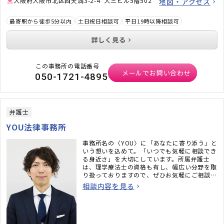
大阪府大阪市北区西天満3-2-4 大三ビル5階502
地図・アクセス
最寄駅から徒歩5分以内
土日祝日相談可
平日19時以降相談可
詳しく見る
この事務所の電話番号
メールでお問い合わせ
050-1721-4895
弁護士
YOU法律事務所
事務所名の〈YOU〉に「あなたに寄り添う」と
いう想いを込めて。「いつでも気軽に相談でき
る身近さ」を大切にしています。所属弁護士
は、理学療法士の資格も有し、幅広い分野を取
り扱っておりますので、ぜひお気軽にご相談く
ださい。
相談内容を見る