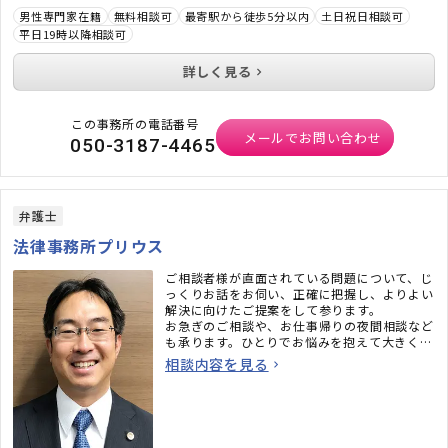
男性専門家在籍
無料相談可
最寄駅から徒歩5分以内
土日祝日相談可
平日19時以降相談可
詳しく見る
この事務所の電話番号
メールでお問い合わせ
050-3187-4465
弁護士
法律事務所プリウス
ご相談者様が直面されている問題について、じ
っくりお話をお伺い、正確に把握し、よりよい
解決に向けたご提案をして参ります。
お急ぎのご相談や、お仕事帰りの夜間相談など
も承ります。ひとりでお悩みを抱えて大きくし
てしまう前に、まずはお気軽にご相談くださ
相談内容を見る
い。