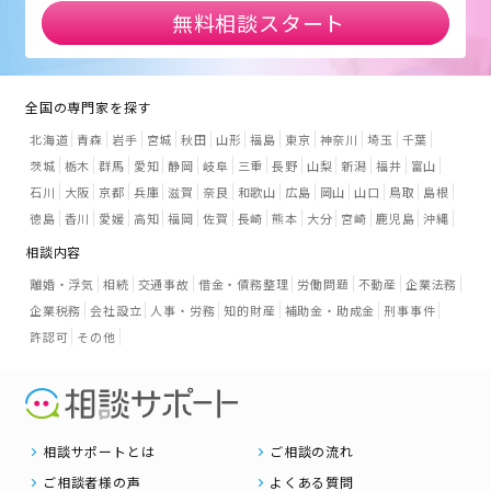
無料相談スタート
全国の専門家を探す
北海道
青森
岩手
宮城
秋田
山形
福島
東京
神奈川
埼玉
千葉
茨城
栃木
群馬
愛知
静岡
岐阜
三重
長野
山梨
新潟
福井
富山
石川
大阪
京都
兵庫
滋賀
奈良
和歌山
広島
岡山
山口
鳥取
島根
徳島
香川
愛媛
高知
福岡
佐賀
長崎
熊本
大分
宮崎
鹿児島
沖縄
相談内容
離婚・浮気
相続
交通事故
借金・債務整理
労働問題
不動産
企業法務
企業税務
会社設立
人事・労務
知的財産
補助金・助成金
刑事事件
許認可
その他
相談サポートとは
ご相談の流れ
ご相談者様の声
よくある質問