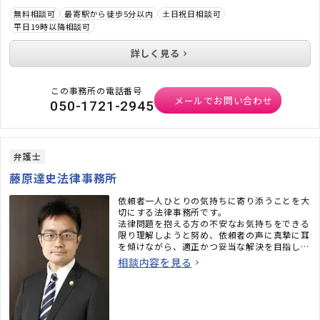
無料相談可
最寄駅から徒歩5分以内
土日祝日相談可
平日19時以降相談可
詳しく見る
この事務所の電話番号
メールでお問い合わせ
050-1721-2945
弁護士
藤原達史法律事務所
依頼者一人ひとりの気持ちに寄り添うことを大
切にする法律事務所です。
法律問題を抱える方の不安なお気持ちをできる
限り理解しようと努め、依頼者の声に真摯に耳
を傾けながら、適正かつ妥当な解決を目指して
1件1件の事案に取り組んでいます。
相談内容を見る
実際に「丁寧に話を聞いてくれて嬉しかった」
「とても話しやすくて良かった」といった感謝
の声も多数寄せられています。
また、弁護士自身がインターネットにも以前か