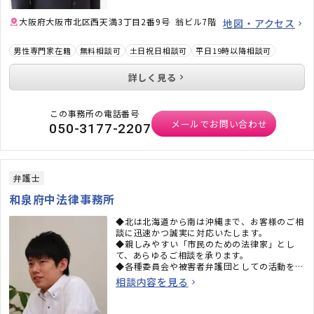
大阪府大阪市北区西天満3丁目2番9号 翁ビル7階
地図・アクセス
男性専門家在籍
無料相談可
土日祝日相談可
平日19時以降相談可
詳しく見る
この事務所の電話番号
メールでお問い合わせ
050-3177-2207
弁護士
和泉府中法律事務所
◆北は北海道から南は沖縄まで、お客様のご相
談に迅速かつ誠実に対応いたします。
◆親しみやすい「市民のための法律家」とし
て、あらゆるご相談を承ります。
◆各種委員会や被害者弁護団としての活動を通
じて幅広い問題に取り組んでいます。
相談内容を見る