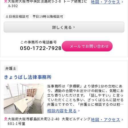
大阪府大阪市中央区淡路町3-2-8 トーア紡第2ビ
地図・アクセス
ル302
土日祝日相談可
平日19時以降相談可
詳しく見る
この事務所の電話番号
メールでお問い合わせ
050-1722-7928
弁護士
きょうばし法律事務所
当事務所は「京橋駅」より徒歩1分の立地にあ
り、通勤の合間やお出かけの前後に、気軽にお
立ち寄りいただけます。「話しやすい」と言っ
ていただくことも多い、ざっくばらんに話せる
弁護士ですので、「弁護士に相談するのは初め
て」「緊張しそう」という方も、安心して相談
相談内容を見る
にいらしてください。
大阪府大阪市都島区片町2-2-40 大発ビルディング
地図・アクセス
601-1号室