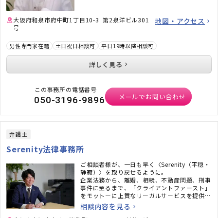
大阪府和泉市府中町1丁目10-3 第2泉洋ビル301
地図・アクセス
号
男性専門家在籍
土日祝日相談可
平日19時以降相談可
詳しく見る
この事務所の電話番号
メールでお問い合わせ
050-3196-9896
弁護士
Serenity法律事務所
ご相談者様が、一日も早く〈Serenity（平穏・
静寂）〉を取り戻せるように。
企業法務から、離婚、相続、不動産問題、刑事
事件に至るまで、「クライアントファースト」
をモットーに上質なリーガルサービスを提供い
たします。
相談内容を見る