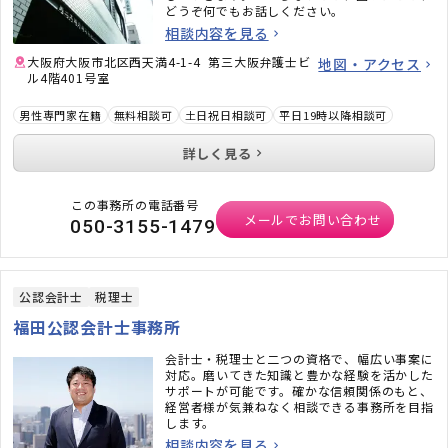
どうぞ何でもお話しください。
相談内容を見る
大阪府大阪市北区西天満4-1-4 第三大阪弁護士ビ
地図・アクセス
ル4階401号室
男性専門家在籍
無料相談可
土日祝日相談可
平日19時以降相談可
詳しく見る
この事務所の電話番号
メールでお問い合わせ
050-3155-1479
公認会計士
税理士
福田公認会計士事務所
会計士・税理士と二つの資格で、幅広い事案に
対応。磨いてきた知識と豊かな経験を活かした
サポートが可能です。確かな信頼関係のもと、
経営者様が気兼ねなく相談できる事務所を目指
します。
相談内容を見る