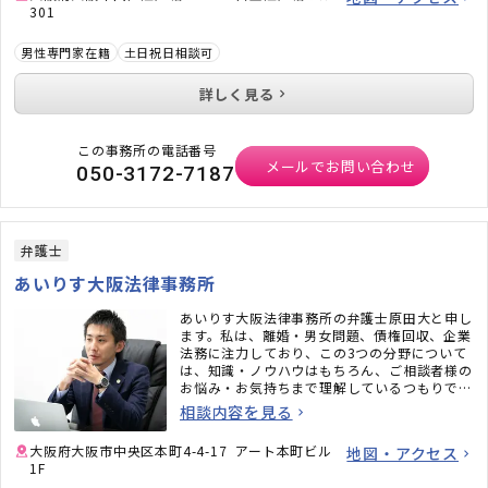
301
男性専門家在籍
土日祝日相談可
詳しく見る
この事務所の電話番号
メールでお問い合わせ
050-3172-7187
弁護士
あいりす大阪法律事務所
あいりす大阪法律事務所の弁護士原田大と申し
ます。私は、離婚・男女問題、債権回収、企業
法務に注力しており、この3つの分野について
は、知識・ノウハウはもちろん、ご相談者様の
お悩み・お気持ちまで理解しているつもりで
す。相談という短い時間の中でも、じっくりと
相談内容を見る
お悩みを伺い最善の解決方法をご提案いたしま
す。ぜひ、あなたのお悩みを聞かせてくださ
大阪府大阪市中央区本町4-4-17 アート本町ビル
地図・アクセス
い。
1F