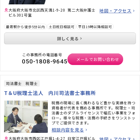
大阪府大阪市北区西天満1-9-20 第二大阪弁護士
地図・アクセス
ビル301号室
最寄駅から徒歩5分以内
土日祝日相談可
平日19時以降相談可
詳しく見る
この事務所の電話番号
メールでお問い合わせ
050-1808-9645
司法書士
税理士
T＆U税理士法人 内川司法書士事務所
税務の現場に長く携わるなど豊かな実績を持つ
資格者が代表を務める事務所です。税理士・司
法書士のダブルライセンスで幅広い事案をフォ
ロー。様々な税務・法務の手続きをワンストッ
プでご提供できます。
相談内容を見る
大阪府大阪市西区江戸堀1-4-27 日宝江戸堀ビル
地図・アクセス