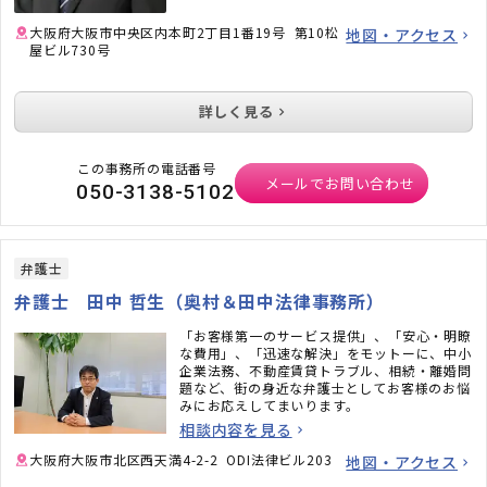
ら親しんでおり、比較的新しい類型の問題にも
積極的に対応している点も特徴です。
大阪府大阪市中央区内本町2丁目1番19号 第10松
地図・アクセス
屋ビル730号
法律問題でお困りの際は、一人で悩まずお気軽
にご相談ください。
詳しく見る
この事務所の電話番号
メールでお問い合わせ
050-3138-5102
弁護士
弁護士 田中 哲生（奥村＆田中法律事務所）
「お客様第一のサービス提供」、「安心・明瞭
な費用」、「迅速な解決」をモットーに、中小
企業法務、不動産賃貸トラブル、相続・離婚問
題など、街の身近な弁護士としてお客様のお悩
みにお応えしてまいります。
相談内容を見る
大阪府大阪市北区西天満4-2-2 ODI法律ビル203
地図・アクセス