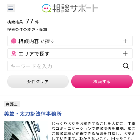
大阪府の企業法務に強い専門家の検索結果
検索条件：
大阪府
企業法務
77
検索結果
件
検索条件の変更・追加
相談内容で探す
エリアで探す
条件クリア
検索
する
弁護士
美並・太刀掛法律事務所
じっくりお話をお聞きすることを大切に、丁寧
なコミュニケーションで信頼関係を構築。常に
ご依頼者様が納得できる解決を目指し、お支え
していきます。わからないこと、困ったこと、