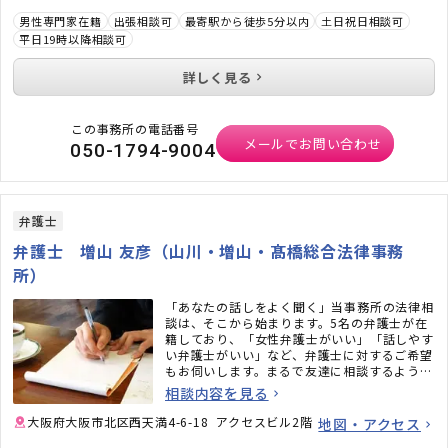
男性専門家在籍
出張相談可
最寄駅から徒歩5分以内
土日祝日相談可
平日19時以降相談可
詳しく見る
この事務所の電話番号
メールでお問い合わせ
050-1794-9004
弁護士
弁護士 増山 友彦（山川・増山・髙橋総合法律事務
所）
「あなたの話しをよく聞く」当事務所の法律相
談は、そこから始まります。5名の弁護士が在
籍しており、「女性弁護士がいい」「話しやす
い弁護士がいい」など、弁護士に対するご希望
もお伺いします。まるで友達に相談するよう
に、本音で話せるアットホームな法律事務所で
相談内容を見る
すので、リラックスしてお越しください。
大阪府大阪市北区西天満4-6-18 アクセスビル2階
地図・アクセス