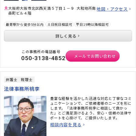
大阪府大阪市北区西天満５丁目１－９ 大和地所南
地図・アクセス
森町ビル４階
最寄駅から徒歩5分以内
土日祝日相談可
平日19時以降相談可
詳しく見る
この事務所の電話番号
メールでお問い合わせ
050-3138-4852
弁護士
税理士
法律事務所桃李
豊富な経験を活かした迅速な対応と丁寧なコミ
ュニケーションで、ご依頼者様のニーズを形に
します。「法律事務所桃李に相談して良かっ
た」とご満足頂けるよう、安心・信頼の法律サ
ポートを心掛けて、ご提供いたします。
相談内容を見る