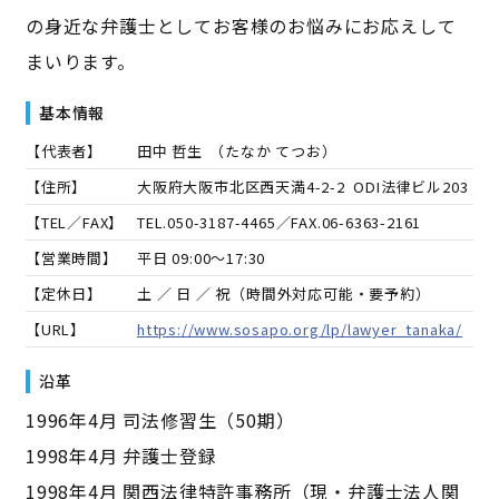
の身近な弁護士としてお客様のお悩みにお応えして
まいります。
基本情報
【代表者】
田中 哲生
（
たなか てつお
）
【住所】
大阪府大阪市北区西天満4-2-2 ODI法律ビル203
【TEL／FAX】
TEL.
050-3187-4465
／FAX.
06-6363-2161
【営業時間】
平日 09:00～17:30
【定休日】
土 ／ 日 ／ 祝（時間外対応可能・要予約）
【URL】
https://www.sosapo.org/lp/lawyer_tanaka/
沿革
1996年4月 司法修習生（50期）
1998年4月 弁護士登録
1998年4月 関西法律特許事務所（現・弁護士法人関