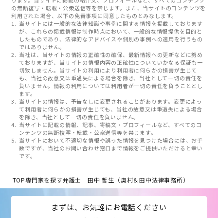
ります。当サイトに掲載の紹介文、プロフィールなど、すべてのコンテンツ
の無断複写・転載・公衆送信等を禁じます。また、当サイトのコンテンツを
利用された場合、以下の免責事項に同意したものとみなします。
当サイトには一般的な法律知識や事例に関する情報を掲載しております
が、これらの掲載情報は制作時点において、一般的な情報提供を目的と
したものであり、法律的なアドバイスや個別の事例への適用を行うもの
ではありません。
当社は、当サイトの情報の正確性の確保、最新情報への更新などに努め
ておりますが、当サイトの情報内容の正確性についていかなる保証も一
切致しません。当サイトの利用により利用者に何らかの損害が生じて
も、当社の故意又は重過失による場合を除き、当社として一切の責任を
負いません。情報の利用については利用者が一切の責任を負うこととし
ます。
当サイトの情報は、予告なしに変更されることがあります。変更によっ
て利用者に何らかの損害が生じても、当社の故意又は重過失による場合
を除き、当社として一切の責任を負いません。
当サイトに記載の情報、記事、寄稿文・プロフィールなど、すべてのコ
ンテンツの無断複写・転載・公衆送信等を禁じます。
当サイトにおいて不適切な情報や誤った情報を見つけた場合には、お手
数ですが、当社のお問い合わせ窓口まで情報をご提供いただけると幸い
です。
TOP
専門家を探す
弁護士 田中 哲生（奥村＆田中法律事務所）
まずは、お気軽にお電話ください