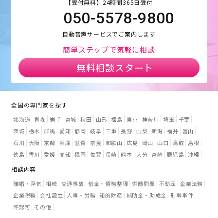
【受付無料】24時間365日受付
050-5578-9800
自動音声サービスでご案内します
簡単ステップで気軽に相談
無料相談スタート
全国の専門家を探す
北海道
青森
岩手
宮城
秋田
山形
福島
東京
神奈川
埼玉
千葉
茨城
栃木
群馬
愛知
静岡
岐阜
三重
長野
山梨
新潟
福井
富山
石川
大阪
京都
兵庫
滋賀
奈良
和歌山
広島
岡山
山口
鳥取
島根
徳島
香川
愛媛
高知
福岡
佐賀
長崎
熊本
大分
宮崎
鹿児島
沖縄
相談内容
離婚・浮気
相続
交通事故
借金・債務整理
労働問題
不動産
企業法務
企業税務
会社設立
人事・労務
知的財産
補助金・助成金
刑事事件
許認可
その他