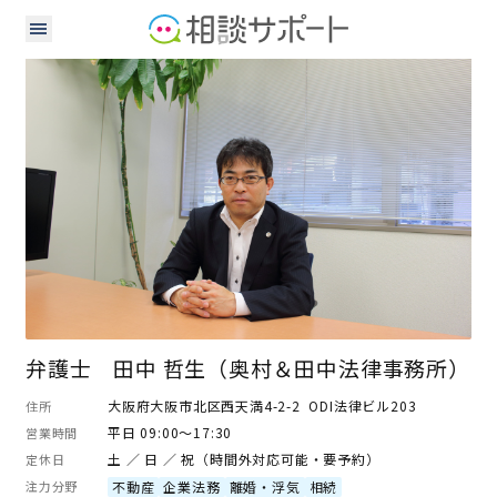
弁護士
弁護士 田中 哲生（奥村＆田中法律事務所）
大阪府大阪市北区西天満4-2-2 ODI法律ビル203
住所
平日 09:00～17:30
営業時間
土 ／ 日 ／ 祝（時間外対応可能・要予約）
定休日
注力分野
不動産
企業法務
離婚・浮気
相続