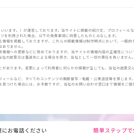
といいます。）が運営しております。当サイトに掲載の紹介文、プロフィールな
ンツを利用された場合、以下の免責事項に同意したものとみなします。
る情報を掲載しておりますが、これらの掲載情報は制作時点において、一般的
はありません。
新情報への更新などに努めておりますが、当サイトの情報内容の正確性につい
当社の故意又は重過失による場合を除き、当社として一切の責任を負いません
とがあります。変更によって利用者に何らかの損害が生じても、当社の故意又
フィールなど、すべてのコンテンツの無断複写・転載・公衆送信等を禁じます
を見つけた場合には、お手数ですが、当社のお問い合わせ窓口まで情報をご提
軽にお電話ください
簡単ステップで