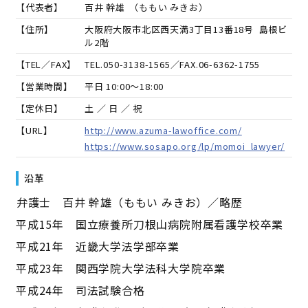
【代表者】
百井 幹雄
（
ももい みきお
）
【住所】
大阪府大阪市北区西天満3丁目13番18号 島根ビ
ル2階
【TEL／FAX】
TEL.
050-3138-1565
／FAX.
06-6362-1755
【営業時間】
平日 10:00～18:00
【定休日】
土 ／ 日 ／ 祝
【URL】
http://www.azuma-lawoffice.com/
https://www.sosapo.org/lp/momoi_lawyer/
沿革
――弁護士 百井 幹雄（ももい みきお）／略歴――
平成15年 国立療養所刀根山病院附属看護学校卒業
平成21年 近畿大学法学部卒業
平成23年 関西学院大学法科大学院卒業
平成24年 司法試験合格