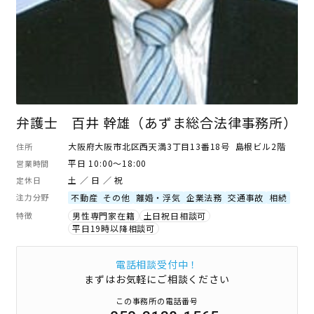
弁護士 百井 幹雄（あずま総合法律事務所）
大阪府大阪市北区西天満3丁目13番18号 島根ビル2階
住所
平日 10:00～18:00
営業時間
土 ／ 日 ／ 祝
定休日
注力分野
不動産
その他
離婚・浮気
企業法務
交通事故
相続
特徴
男性専門家在籍
土日祝日相談可
平日19時以降相談可
電話相談受付中！
まずはお気軽にご相談ください
この事務所の電話番号