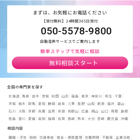
まずは、お気軽にお電話ください
【受付無料】24時間365日受付
050-5578-9800
自動音声サービスでご案内します
簡単ステップで気軽に相談
無料相談スタート
全国の専門家を探す
北海道
青森
岩手
宮城
秋田
山形
福島
東京
神奈川
埼玉
千葉
茨城
栃木
群馬
愛知
静岡
岐阜
三重
長野
山梨
新潟
福井
富山
石川
大阪
京都
兵庫
滋賀
奈良
和歌山
広島
岡山
山口
鳥取
島根
徳島
香川
愛媛
高知
福岡
佐賀
長崎
熊本
大分
宮崎
鹿児島
沖縄
相談内容
離婚・浮気
相続
交通事故
借金・債務整理
労働問題
不動産
企業法務