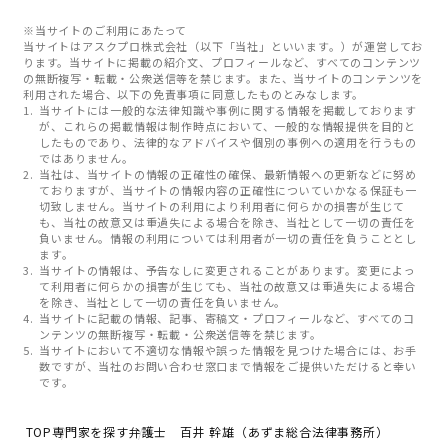
※当サイトのご利用にあたって
当サイトはアスクプロ株式会社（以下「当社」といいます。）が運営してお
ります。当サイトに掲載の紹介文、プロフィールなど、すべてのコンテンツ
の無断複写・転載・公衆送信等を禁じます。また、当サイトのコンテンツを
利用された場合、以下の免責事項に同意したものとみなします。
当サイトには一般的な法律知識や事例に関する情報を掲載しております
が、これらの掲載情報は制作時点において、一般的な情報提供を目的と
したものであり、法律的なアドバイスや個別の事例への適用を行うもの
ではありません。
当社は、当サイトの情報の正確性の確保、最新情報への更新などに努め
ておりますが、当サイトの情報内容の正確性についていかなる保証も一
切致しません。当サイトの利用により利用者に何らかの損害が生じて
も、当社の故意又は重過失による場合を除き、当社として一切の責任を
負いません。情報の利用については利用者が一切の責任を負うこととし
ます。
当サイトの情報は、予告なしに変更されることがあります。変更によっ
て利用者に何らかの損害が生じても、当社の故意又は重過失による場合
を除き、当社として一切の責任を負いません。
当サイトに記載の情報、記事、寄稿文・プロフィールなど、すべてのコ
ンテンツの無断複写・転載・公衆送信等を禁じます。
当サイトにおいて不適切な情報や誤った情報を見つけた場合には、お手
数ですが、当社のお問い合わせ窓口まで情報をご提供いただけると幸い
です。
TOP
専門家を探す
弁護士 百井 幹雄（あずま総合法律事務所）