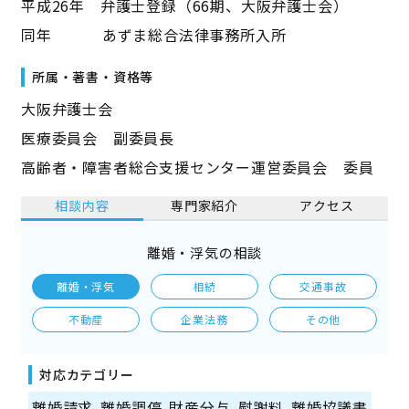
平成26年 弁護士登録（66期、大阪弁護士会）
同年 あずま総合法律事務所入所
所属・著書・資格等
大阪弁護士会
医療委員会 副委員長
高齢者・障害者総合支援センター運営委員会 委員
相談内容
専門家紹介
アクセス
離婚・浮気の相談
離婚・浮気
相続
交通事故
不動産
企業法務
その他
対応カテゴリー
離婚請求
離婚調停
財産分与
慰謝料
離婚協議書