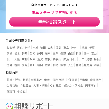
自動音声サービスでご案内します
簡単ステップで気軽に相談
無料相談スタート
全国の専門家を探す
北海道
青森
岩手
宮城
秋田
山形
福島
東京
神奈川
埼玉
千葉
茨城
栃木
群馬
愛知
静岡
岐阜
三重
長野
山梨
新潟
福井
富山
石川
大阪
京都
兵庫
滋賀
奈良
和歌山
広島
岡山
山口
鳥取
島根
徳島
香川
愛媛
高知
福岡
佐賀
長崎
熊本
大分
宮崎
鹿児島
沖縄
相談内容
離婚・浮気
相続
交通事故
借金・債務整理
労働問題
不動産
企業法務
企業税務
会社設立
人事・労務
知的財産
補助金・助成金
刑事事件
許認可
その他