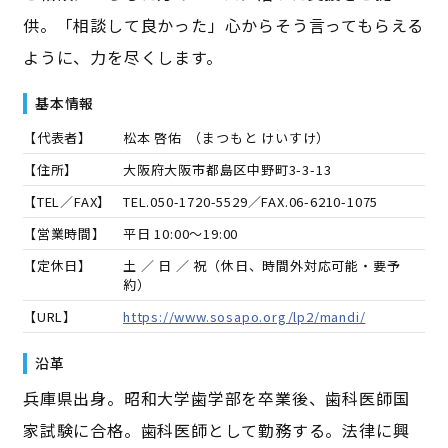
供。「相談して良かった」心からそう言ってもらえる
ように、力を尽くします。
基本情報
【代表者】
松本 啓佑
（
まつもと けいすけ
）
【住所】
大阪府大阪市都島区中野町3-3-13
【TEL／FAX】
TEL.
050-1720-5529
／FAX.
06-6210-1075
【営業時間】
平日 10:00～19:00
【定休日】
土 ／ 日 ／ 祝（休日、時間外対応可能・要予
約）
【URL】
https://www.sosapo.org/lp2/mandi/
沿革
兵庫県出身。昭和大学歯学部を卒業後、歯科医師国
家試験に合格。歯科医師として勤務する。法律に興