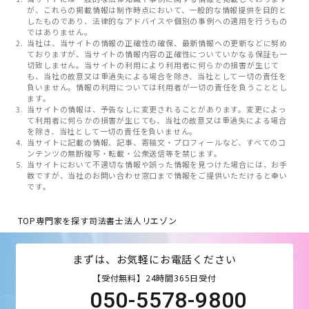
が、これらの掲載情報は制作時点において、一般的な情報提供を目的と
したものであり、法律的なアドバイスや個別の事例への適用を行うもの
ではありません。
当社は、当サイトの情報の正確性の確保、最新情報への更新などに努め
ておりますが、当サイトの情報内容の正確性についていかなる保証も一
切致しません。当サイトの利用により利用者に何らかの損害が生じて
も、当社の故意又は重過失による場合を除き、当社として一切の責任を
負いません。情報の利用については利用者が一切の責任を負うこととし
ます。
当サイトの情報は、予告なしに変更されることがあります。変更によっ
て利用者に何らかの損害が生じても、当社の故意又は重過失による場合
を除き、当社として一切の責任を負いません。
当サイトに記載の情報、記事、寄稿文・プロフィールなど、すべてのコ
ンテンツの無断複写・転載・公衆送信等を禁じます。
当サイトにおいて不適切な情報や誤った情報を見つけた場合には、お手
数ですが、当社のお問い合わせ窓口まで情報をご提供いただけると幸い
です。
TOP
専門家を探す
司法書士法人リエゾン
まずは、お気軽にお電話ください
【受付無料】24時間365日受付
050-5578-9800