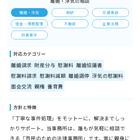
離婚・浮気の相談
離婚・浮気
相続
交通事故
借金・債務整理
不動産
企業法務
刑事事件
対応カテゴリー
離婚請求
財産分与
慰謝料
離婚協議書
慰謝料請求
慰謝料減額
離婚調停
浮気の慰謝料
面会交流
親権
養育費
方針と特徴
「丁寧な事件処理」をモットーに、解決までしっ
かりサポート。当事務所は、誰もが気軽に相談で
きる「市民のための法律事務所」です。常に親身に