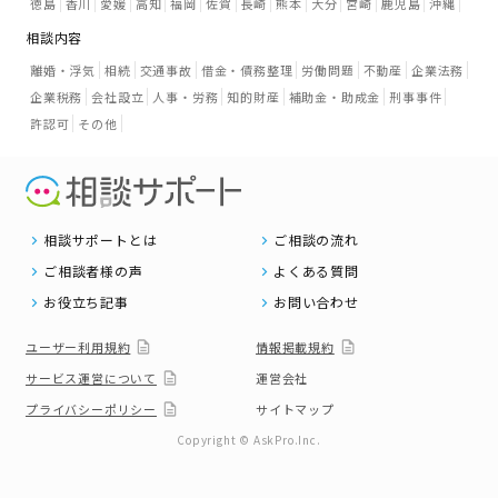
徳島
香川
愛媛
高知
福岡
佐賀
長崎
熊本
大分
宮崎
鹿児島
沖縄
相談内容
離婚・浮気
相続
交通事故
借金・債務整理
労働問題
不動産
企業法務
企業税務
会社設立
人事・労務
知的財産
補助金・助成金
刑事事件
許認可
その他
相談サポートとは
ご相談の流れ
ご相談者様の声
よくある質問
お役立ち記事
お問い合わせ
ユーザー利用規約
情報掲載規約
サービス運営について
運営会社
プライバシーポリシー
サイトマップ
Copyright © AskPro.Inc.