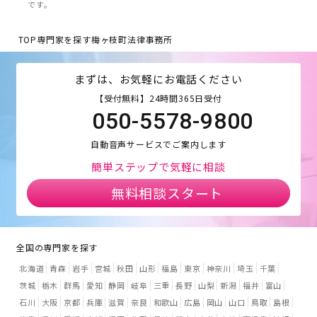
です。
TOP
専門家を探す
梅ヶ枝町法律事務所
まずは、お気軽にお電話ください
【受付無料】24時間365日受付
050-5578-9800
自動音声サービスでご案内します
簡単ステップで気軽に相談
無料相談スタート
全国の専門家を探す
北海道
青森
岩手
宮城
秋田
山形
福島
東京
神奈川
埼玉
千葉
茨城
栃木
群馬
愛知
静岡
岐阜
三重
長野
山梨
新潟
福井
富山
石川
大阪
京都
兵庫
滋賀
奈良
和歌山
広島
岡山
山口
鳥取
島根