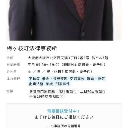
梅ヶ枝町法律事務所
大阪府大阪市北区西天満3丁目2番9号 翁ビル7階
住所
平日 09:30～19:00（時間外対応可能・要予約）
営業時間
土 ／ 日 ／ 祝（休日対応可能・要予約）
定休日
注力分野
不動産
借金・債務整理
交通事故
離婚・浮気
企業法務
相続
刑事事件
特徴
男性専門家在籍
無料相談可
土日祝日相談可
平日19時以降相談可
電話相談受付中！
まずはお気軽にご相談ください
この事務所の電話番号