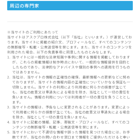
周辺の専門家
※当サイトのご利用にあたって
当サイトはアスクプロ株式会社（以下「当社」といいます。）が運営してお
ります。当サイトに掲載の紹介文、プロフィールなど、すべてのコンテンツ
の無断複写・転載・公衆送信等を禁じます。また、当サイトのコンテンツを
利用された場合、以下の免責事項に同意したものとみなします。
当サイトには一般的な法律知識や事例に関する情報を掲載しております
が、これらの掲載情報は制作時点において、一般的な情報提供を目的と
したものであり、法律的なアドバイスや個別の事例への適用を行うもの
ではありません。
当社は、当サイトの情報の正確性の確保、最新情報への更新などに努め
ておりますが、当サイトの情報内容の正確性についていかなる保証も一
切致しません。当サイトの利用により利用者に何らかの損害が生じて
も、当社の故意又は重過失による場合を除き、当社として一切の責任を
負いません。情報の利用については利用者が一切の責任を負うこととし
ます。
当サイトの情報は、予告なしに変更されることがあります。変更によっ
て利用者に何らかの損害が生じても、当社の故意又は重過失による場合
を除き、当社として一切の責任を負いません。
当サイトに記載の情報、記事、寄稿文・プロフィールなど、すべてのコ
ンテンツの無断複写・転載・公衆送信等を禁じます。
当サイトにおいて不適切な情報や誤った情報を見つけた場合には、お手
数ですが、当社のお問い合わせ窓口まで情報をご提供いただけると幸い