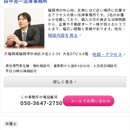
田中亮一法律事務所
福岡市の中心地、天神にほど近い場所に位置す
るアクセスの良い法律事務所です。2名の弁護
士が在籍しており、個人の方の身近な法律問題
から、企業や不動産オーナー様が抱えるトラブ
ルまで、幅広い経験と実績があります。地元の
方・地元の企業が「困ったな」と思った時、ふ
相談内容を見る
と思い出してもらえるような、身近な相談相手
を目指しています。「法律問題かどうかわから
ない」ということでも、ぜひお気軽にご相談く
ださい。
福岡県福岡市中央区大名2-2-50 大名DTビル6階
地図・アクセス
男性専門家在籍
無料相談可
最寄駅から徒歩5分以内
土日祝日相談可
平日19時以降相談可
詳しく見る
この事務所の電話番号
メールでお問い合わせ
050-3647-2750
弁護士