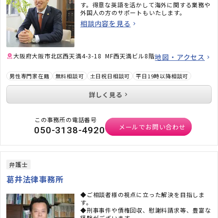
す。得意な英語を活かして海外に関する業務や
外国人の方のサポートもいたします。
相談内容を見る
大阪府大阪市北区西天満4-3-18 MF西天満ビル8階
地図・アクセス
男性専門家在籍
無料相談可
土日祝日相談可
平日19時以降相談可
詳しく見る
この事務所の電話番号
メールでお問い合わせ
050-3138-4920
弁護士
葛井法律事務所
◆ご相談者様の視点に立った解決を目指しま
す。
◆刑事事件や債権回収、慰謝料請求等、豊富な
経験がございます。