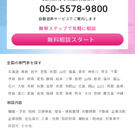
050-5578-9800
自動音声サービスでご案内します
簡単ステップで気軽に相談
無料相談スタート
全国の専門家を探す
北海道
青森
岩手
宮城
秋田
山形
福島
東京
神奈川
埼玉
千葉
茨城
栃木
群馬
愛知
静岡
岐阜
三重
長野
山梨
新潟
福井
富山
石川
大阪
京都
兵庫
滋賀
奈良
和歌山
広島
岡山
山口
鳥取
島根
徳島
香川
愛媛
高知
福岡
佐賀
長崎
熊本
大分
宮崎
鹿児島
沖縄
相談内容
離婚・浮気
相続
交通事故
借金・債務整理
労働問題
不動産
企業法務
企業税務
会社設立
人事・労務
知的財産
補助金・助成金
刑事事件
許認可
その他