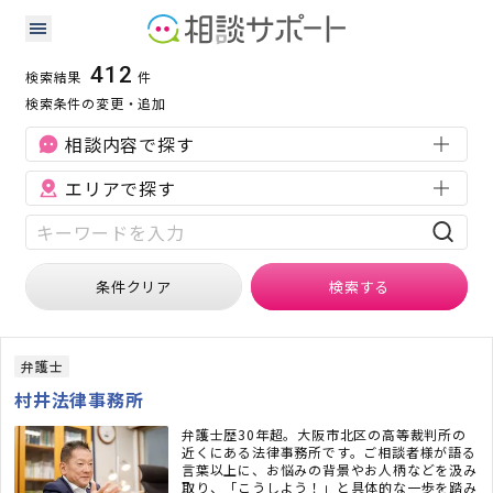
離婚・浮気に強い専門家の検索結果
検索条件：
離婚・浮気
財産分与
412
検索結果
件
検索条件の変更・追加
相談内容で探す
エリアで探す
条件クリア
検索
する
弁護士
村井法律事務所
弁護士歴30年超。大阪市北区の高等裁判所の
近くにある法律事務所です。ご相談者様が語る
言葉以上に、お悩みの背景やお人柄などを汲み
取り、「こうしよう！」と具体的な一歩を踏み