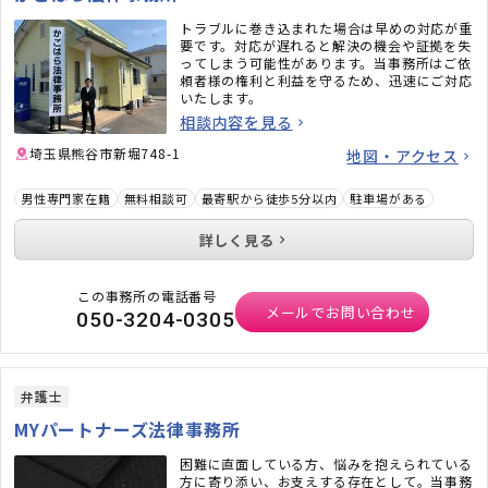
トラブルに巻き込まれた場合は早めの対応が重
要です。対応が遅れると解決の機会や証拠を失
ってしまう可能性があります。当事務所はご依
頼者様の権利と利益を守るため、迅速にご対応
いたします。
相談内容を見る
埼玉県熊谷市新堀748-1
地図・アクセス
男性専門家在籍
無料相談可
最寄駅から徒歩5分以内
駐車場がある
詳しく見る
この事務所の電話番号
メールでお問い合わせ
050-3204-0305
弁護士
MYパートナーズ法律事務所
困難に直面している方、悩みを抱えられている
方に寄り添い、お支えする存在として。当事務