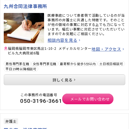
九州合同法律事務所
医療事故について患者側で活動しているのが当
事務所の弁護士に共通した特徴です。そのこと
が他の領域の事案に対応する上でも力になって
います。幅広い事案に対応させていただいてい
ますのでお気軽にご相談ください。
相談内容を見る
福岡県福岡市東区馬出1-10-2 メディカルセンター
地図・アクセス
ビル九大病院前6階
男性専門家在籍
女性専門家在籍
最寄駅から徒歩5分以内
土日祝日相談可
平日19時以降相談可
詳しく見る
この事務所の電話番号
メールでお問い合わせ
050-3196-3661
弁護士