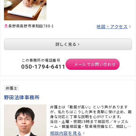
長野県長野市東和田788-1
地図・アクセス
詳しく見る
この事務所の電話番号
メールでお問い合わせ
050-1794-6411
弁護士
野田法律事務所
弁護士は「敷居が高い」という声があります
が、私たちはこうした声を真摯に受け止め、親
身な対応と丁寧な説明を心がけています。
当日・土曜・夜間19時まで相談可／キッズル
ーム・個室相談室・駐車場完備など、相談しや
すい環境も整えております。まずは、お気軽に
相談内容を見る
ご相談ください。