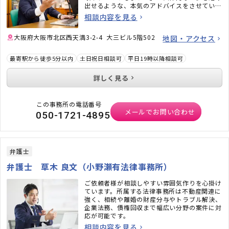
出せるような、本気のアドバイスをさせていた
だきます。一人で悩んでいるだけでは問題は解
相談内容を見る
決できません。オンライン面談も可能ですの
で、お気軽にご相談ください。
大阪府大阪市北区西天満3-2-4 大三ビル5階502
地図・アクセス
最寄駅から徒歩5分以内
土日祝日相談可
平日19時以降相談可
詳しく見る
この事務所の電話番号
メールでお問い合わせ
050-1721-4895
弁護士
弁護士 草木 良文（小野瀬有法律事務所）
ご依頼者様が相談しやすい雰囲気作りを心掛け
ています。所属する法律事務所は不動産関連に
強く、相続や離婚の財産分与やトラブル解決、
企業法務、債権回収まで幅広い分野の案件に対
応が可能です。
相談内容を見る