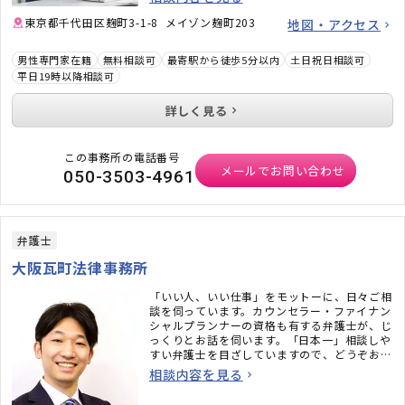
東京都千代田区麹町3-1-8 メイゾン麹町203
地図・アクセス
男性専門家在籍
無料相談可
最寄駅から徒歩5分以内
土日祝日相談可
平日19時以降相談可
詳しく見る
この事務所の電話番号
メールでお問い合わせ
050-3503-4961
弁護士
大阪瓦町法律事務所
「いい人、いい仕事」をモットーに、日々ご相
談を伺っています。カウンセラー・ファイナン
シャルプランナーの資格も有する弁護士が、じ
っくりとお話を伺います。「日本一」相談しや
すい弁護士を目ざしていますので、どうぞお気
軽にご相談ください。
相談内容を見る