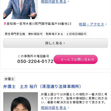
相談内容を見る
愛知県一宮市木曽川町門間字島海戸48番地23
地図・アクセス
男性専門家在籍
無料相談可
駐車場がある
土日祝日相談可
詳しく見る
この事務所の電話番号
メールでお問い合わせ
050-3204-0172
弁護士
弁護士 土方 裕介（清澄通り法律事務所）
弁護士選びでは弁護士との相性が一番大切と考
えていますので、皆様の御相談に真摯に向き合
い、最善の解決方法を御提案させて頂きます。
相談内容を見る