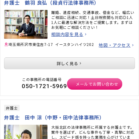
弁護士 鶴羽 良弘（段貞行法律事務所）
離婚、遺産相続、交通事故、借金など、幅広い
ご相談に迅速に対応！土日祝夜間も対応◎1人
1人に最適な解決方法をご提案します。まずは
お気軽にご相談ください！
相談内容を見る
埼玉県所沢市東住吉7-17 イースタンハイツ202
地図・アクセス
詳しく見る
この事務所の電話番号
メールでお問い合わせ
050-1721-5969
弁護士
弁護士 田中 涼（中野・田中法律事務所）
大阪北区の法律事務所に所属する弁護士です。
案件を選ばず、どんな事件も丁寧・真摯に対応
し、スピード感を持った業務を心がけていま