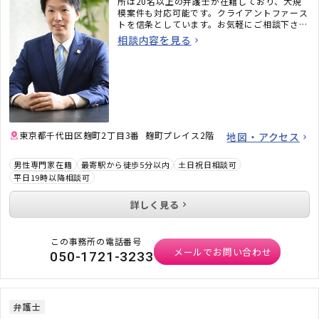
所は20名以上の弁護士が在籍しており、大規
模案件も対応可能です。クライアントファース
トを信条としています。お気軽にご相談下さ
い。
相談内容を見る
東京都千代田区麹町2丁目3番 麹町プレイス2階
地図・アクセス
男性専門家在籍
最寄駅から徒歩5分以内
土日祝日相談可
平日19時以降相談可
詳しく見る
この事務所の電話番号
メールでお問い合わせ
050-1721-3233
弁護士