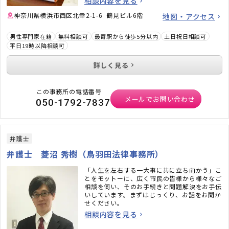
相談内容を見る
横浜に根ざした「マチベン」として約10年。
離婚、相続、不動産、刑事事件、企業法務など
神奈川県横浜市西区北幸2-1-6 鶴見ビル6階
地図・アクセス
の幅広いご相談を承っています。ご相談後に
「相談してよかった」「少し気持ちが軽くなっ
男性専門家在籍
無料相談可
最寄駅から徒歩5分以内
土日祝日相談可
た」と言っていただくことも多い弁護士ですの
平日19時以降相談可
で、安心してご相談ください。
詳しく見る
この事務所の電話番号
メールでお問い合わせ
050-1792-7837
弁護士
弁護士 菱沼 秀樹（鳥羽田法律事務所）
「人生を左右する一大事に共に立ち向かう」こ
とをモットーに、広く市民の皆様から様々なご
相談を伺い、そのお手続きと問題解決をお手伝
いしています。まずはじっくり、お話をお聞か
せください。
相談内容を見る