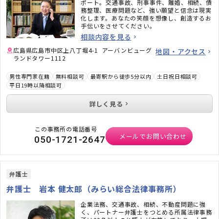
ポート。交通事故、刑事事件、離婚、相続、債
務整理、医療問題など、強い願望と信念は現実
化します。あなたの笑顔を想像し、創造するお
手伝いをさせてください。
相談内容を見る
広島県広島市中区上八丁堀4-1 アーバンビューグ
地図・アクセス
ランドタワー1112
男性専門家在籍
無料相談可
最寄駅から徒歩5分以内
土日祝日相談可
平日19時以降相談可
詳しく見る
この事務所の電話番号
メールでお問い合わせ
050-1721-2647
弁護士
弁護士 岩本 健太郎（みらい総合法律事務所）
企業法務、交通事故、相続、不動産問題に強
く、パートナー弁護士をつとめる所属法律事務