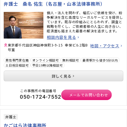
弁護士 桑名 佑生（名古屋・山本法律事務所）
個人・法人を問わず、幅広いご依頼を受け、紛
争解決を含む高度なリーガルサービスを提供し
ています。既存の枠組みにとらわれず、調査と
戦略を尽くし、ご依頼者様の人生に向き合い、
経済面も踏まえた最善の解決を追求します。
相談内容を見る
東京都千代田区神田神保町3-9-15 幸保ビル2階B
地図・アクセス
号室
男性専門家在籍
オンライン相談可
無料相談可
最寄駅から徒歩5分以内
土日祝日相談可
平日19時以降相談可
詳しく見る
この事務所の電話番号
メールでお問い合わせ
050-1724-7552
弁護士
かごはら法律事務所