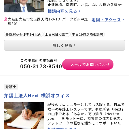
◆淀屋橋、南森町、北浜、なにわ橋の各駅から
アクセスしやすい場所にございます。
相談内容を見る
大阪府大阪市北区西天満1-9-13 パークビル中之
地図・アクセス
島301
最寄駅から徒歩5分以内
土日祝日相談可
平日19時以降相談可
詳しく見る
この事務所の電話番号
メールでお問い合わせ
050-3173-8540
弁護士
弁護士法人Next 横浜オフィス
現役のプロレスラーとしても活躍する、日本で
唯一の弁護士レスラーです。事務所名「Next」
の由来である「あなたに寄り添う（Next to
you）」をモットーに、持ち前の体力と気力、
フットワークの軽さを活かしてサポートいたし
ます。