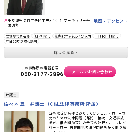
千葉県千葉市中央区中央3-10-4 マーキュリー千
地図・アクセス
葉3階
男性専門家在籍
無料相談可
最寄駅から徒歩5分以内
土日祝日相談可
平日19時以降相談可
詳しく見る
この事務所の電話番号
メールでお問い合わせ
050-3177-2896
弁護士
佐々木 章 弁護士（C&L法律事務所 所属）
当事務所は名称どおり、Cはシビル・ロー=市
民のための法律問題（離婚・相続・交通事故・
後見、借金問題等）の全ての分野と、Lはレイ
バー・ロー=労働関係の法律問題を多く取り扱
っています。