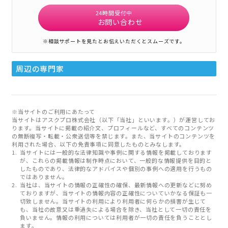
24時間受付中
お問い合わせ
※相談サポートを見たとお伝えいただくとスムーズです。
周辺の専門家
※当サイトのご利用にあたって
当サイトはアスクプロ株式会社（以下「当社」といいます。）が運営してお
ります。当サイトに掲載の紹介文、プロフィールなど、すべてのコンテンツ
の無断複写・転載・公衆送信等を禁じます。また、当サイトのコンテンツを
利用された場合、以下の免責事項に同意したものとみなします。
当サイトには一般的な法律知識や事例に関する情報を掲載しております
が、これらの掲載情報は制作時点において、一般的な情報提供を目的と
したものであり、法律的なアドバイスや個別の事例への適用を行うもの
ではありません。
当社は、当サイトの情報の正確性の確保、最新情報への更新などに努め
ておりますが、当サイトの情報内容の正確性についていかなる保証も一
切致しません。当サイトの利用により利用者に何らかの損害が生じて
も、当社の故意又は重過失による場合を除き、当社として一切の責任を
負いません。情報の利用については利用者が一切の責任を負うこととし
ます。