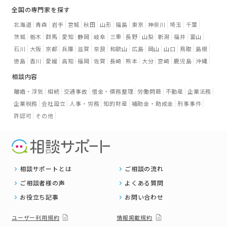
全国の専門家を探す
北海道
青森
岩手
宮城
秋田
山形
福島
東京
神奈川
埼玉
千葉
茨城
栃木
群馬
愛知
静岡
岐阜
三重
長野
山梨
新潟
福井
富山
石川
大阪
京都
兵庫
滋賀
奈良
和歌山
広島
岡山
山口
鳥取
島根
徳島
香川
愛媛
高知
福岡
佐賀
長崎
熊本
大分
宮崎
鹿児島
沖縄
相談内容
離婚・浮気
相続
交通事故
借金・債務整理
労働問題
不動産
企業法務
企業税務
会社設立
人事・労務
知的財産
補助金・助成金
刑事事件
許認可
その他
相談サポートとは
ご相談の流れ
ご相談者様の声
よくある質問
お役立ち記事
お問い合わせ
ユーザー利用規約
情報掲載規約