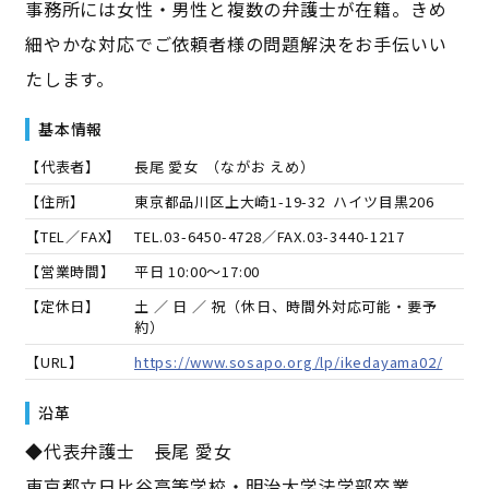
事務所には女性・男性と複数の弁護士が在籍。きめ
細やかな対応でご依頼者様の問題解決をお手伝いい
たします。
基本情報
【代表者】
長尾 愛女
（
ながお えめ
）
【住所】
東京都品川区上大崎1-19-32 ハイツ目黒206
【TEL／FAX】
TEL.
03-6450-4728
／FAX.
03-3440-1217
【営業時間】
平日 10:00～17:00
【定休日】
土 ／ 日 ／ 祝（休日、時間外対応可能・要予
約）
【URL】
https://www.sosapo.org/lp/ikedayama02/
沿革
◆代表弁護士 長尾 愛女
東京都立日比谷高等学校・明治大学法学部卒業