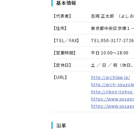
基本情報
【代表者】
吉岡 正太郎
（
よしお
【住所】
東京都中央区京橋１
【TEL／FAX】
TEL.
050-3177-2726
【営業時間】
平日 10:00～18:00
【定休日】
土 ／ 日 ／ 祝（休
【URL】
http://archlaw.jp/
http://arch-souzo
http://rikon-tokyo.
https://www.sosap
https://www.sosap
沿革