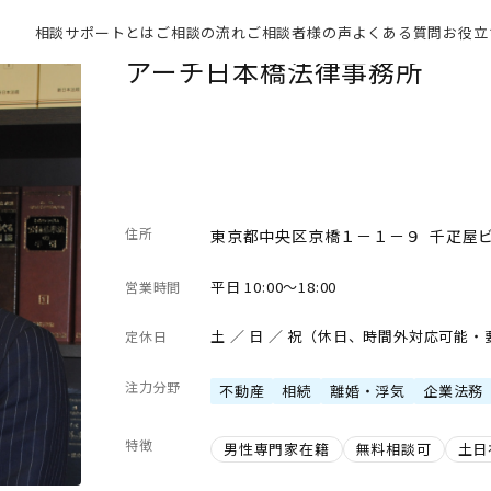
相談サポートとは
ご相談の流れ
ご相談者様の声
よくある質問
お役立
アーチ日本橋法律事務所
住所
東京都中央区京橋１－１－９ 千疋屋
平日 10:00～18:00
営業時間
土 ／ 日 ／ 祝（休日、時間外対応可能
定休日
注力分野
不動産
相続
離婚・浮気
企業法務
特徴
男性専門家在籍
無料相談可
土日