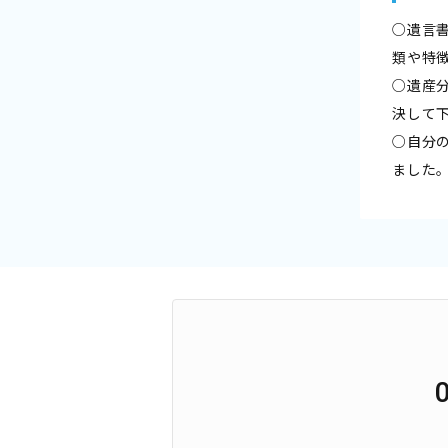
○遺言
類や特
○遺産
決して
○自分
ました