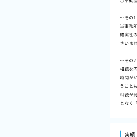
○不動
～その
当事務
確実性
さいま
～その
相続を
時間が
うこと
相続が
となく
実績