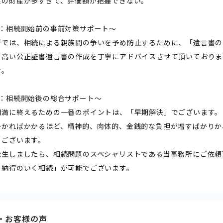
産の財産が多すぎて、評価額が把握できない。
1：相続開始前の事前対策サポート～
所では、相続による親族間の争いを予め防止するために、「遺言書の
の高い公正証書遺言書の作成を丁寧にアドバイスさせて頂いておりま
せ。
2：相続開始後の総合サポート～
円満に終えるための一番のポイントは、「早期解決」でございます。
かかればかかるほど、精神的、肉体的、金銭的な負担が増すばかりか
もございます。
発生しましたら、相続問題のスペシャリストである当事務所にご依頼
「納得のいく相続」が可能でございます。
・お客様の声