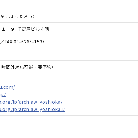
か しょうたろう
）
－１－９ 千疋屋ビル４階
／FAX.
03-6265-1537
日、時間外対応可能・要予約）
ku.com/
jp/
o.org/lp/archlaw_yoshioka/
o.org/lp/archlaw_yoshioka1/