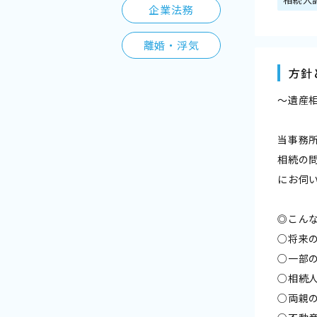
企業法務
離婚・浮気
方針
～遺産
当事務
相続の
にお伺
◎こん
○将来
○一部
○相続
○両親