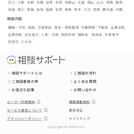
石川
大阪
京都
兵庫
滋賀
奈良
和歌山
広島
岡山
山口
鳥取
島根
徳島
香川
愛媛
高知
福岡
佐賀
長崎
熊本
大分
宮崎
鹿児島
沖縄
相談内容
離婚・浮気
相続
交通事故
借金・債務整理
労働問題
不動産
企業法務
企業税務
会社設立
人事・労務
知的財産
補助金・助成金
刑事事件
許認可
その他
相談サポートとは
ご相談の流れ
ご相談者様の声
よくある質問
お役立ち記事
お問い合わせ
ユーザー利用規約
情報掲載規約
サービス運営について
運営会社
プライバシーポリシー
サイトマップ
Copyright © AskPro.Inc.