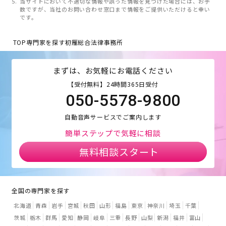
当サイトにおいて不適切な情報や誤った情報を見つけた場合には、お手
数ですが、当社のお問い合わせ窓口まで情報をご提供いただけると幸い
です。
TOP
専門家を探す
初雁総合法律事務所
まずは、お気軽にお電話ください
【受付無料】24時間365日受付
050-5578-9800
自動音声サービスでご案内します
簡単ステップで気軽に相談
無料相談スタート
全国の専門家を探す
北海道
青森
岩手
宮城
秋田
山形
福島
東京
神奈川
埼玉
千葉
茨城
栃木
群馬
愛知
静岡
岐阜
三重
長野
山梨
新潟
福井
富山