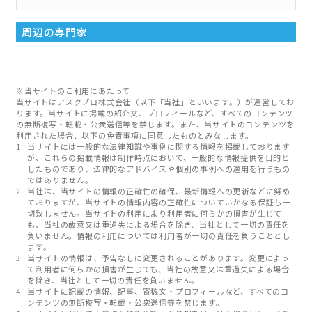
周辺の専門家
※当サイトのご利用にあたって
当サイトはアスクプロ株式会社（以下「当社」といいます。）が運営してお
ります。当サイトに掲載の紹介文、プロフィールなど、すべてのコンテンツ
の無断複写・転載・公衆送信等を禁じます。また、当サイトのコンテンツを
利用された場合、以下の免責事項に同意したものとみなします。
当サイトには一般的な法律知識や事例に関する情報を掲載しております
が、これらの掲載情報は制作時点において、一般的な情報提供を目的と
したものであり、法律的なアドバイスや個別の事例への適用を行うもの
ではありません。
当社は、当サイトの情報の正確性の確保、最新情報への更新などに努め
ておりますが、当サイトの情報内容の正確性についていかなる保証も一
切致しません。当サイトの利用により利用者に何らかの損害が生じて
も、当社の故意又は重過失による場合を除き、当社として一切の責任を
負いません。情報の利用については利用者が一切の責任を負うこととし
ます。
当サイトの情報は、予告なしに変更されることがあります。変更によっ
て利用者に何らかの損害が生じても、当社の故意又は重過失による場合
を除き、当社として一切の責任を負いません。
当サイトに記載の情報、記事、寄稿文・プロフィールなど、すべてのコ
ンテンツの無断複写・転載・公衆送信等を禁じます。