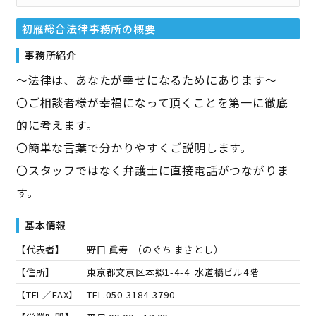
初雁総合法律事務所
の概要
事務所紹介
～法律は、あなたが幸せになるためにあります～
〇ご相談者様が幸福になって頂くことを第一に徹底
的に考えます。
〇簡単な言葉で分かりやすくご説明します。
〇スタッフではなく弁護士に直接電話がつながりま
す。
基本情報
【代表者】
野口 眞寿
（
のぐち まさとし
）
【住所】
東京都文京区本郷1-4-4 水道橋ビル4階
【TEL／FAX】
TEL.
050-3184-3790