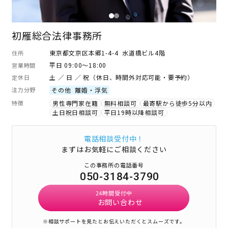
初雁総合法律事務所
東京都文京区本郷1-4-4 水道橋ビル4階
住所
平日 09:00～18:00
営業時間
土 ／ 日 ／ 祝（休日、時間外対応可能・要予約）
定休日
注力分野
その他
離婚・浮気
特徴
男性専門家在籍
無料相談可
最寄駅から徒歩5分以内
土日祝日相談可
平日19時以降相談可
電話相談受付中！
まずはお気軽にご相談ください
この事務所の電話番号
050-3184-3790
24時間受付中
お問い合わせ
※相談サポートを見たとお伝えいただくとスムーズです。