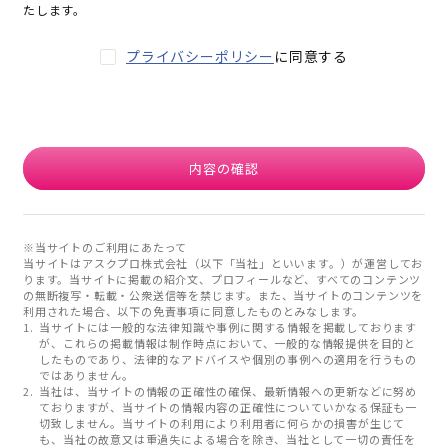
たします。
プライバシーポリシー
に同意する
内容の確認
※当サイトのご利用にあたって
当サイトはアスクプロ株式会社（以下「当社」といいます。）が運営してお
ります。当サイトに掲載の紹介文、プロフィールなど、すべてのコンテンツ
の無断複写・転載・公衆送信等を禁じます。また、当サイトのコンテンツを
利用された場合、以下の免責事項に同意したものとみなします。
当サイトには一般的な法律知識や事例に関する情報を掲載しております
が、これらの掲載情報は制作時点において、一般的な情報提供を目的と
したものであり、法律的なアドバイスや個別の事例への適用を行うもの
ではありません。
当社は、当サイトの情報の正確性の確保、最新情報への更新などに努め
ておりますが、当サイトの情報内容の正確性についていかなる保証も一
切致しません。当サイトの利用により利用者に何らかの損害が生じて
も、当社の故意又は重過失による場合を除き、当社として一切の責任を