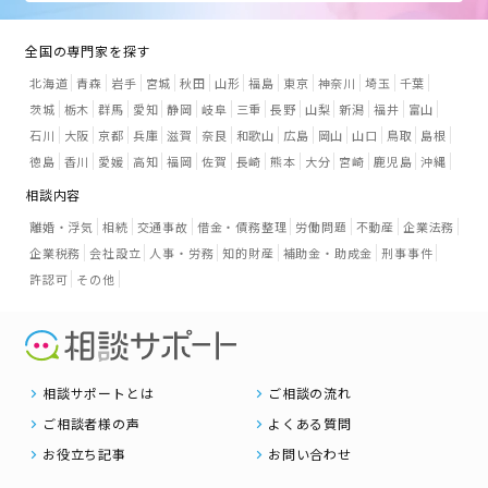
全国の専門家を探す
北海道
青森
岩手
宮城
秋田
山形
福島
東京
神奈川
埼玉
千葉
茨城
栃木
群馬
愛知
静岡
岐阜
三重
長野
山梨
新潟
福井
富山
石川
大阪
京都
兵庫
滋賀
奈良
和歌山
広島
岡山
山口
鳥取
島根
徳島
香川
愛媛
高知
福岡
佐賀
長崎
熊本
大分
宮崎
鹿児島
沖縄
相談内容
離婚・浮気
相続
交通事故
借金・債務整理
労働問題
不動産
企業法務
企業税務
会社設立
人事・労務
知的財産
補助金・助成金
刑事事件
許認可
その他
相談サポートとは
ご相談の流れ
ご相談者様の声
よくある質問
お役立ち記事
お問い合わせ