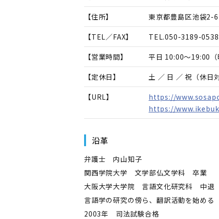
【住所】
東京都豊島区池袋2-62
【TEL／FAX】
TEL.
050-3189-0538
【営業時間】
平日 10:00～19:
【定休日】
土 ／ 日 ／ 祝（休
【URL】
https://www.sosap
https://www.ikebu
沿革
弁護士 内山知子
関西学院大学 文学部仏文学科 卒業
大阪大学大学院 言語文化研究科 中退
言語学の研究の傍ら、翻訳活動を始める
2003年 司法試験合格