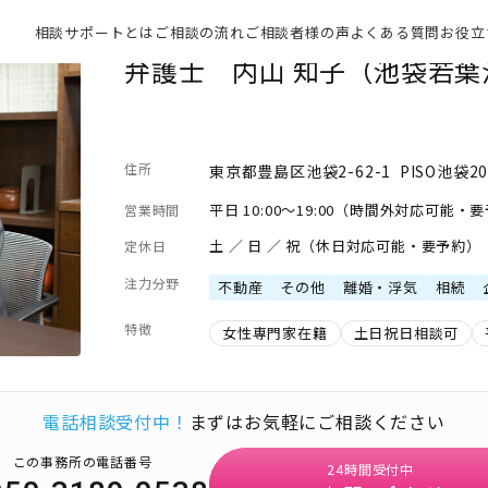
相談サポートとは
ご相談の流れ
ご相談者様の声
よくある質問
お役立
弁護士 内山 知子（池袋若葉
住所
東京都豊島区池袋2-62-1 PISO池袋2
平日 10:00～19:00（時間外対応可能・
営業時間
土 ／ 日 ／ 祝（休日対応可能・要予約）
定休日
注力分野
不動産
その他
離婚・浮気
相続
特徴
女性専門家在籍
土日祝日相談可
電話相談受付中！
まずはお気軽にご相談ください
この事務所の電話番号
24時間受付中