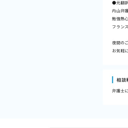
●元翻
内山弁
勉強熱
フラン
夜間の
お気軽
相談
弁護士