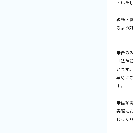
トいた
親権・
るよう
●街の
「法律
います
早めに
す。
●信頼
実際に
じっく