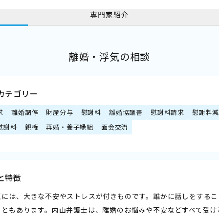
専門家紹介
離婚・浮気の相談
カテゴリー
求
離婚調停
財産分与
慰謝料
離婚協議書
慰謝料請求
慰謝料
慰謝料
親権
再婚・養子縁組
面会交流
と特徴
題には、大きな不安やストレスが付きものです。誰かに話しをするこ
こともあります。内山弁護士は、離婚のお悩みや不安などすべて受け