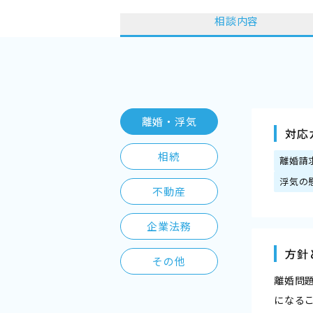
相談内容
離婚・浮気
対応
相続
離婚請
浮気の
不動産
企業法務
方針
その他
離婚問
になる