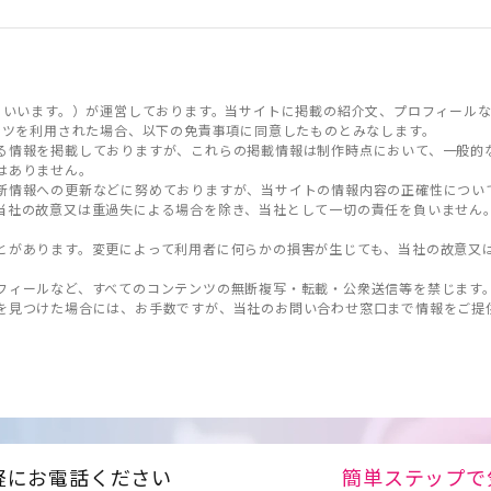
といいます。）が運営しております。当サイトに掲載の紹介文、プロフィールな
ンツを利用された場合、以下の免責事項に同意したものとみなします。
る情報を掲載しておりますが、これらの掲載情報は制作時点において、一般的
はありません。
新情報への更新などに努めておりますが、当サイトの情報内容の正確性につい
当社の故意又は重過失による場合を除き、当社として一切の責任を負いません
とがあります。変更によって利用者に何らかの損害が生じても、当社の故意又
フィールなど、すべてのコンテンツの無断複写・転載・公衆送信等を禁じます
を見つけた場合には、お手数ですが、当社のお問い合わせ窓口まで情報をご提
軽にお電話ください
簡単ステップで