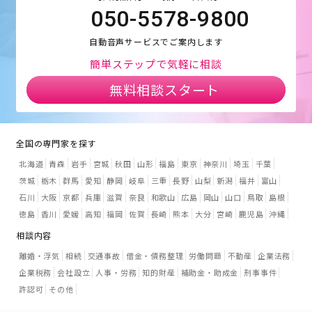
050-5578-9800
自動音声サービスでご案内します
簡単ステップで気軽に相談
無料相談スタート
全国の専門家を探す
北海道
青森
岩手
宮城
秋田
山形
福島
東京
神奈川
埼玉
千葉
茨城
栃木
群馬
愛知
静岡
岐阜
三重
長野
山梨
新潟
福井
富山
石川
大阪
京都
兵庫
滋賀
奈良
和歌山
広島
岡山
山口
鳥取
島根
徳島
香川
愛媛
高知
福岡
佐賀
長崎
熊本
大分
宮崎
鹿児島
沖縄
相談内容
離婚・浮気
相続
交通事故
借金・債務整理
労働問題
不動産
企業法務
企業税務
会社設立
人事・労務
知的財産
補助金・助成金
刑事事件
許認可
その他