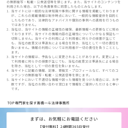
の無断複写・転載・公衆送信等を禁じます。また、当サイトのコンテンツを
利用された場合、以下の免責事項に同意したものとみなします。
当サイトには一般的な法律知識や事例に関する情報を掲載しております
が、これらの掲載情報は制作時点において、一般的な情報提供を目的と
したものであり、法律的なアドバイスや個別の事例への適用を行うもの
ではありません。
当社は、当サイトの情報の正確性の確保、最新情報への更新などに努め
ておりますが、当サイトの情報内容の正確性についていかなる保証も一
切致しません。当サイトの利用により利用者に何らかの損害が生じて
も、当社の故意又は重過失による場合を除き、当社として一切の責任を
負いません。情報の利用については利用者が一切の責任を負うこととし
ます。
当サイトの情報は、予告なしに変更されることがあります。変更によっ
て利用者に何らかの損害が生じても、当社の故意又は重過失による場合
を除き、当社として一切の責任を負いません。
当サイトに記載の情報、記事、寄稿文・プロフィールなど、すべてのコ
ンテンツの無断複写・転載・公衆送信等を禁じます。
当サイトにおいて不適切な情報や誤った情報を見つけた場合には、お手
数ですが、当社のお問い合わせ窓口まで情報をご提供いただけると幸い
です。
TOP
専門家を探す
髙橋一斗法律事務所
まずは、お気軽にお電話ください
【受付無料】24時間365日受付