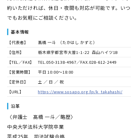
約いただければ、休日・夜間も対応が可能です。いつ
でもお気軽にご相談ください。
基本情報
【代表者】
髙橋 一斗
（
たかはし かずと
）
【住所】
栃木県宇都宮市大曽1-1-22 森山ハイツ1B
【TEL／FAX】
TEL.
050-3138-4967
／FAX.
028-612-2449
【営業時間】
平日 10:00～18:00
【定休日】
土 ／ 日 ／ 祝
【URL】
https://www.sosapo.org/lp/k_takahashi/
沿革
〈弁護士 髙橋 一斗／略歴〉
中央大学法科大学院卒業
平成25年 司法試験合格