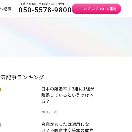
【受付無料】24時間365日受付
ち記事
かんたんWEB相談
050-5578-9800
人気記事ランキング
日本の離婚率｜3組に1組が
離婚しているというのは本
当？
2026/06/11
合意があったは通用しな
い？不同意性交等罪の成立