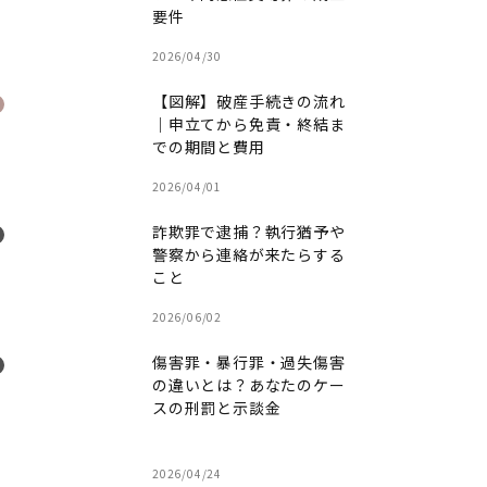
要件
2026/04/30
【図解】破産手続きの流れ
｜申立てから免責・終結ま
での期間と費用
2026/04/01
詐欺罪で逮捕？執行猶予や
警察から連絡が来たらする
こと
2026/06/02
傷害罪・暴行罪・過失傷害
の違いとは？あなたのケー
スの刑罰と示談金
2026/04/24