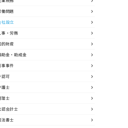
企業税務
労働問題
会社設立
人事・労務
知的財産
補助金・助成金
刑事事件
許認可
弁護士
税理士
公認会計士
司法書士