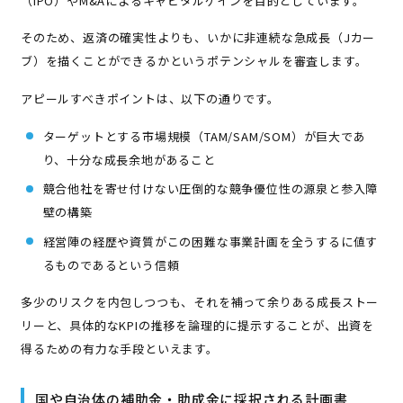
（IPO）やM&Aによるキャピタルゲインを目的としています。
そのため、返済の確実性よりも、いかに非連続な急成長（Jカー
ブ）を描くことができるかというポテンシャルを審査します。
アピールすべきポイントは、以下の通りです。
ターゲットとする市場規模（TAM/SAM/SOM）が巨大であ
り、十分な成長余地があること
競合他社を寄せ付けない圧倒的な競争優位性の源泉と参入障
壁の構築
経営陣の経歴や資質がこの困難な事業計画を全うするに値す
るものであるという信頼
多少のリスクを内包しつつも、それを補って余りある成長ストー
リーと、具体的なKPIの推移を論理的に提示することが、出資を
得るための有力な手段といえます。
国や自治体の補助金・助成金に採択される計画書