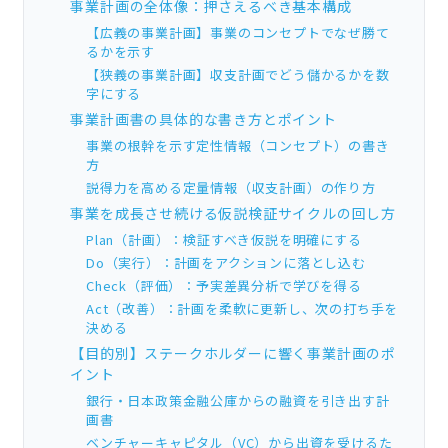
事業計画の全体像：押さえるべき基本構成
【広義の事業計画】事業のコンセプトでなぜ勝て
るかを示す
【狭義の事業計画】収支計画でどう儲かるかを数
字にする
事業計画書の具体的な書き方とポイント
事業の根幹を示す定性情報（コンセプト）の書き
方
説得力を高める定量情報（収支計画）の作り方
事業を成長させ続ける仮説検証サイクルの回し方
Plan（計画）：検証すべき仮説を明確にする
Do（実行）：計画をアクションに落とし込む
Check（評価）：予実差異分析で学びを得る
Act（改善）：計画を柔軟に更新し、次の打ち手を
決める
【目的別】ステークホルダーに響く事業計画のポ
イント
銀行・日本政策金融公庫からの融資を引き出す計
画書
ベンチャーキャピタル（VC）から出資を受けるた