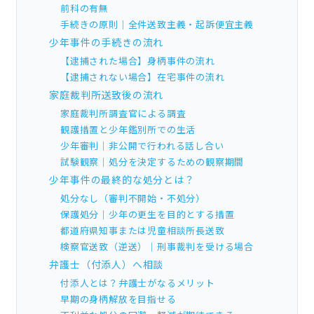
前科の有無
手続きの原則｜全件送致主義・起訴便宜主義
少年事件の手続きの流れ
【逮捕された場合】身柄事件の流れ
【逮捕されない場合】在宅事件の流れ
家庭裁判所送致後の流れ
家庭裁判所調査官による調査
観護措置と少年鑑別所での生活
少年審判｜非公開で行われる話し合い
試験観察｜処分を決定するための観察期間
少年事件の最終的な処分とは？
処分なし（審判不開始・不処分）
保護処分｜少年の更生を目的とする措置
都道府県知事または児童相談所長送致
検察官送致（逆送）｜刑事裁判を受ける場合
弁護士（付添人）へ相談
付添人とは？弁護士がなるメリット
早期の身柄解放を目指せる