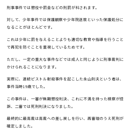
刑事事件では懲役や罰金などの刑罰が科されます。
対して、少年事件では保護観察や少年院送致といった保護処分に
なることがほとんどです。
これは少年に罰を与えることよりも適切な教育や指導を行うこと
で再犯を防ぐことを重視しているためです。
ただし、一定の重大な事件などでは成人と同じように刑事裁判に
かけられることになります。
実際に、連続ピストル射殺事件を起こした永山則夫という者は、
事件当時19歳でした。
この事件は、一審が無期懲役判決、これに不満を持った検察が控
訴、二審では死刑判決になりました。
最終的に最高裁は高裁への差し戻しを行い、再審理のうえ死刑が
確定しました。