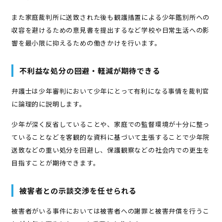
また家庭裁判所に送致された後も観護措置による少年鑑別所への
収容を避けるための意見書を提出するなど学校や日常生活への影
響を最小限に抑えるための働きかけを行います。
不利益な処分の回避・軽減が期待できる
弁護士は少年審判において少年にとって有利になる事情を裁判官
に論理的に説明します。
少年が深く反省していることや、家庭での監督環境が十分に整っ
ていることなどを客観的な資料に基づいて主張することで少年院
送致などの重い処分を回避し、保護観察などの社会内での更生を
目指すことが期待できます。
被害者との示談交渉を任せられる
被害者がいる事件においては被害者への謝罪と被害弁償を行うこ