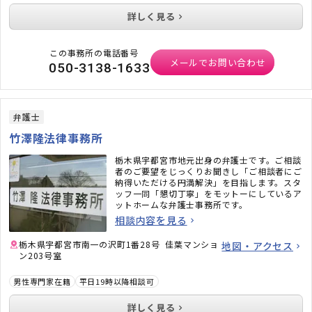
詳しく見る
この事務所の電話番号
メールでお問い合わせ
050-3138-1633
弁護士
竹澤隆法律事務所
栃木県宇都宮市地元出身の弁護士です。ご相談
者のご要望をじっくりお聞きし「ご相談者にご
納得いただける円満解決」を目指します。スタ
ッフ一同「懇切丁寧」をモットーにしているア
ットホームな弁護士事務所です。
相談内容を見る
栃木県宇都宮市南一の沢町1番28号 佳葉マンショ
地図・アクセス
ン203号室
男性専門家在籍
平日19時以降相談可
詳しく見る