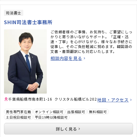
司法書士
SHIN司法書士事務所
ご依頼者様のご事情、お気持ち、ご要望にしっ
かりと寄り添いながらサポート。「正確・迅
速・丁寧」を心がけながら、様々なお手続きに
従事し、そのご負担軽減に努めます。韓国語の
文書・書類翻訳にも対応いたします。
相談内容を見る
千葉県船橋市南本町1-16 クリスタル船橋ビル202
地図・アクセス
男性専門家在籍
オンライン相談可
出張相談可
無料相談可
土日祝日相談可
平日19時以降相談可
詳しく見る