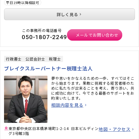
平日19時以降相談可
詳しく見る
この事務所の電話番号
メールでお問い合わせ
050-1807-2249
行政書士
公認会計士
税理士
ブレイクスルーパートナー税理士法人
夢や思いをかなえるための一歩、すべてはそこ
から始まります。果敢に挑戦する経営者様のた
めに私たちが出来ることを考え、寄り添い、共
に成功に向けて、今できる最善のサポートをお
約束いたします。
相談内容を見る
東京都中央区日本橋茅場町1-2-14 日本ビルディン
地図・アクセス
グ3号館3階