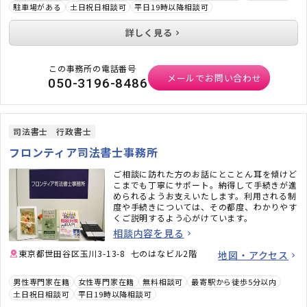
駐車場がある
土日祝日相談可
平日19時以降相談可
詳しく見る
この事務所の電話番号
メールでお問い合わせ
050-3196-8486
司法書士
行政書士
フロンティア司法書士事務所
ご相談に訪れた方のお話にとことん耳を傾けど
こまでも丁寧にサポート。納得して手続きが進
められるようお支えいたします。利用される制
度や手続きについては、その都度、わかりやす
くご説明するよう心がけています。
相談内容を見る
東京都世田谷区玉川3-13-8 七のはなビル2階
地図・アクセス
男性専門家在籍
女性専門家在籍
無料相談可
最寄駅から徒歩5分以内
土日祝日相談可
平日19時以降相談可