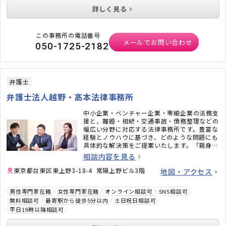
詳しく見る
この事務所の電話番号
メールでお問い合わせ
050-1725-2182
弁護士
弁護士法人越野・髙本法律事務所
中小企業・ベンチャー企業・零細企業の法務支
援と、離婚・相続・交通事故・債務整理などの
幅広い分野に対応する法律事務所です。豊富な
経験とノウハウに基づき、どのような問題にも
具体的な解決策をご提案いたします。「親身に
話を聞いてもらえた」「安心して任せられた」
相談内容を見る
と言っていただくことも多い事務所ですので、
安心してご相談ください。
東京都台東区東上野3-18-4 常陽上野ビル3階
地図・アクセス
男性専門家在籍
女性専門家在籍
オンライン相談可
SNS相談可
無料相談可
最寄駅から徒歩5分以内
土日祝日相談可
平日19時以降相談可