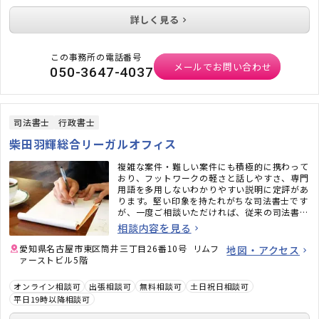
詳しく見る
この事務所の電話番号
メールでお問い合わせ
050-3647-4037
司法書士
行政書士
柴田羽輝総合リーガルオフィス
複雑な案件・難しい案件にも積極的に携わって
おり、フットワークの軽さと話しやすさ、専門
用語を多用しないわかりやすい説明に定評があ
ります。堅い印象を持たれがちな司法書士です
が、一度ご相談いただければ、従来の司法書士
のイメージがガラッと変わるかと思います。ど
相談内容を見る
うぞお気軽にご相談ください。
愛知県名古屋市東区筒井三丁目26番10号 リムフ
地図・アクセス
ァーストビル5階
オンライン相談可
出張相談可
無料相談可
土日祝日相談可
平日19時以降相談可