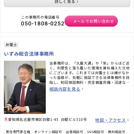
詳しく見る
この事務所の電話番号
メールでお問い合わせ
050-1808-0252
弁護士
いずみ総合法律事務所
当事務所は、「久屋大通」や「栄」からほど近
く、利便性と落ち着いた環境を兼ね備えた立地
にございます。これまでは弁護士とは縁がなか
った皆様が、気軽に相談できる法律事務所を目
指し、初回相談無料・完全個室完備・迅速なメ
ール対応など、相談しやすい環境も整えていま
相談内容を見る
す。「弁護士に相談するべきかわからない」と
いう段階でも構いません。ぜひお気軽にご相談
ください。
愛知県名古屋市東区白壁1-45 白壁ビル510号
地図・アクセス
男性専門家在籍
オンライン相談可
出張相談可
SNS相談可
無料相談可