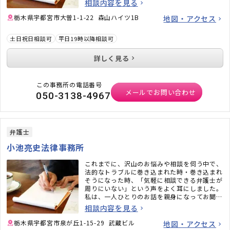
相談内容を見る
栃木県宇都宮市大曽1-1-22 森山ハイツ1B
地図・アクセス
土日祝日相談可
平日19時以降相談可
詳しく見る
この事務所の電話番号
メールでお問い合わせ
050-3138-4967
弁護士
小池亮史法律事務所
これまでに、沢山のお悩みや相談を伺う中で、
法的なトラブルに巻き込まれた時・巻き込まれ
そうになった時、「気軽に相談できる弁護士が
周りにいない」という声をよく耳にしました。
私は、一人ひとりのお話を親身になってお聞き
し、誠実に対応することを心がけております。
相談内容を見る
栃木県宇都宮市泉が丘1-15-29 武蔵ビル
地図・アクセス