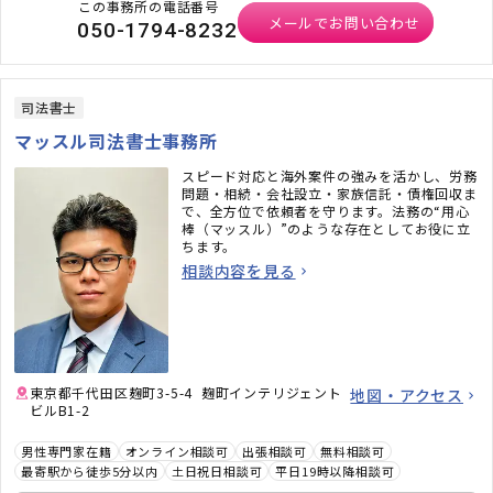
この事務所の電話番号
メールでお問い合わせ
050-1794-8232
司法書士
マッスル司法書士事務所
スピード対応と海外案件の強みを活かし、労務
問題・相続・会社設立・家族信託・債権回収ま
で、全方位で依頼者を守ります。法務の“用心
棒（マッスル）”のような存在としてお役に立
ちます。
相談内容を見る
東京都千代田区麹町3-5-4 麹町インテリジェント
地図・アクセス
ビルB1-2
男性専門家在籍
オンライン相談可
出張相談可
無料相談可
最寄駅から徒歩5分以内
土日祝日相談可
平日19時以降相談可