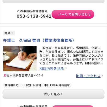
この事務所の電話番号
メールでお問い合わせ
050-3138-5942
弁護士
弁護士 久保田 智也（横堀法律事務所）
一般民事・家事事件から、労働問題、企業法
務、刑事事件まで、幅広い法律問題に対応でき
るのが、私の強みです。法律問題かどうかがは
っきりしない段階でも、弁護士にはアドバイス
できることがたくさんあります。初回相談は無
料ですので、どうぞ、お気軽にご相談くださ
相談内容を見る
い。
栃木県宇都宮市大曽4-10-3
地図・アクセス
無料相談可
土日祝日相談可
平日19時以降相談可
詳しく見る
この事務所の電話番号