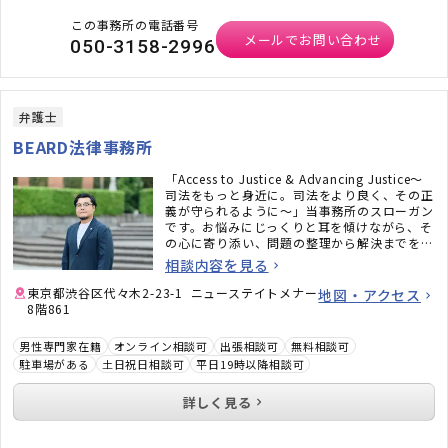
この事務所の電話番号
メールでお問い合わせ
050-3158-2996
弁護士
BEARD法律事務所
「Access to Justice & Advancing Justice〜
司法をもっと身近に。司法をより良く、その正
義が守られるように〜」当事務所のスローガン
です。お悩みにじっくりと耳を傾けながら、そ
の心に寄り添い、問題の整理から解決までを二
人三脚でサポートいたします。
相談内容を見る
東京都渋谷区代々木2-23-1 ニューステイトメナー
地図・アクセス
8階861
男性専門家在籍
オンライン相談可
出張相談可
無料相談可
駐車場がある
土日祝日相談可
平日19時以降相談可
詳しく見る