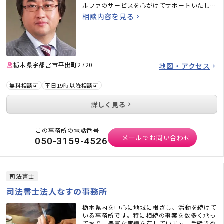
ルファのサービスを心がけてサポートいたしま
す。
相談内容を見る
栃木県宇都宮市平出町2720
地図・アクセス
無料相談可
平日19時以降相談可
詳しく見る
この事務所の電話番号
メールでお問い合わせ
050-3159-4526
司法書士
司法書士法人なすの事務所
栃木県内を中心に地域に根ざし、活動を続けて
いる事務所です。特に相続の事案を数多く承っ
ており、豊富な実績を有しています。手続きや