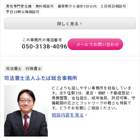
男性専門家在籍
無料相談可
最寄駅から徒歩5分以内
土日祝日相談可
平日19時以降相談可
詳しく見る
この事務所の電話番号
メールでお問い合わせ
050-3138-4096
司法書士
行政書士
司法書士法人ふたば総合事務所
どこよりも話しやすい事務所を目指していま
す。北千住駅3分、遺言・相続・不動産登記・
債務整理、会社設立、成年後見、許認可等、守
備範囲の広さとフットワークの軽さも特長で
す。どうぞお気軽にご相談ください。
相談内容を見る