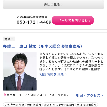
詳しく見る
この事務所の電話番号
メールでお問い合わせ
050-1721-4409
弁護士
弁護士 濵口 将太（ルネス総合法律事務所）
より多くの方のお力になれるよう、法人・個人
を問わず幅広い経験を積んでいます。私への相
談が、あなたが行きたい結論への最短ルートと
なるように、より柔軟にたくさんの選択肢をご
提示いたします。他で断られた案件・困難な案
件も、可能な限り解決や納得のための道筋をご
相談内容を見る
提案できるよう努めます。
東京都千代田区平河町2-4-16 平河中央ビル2F
地図・アクセス
男性専門家在籍
無料相談可
最寄駅から徒歩5分以内
土日祝日相談可