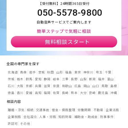
【受付無料】24時間365日受付
050-5578-9800
自動音声サービスでご案内します
簡単ステップで気軽に相談
無料相談スタート
全国の専門家を探す
北海道
青森
岩手
宮城
秋田
山形
福島
東京
神奈川
埼玉
千葉
茨城
栃木
群馬
愛知
静岡
岐阜
三重
長野
山梨
新潟
福井
富山
石川
大阪
京都
兵庫
滋賀
奈良
和歌山
広島
岡山
山口
鳥取
島根
徳島
香川
愛媛
高知
福岡
佐賀
長崎
熊本
大分
宮崎
鹿児島
沖縄
相談内容
離婚・浮気
相続
交通事故
借金・債務整理
労働問題
不動産
企業法務
企業税務
会社設立
人事・労務
知的財産
補助金・助成金
刑事事件
許認可
その他