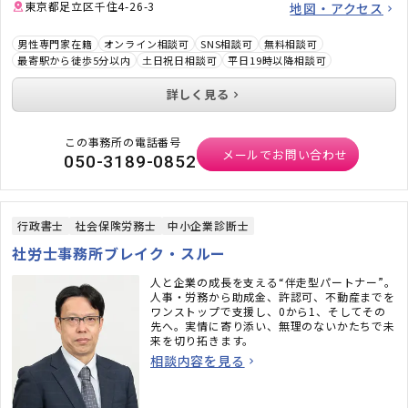
東京都足立区千住4-26-3
地図・アクセス
男性専門家在籍
オンライン相談可
SNS相談可
無料相談可
最寄駅から徒歩5分以内
土日祝日相談可
平日19時以降相談可
詳しく見る
この事務所の電話番号
メールでお問い合わせ
050-3189-0852
行政書士
社会保険労務士
中小企業診断士
社労士事務所ブレイク・スルー
人と企業の成長を支える“伴走型パートナー”。
人事・労務から助成金、許認可、不動産までを
ワンストップで支援し、0から1、そしてその
先へ。実情に寄り添い、無理のないかたちで未
来を切り拓きます。
相談内容を見る