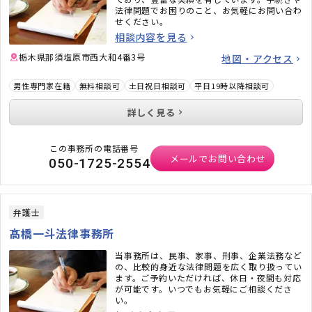
法律問題でお困りのこと、お気軽にお問い合わ
せください。
相談内容を見る
栃木県那須塩原市西大和4番3号
地図・アクセス
男性専門家在籍
無料相談可
土日祝日相談可
平日19時以降相談可
詳しく見る
この事務所の電話番号
メールでお問い合わせ
050-1725-2554
弁護士
髙橋一斗法律事務所
当事務所は、民事、家事、刑事、企業法務など
の、比較的身近な法律問題を広く取り扱ってい
ます。ご予約いただければ、休日・夜間も対応
が可能です。いつでもお気軽にご相談くださ
い。