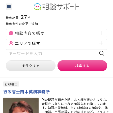
栃木県の不動産に強い専門家の検索結果
検索条件：
栃木県
不動産
27
検索結果
件
検索条件の変更・追加
相談内容で探す
エリアで探す
条件クリア
検索
する
行政書士
行政書士南木英樹事務所
何か問題が起きた時、ふと顔が浮かぶような、
皆様から頼りにされる相談先を目指していま
す。初回相談無料。夕方6時以降の相談や、休
日相談、出張相談にも対応するなど、プラスア