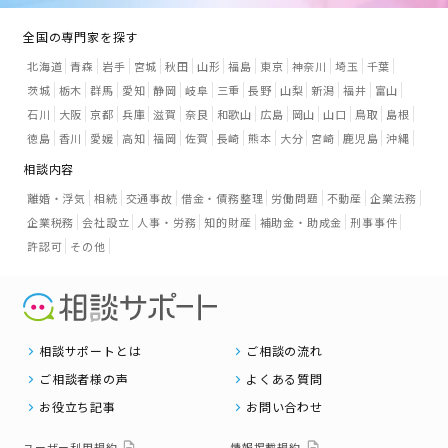
全国の専門家を探す
北海道
青森
岩手
宮城
秋田
山形
福島
東京
神奈川
埼玉
千葉
茨城
栃木
群馬
愛知
静岡
岐阜
三重
長野
山梨
新潟
福井
富山
石川
大阪
京都
兵庫
滋賀
奈良
和歌山
広島
岡山
山口
鳥取
島根
徳島
香川
愛媛
高知
福岡
佐賀
長崎
熊本
大分
宮崎
鹿児島
沖縄
相談内容
離婚・浮気
相続
交通事故
借金・債務整理
労働問題
不動産
企業法務
企業税務
会社設立
人事・労務
知的財産
補助金・助成金
刑事事件
許認可
その他
相談サポートとは
ご相談の流れ
ご相談者様の声
よくある質問
お役立ち記事
お問い合わせ
ユーザー利用規約
情報掲載規約