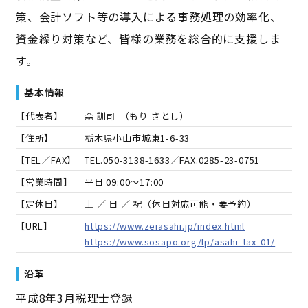
策、会計ソフト等の導入による事務処理の効率化、
資金繰り対策など、皆様の業務を総合的に支援しま
す。
基本情報
【代表者】
森 訓司
（
もり さとし
）
【住所】
栃木県小山市城東1-6-33
【TEL／FAX】
TEL.
050-3138-1633
／FAX.
0285-23-0751
【営業時間】
平日 09:00～17:00
【定休日】
土 ／ 日 ／ 祝（休日対応可能・要予約）
【URL】
https://www.zeiasahi.jp/index.html
https://www.sosapo.org/lp/asahi-tax-01/
沿革
平成8年3月税理士登録