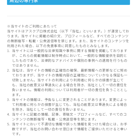
周辺の専門家
※当サイトのご利用にあたって
当サイトはアスクプロ株式会社（以下「当社」といいます。）が運営してお
ります。当サイトに掲載の紹介文、プロフィールなど、すべてのコンテンツ
の無断複写・転載・公衆送信等を禁じます。また、当サイトのコンテンツを
利用された場合、以下の免責事項に同意したものとみなします。
当サイトには一般的な法律知識や事例に関する情報を掲載しております
が、これらの掲載情報は制作時点において、一般的な情報提供を目的と
したものであり、法律的なアドバイスや個別の事例への適用を行うもの
ではありません。
当社は、当サイトの情報の正確性の確保、最新情報への更新などに努め
ておりますが、当サイトの情報内容の正確性についていかなる保証も一
切致しません。当サイトの利用により利用者に何らかの損害が生じて
も、当社の故意又は重過失による場合を除き、当社として一切の責任を
負いません。情報の利用については利用者が一切の責任を負うこととし
ます。
当サイトの情報は、予告なしに変更されることがあります。変更によっ
て利用者に何らかの損害が生じても、当社の故意又は重過失による場合
を除き、当社として一切の責任を負いません。
当サイトに記載の情報、記事、寄稿文・プロフィールなど、すべてのコ
ンテンツの無断複写・転載・公衆送信等を禁じます。
当サイトにおいて不適切な情報や誤った情報を見つけた場合には、お手
数ですが、当社のお問い合わせ窓口まで情報をご提供いただけると幸い
です。