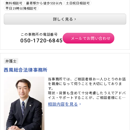
無料相談可
最寄駅から徒歩5分以内
土日祝日相談可
平日19時以降相談可
詳しく見る
この事務所の電話番号
メールでお問い合わせ
050-1720-6845
弁護士
西風総合法律事務所
当事務所では、ご相談者様お一人ひとりのお話
を親身になって伺うことを大切にしておりま
す。
現状・背景も含めて十分考慮したうえでアドバ
イス・サポートすることが、ご相談者様にとっ
ての「最善の解決」につながると考えるからで
相談内容を見る
す。
ご相談者様の心からの笑顔を見るために、これ
からも日々研鑽に努め最高の品質のサービスを
提供し続けるよう努めて参ります。