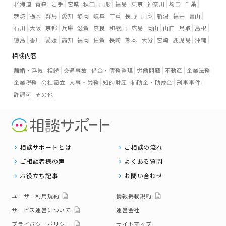
北海道
青森
岩手
宮城
秋田
山形
福島
東京
神奈川
埼玉
千葉
茨城
栃木
群馬
愛知
静岡
岐阜
三重
長野
山梨
新潟
福井
富山
石川
大阪
京都
兵庫
滋賀
奈良
和歌山
広島
岡山
山口
鳥取
島根
徳島
香川
愛媛
高知
福岡
佐賀
長崎
熊本
大分
宮崎
鹿児島
沖縄
相談内容
離婚・浮気
相続
交通事故
借金・債務整理
労働問題
不動産
企業法務
企業税務
会社設立
人事・労務
知的財産
補助金・助成金
刑事事件
許認可
その他
相談サポートとは
ご相談の流れ
ご相談者様の声
よくある質問
お役立ち記事
お問い合わせ
ユーザー利用規約
情報掲載規約
サービス運営について
運営会社
プライバシーポリシー
サイトマップ