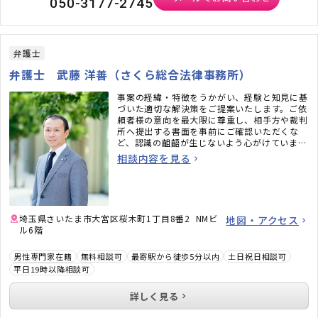
050-3177-2745
弁護士
弁護士 武藤 洋善（さくら総合法律事務所）
事案の経緯・特徴をうかがい、経験と知見に基
づいた適切な解決策をご提案いたします。ご依
頼者様の意向を最大限に尊重し、相手方や裁判
所へ提出する書面を事前にご確認いただくな
ど、認識の齟齬が生じないよう心がけていま
す。丁寧に・迅速に・柔軟にサポートいたしま
相談内容を見る
すので、お気軽にご相談ください。
埼玉県さいたま市大宮区桜木町1丁目8番2 NMビ
地図・アクセス
ル6階
男性専門家在籍
無料相談可
最寄駅から徒歩5分以内
土日祝日相談可
平日19時以降相談可
詳しく見る