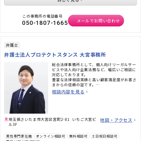
この事務所の電話番号
メールでお問い合わせ
050-1807-1665
弁護士
弁護士法人プロテクトスタンス 大宮事務所
総合法律事務所として、個人向けリーガルサー
ビスや法人向け企業法務など、幅広いご相談に
対応しております。
豊富な法律相談実績と高い顧客満足度がお客さ
まからの信頼の証です。
相談内容を見る
また、相続問題や労働問題などでは、グループ
法人である税理士法人、社会保険労務士法人、
行政書士法人などと連携したワンストップでの
サービスご提供が可能です。どうぞ、お気軽に
ご相談ください。
埼玉県さいたま市大宮区宮町2-81 いちご大宮ビ
地図・アクセス
ル3F
■コーポレートサイト
■慰謝料請求・離婚相談専門サイト
■借金返済・債務整理専門サイト
男性専門家在籍
オンライン相談可
無料相談可
土日祝日相談可
■交通事故被害のための専門サイト