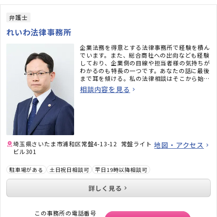
弁護士
れいわ法律事務所
企業法務を得意とする法律事務所で経験を積ん
でいます。また、総合商社への出向なども経験
しており、企業側の目線や担当者様の気持ちが
わかるのも特長の一つです。あなたの話に最後
まで耳を傾ける。私の法律相談はそこから始ま
ります。まずは、あなたの話を聞かせてくださ
相談内容を見る
い。
埼玉県さいたま市浦和区常盤4-13-12 常盤ライト
地図・アクセス
ビル301
駐車場がある
土日祝日相談可
平日19時以降相談可
詳しく見る
この事務所の電話番号