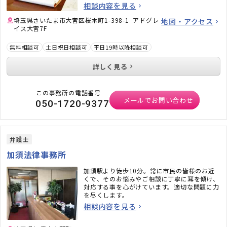
いうリスクなのかをしっかりとお伝えし、時に
相談内容を見る
はアクセルを踏めるようご支援いたします。離
婚や相続、不動産登記、不動産問題にも強みが
埼玉県さいたま市大宮区桜木町1-398-1 アドグレ
地図・アクセス
ございます。どうぞお気軽にご相談ください。
イス大宮7F
無料相談可
土日祝日相談可
平日19時以降相談可
詳しく見る
この事務所の電話番号
メールでお問い合わせ
050-1720-9377
弁護士
加須法律事務所
加須駅より徒歩10分。常に市民の皆様のお近
くで、そのお悩みやご相談に丁寧に耳を傾け、
対応する事を心がけています。適切な問題に力
を尽くします。
相談内容を見る