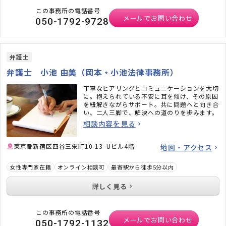
この事務所の電話番号
メールでお問い合わせ
050-1792-9728
弁護士
弁護士 小池 由美（岡本・小池法律事務所）
丁寧なヒアリングとコミュニケーションを大切
に。抱えられている不安に耳を傾け、その原因
を紐解きながらサポート。共に問題へと向き合
い、二人三脚で、解決への道のりを歩みます。
相談内容を見る
東京都新宿区四谷三栄町10-13 Uビル4階
地図・アクセス
女性専門家在籍
オンライン相談可
最寄駅から徒歩5分以内
詳しく見る
この事務所の電話番号
メールでお問い合わせ
050-1792-1132