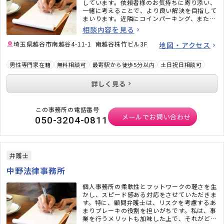
しています。依頼者様のお気持ちに寄り添い、
一緒に考えることで、より良い解決を目指して
まいります。近隣にコインパーキング、また建
物内にはエレベーターがあり、個室相談室も完
相談内容を見る
備しています。条件を満たす方は、法テラスや
分割払いもご利用いただけます。
埼玉県越谷市南越谷4-11-1 南越谷株竹ビル3F
地図・アクセス
男性専門家在籍
無料相談可
最寄駅から徒歩5分以内
土日祝日相談可
詳しく見る
この事務所の電話番号
メールでお問い合わせ
050-3204-0811
弁護士
中野法律事務所
個人事務所の柔軟性とフットワークの軽さを生
かし、スピード感ある対応をさせていただきま
す。特に、顧問弁護士は、リスクを考慮するあ
まりブレーキの役割を担いがちです。私は、事
業を行うメリットも加味した上で、それがどう