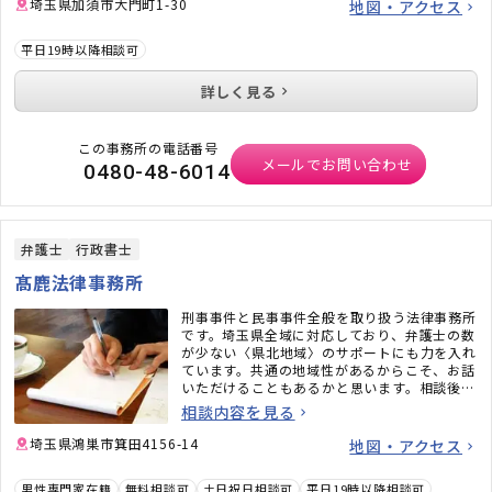
埼玉県加須市大門町1-30
地図・アクセス
平日19時以降相談可
詳しく見る
この事務所の電話番号
メールでお問い合わせ
0480-48-6014
弁護士
行政書士
髙鹿法律事務所
刑事事件と民事事件全般を取り扱う法律事務所
です。埼玉県全域に対応しており、弁護士の数
が少ない〈県北地域〉のサポートにも力を入れ
ています。共通の地域性があるからこそ、お話
いただけることもあるかと思います。相談後に
「元気になれました！」と言っていただくこと
相談内容を見る
も多い弁護士ですので、安心してご相談くださ
い。
埼玉県鴻巣市箕田4156-14
地図・アクセス
男性専門家在籍
無料相談可
土日祝日相談可
平日19時以降相談可