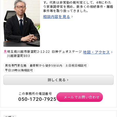
す。代表は非常勤の裁判官として、4年にわた
り家事調停官を務め、数多くの相続事件・離婚
事件等を取り扱ってきました。
相談内容を見る
埼玉県川越市新富町2-12-22 日神デュオステージ
地図・アクセス
川越新富町803
男性専門家在籍
最寄駅から徒歩5分以内
土日祝日相談可
平日19時以降相談可
詳しく見る
この事務所の電話番号
メールでお問い合わせ
050-1720-7925