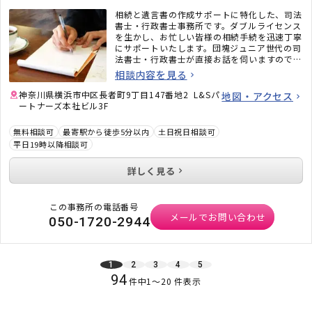
相続と遺言書の作成サポートに特化した、司法
書士・行政書士事務所です。ダブルライセンス
を生かし、お忙しい皆様の相続手続を迅速丁寧
にサポートいたします。団塊ジュニア世代の司
法書士・行政書士が直接お話を伺いますので、
ご高齢の親のことや相続が気になり始めた同世
相談内容を見る
代の方、忙しくて手続をしている時間がない方
も、お気軽にご相談ください。
神奈川県横浜市中区長者町9丁目147番地2 L&Sパ
地図・アクセス
ートナーズ本社ビル3F
無料相談可
最寄駅から徒歩5分以内
土日祝日相談可
平日19時以降相談可
詳しく見る
この事務所の電話番号
メールでお問い合わせ
050-1720-2944
1
2
3
4
5
94
件中
1
〜
20
件表示