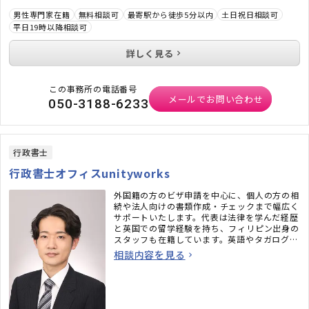
男性専門家在籍
無料相談可
最寄駅から徒歩5分以内
土日祝日相談可
平日19時以降相談可
詳しく見る
この事務所の電話番号
メールでお問い合わせ
050-3188-6233
行政書士
行政書士オフィスunityworks
外国籍の方のビザ申請を中心に、個人の方の相
続や法人向けの書類作成・チェックまで幅広く
サポートいたします。代表は法律を学んだ経歴
と英国での留学経験を持ち、フィリピン出身の
スタッフも在籍しています。英語やタガログ語
でも相談できる、親しみやすい行政書士オフィ
相談内容を見る
スですので、お気軽にご相談ください。