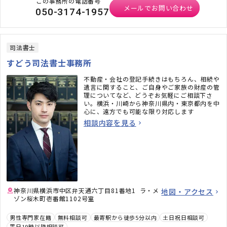
この事務所の電話番号
メールでお問い合わせ
050-3174-1957
司法書士
すどう司法書士事務所
不動産・会社の登記手続きはもちろん、相続や
遺言に関すること、ご自身やご家族の財産の管
理についてなど、どうぞお気軽にご相談下さ
い。横浜・川崎から神奈川県内・東京都内を中
心に、遠方でも可能な限り対応します
相談内容を見る
神奈川県横浜市中区弁天通六丁目81番地1 ラ・メ
地図・アクセス
ゾン桜木町壱番館1102号室
男性専門家在籍
無料相談可
最寄駅から徒歩5分以内
土日祝日相談可
平日19時以降相談可