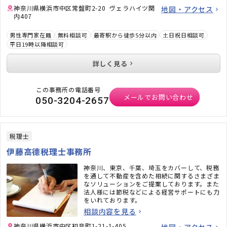
神奈川県横浜市中区常盤町2-20 ヴェラハイツ関
地図・アクセス
内407
男性専門家在籍
無料相談可
最寄駅から徒歩5分以内
土日祝日相談可
平日19時以降相談可
詳しく見る
この事務所の電話番号
メールでお問い合わせ
050-3204-2657
税理士
伊藤高德税理士事務所
神奈川、東京、千葉、埼玉をカバーして、税務
を通して不動産を含めた相続に関するさまざま
なソリューションをご提案しております。また
法人様には節税などによる経営サポートにも力
をいれております。
相談内容を見る
神奈川県横浜市中区初音町1-21-1-405