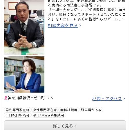
創業100年以上。地元藤沢市に密着した、信頼
と実績ある司法書士事務所です。
「一期一会を大切に、ご相談者様と真剣に向き
合い、親身になってサポートさせていただくこ
と」をモットーに多くの皆様からリピート、ご
支持をいただいております。
相談内容を見る
神奈川県藤沢市朝日町12-5
地図・アクセス
男性専門家在籍
女性専門家在籍
無料相談可
駐車場がある
土日祝日相談可
平日19時以降相談可
詳しく見る