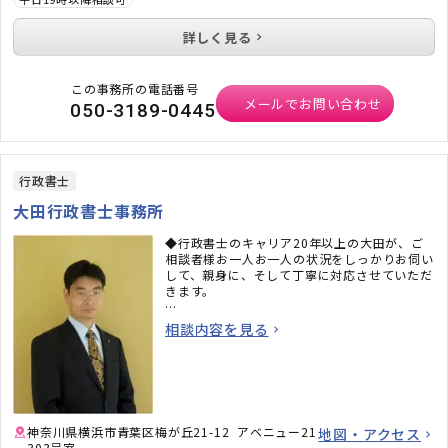
詳しく見る
この事務所の電話番号
メールでお問い合わせ
050-3189-0445
行政書士
大田行政書士事務所
◆行政書士のキャリア20年以上の大田が、ご
相談者様お一人お一人の状況をしっかりお伺い
して、親身に、そして丁寧に対応させていただ
きます。
◆東急田園都市線「藤が丘」駅から歩いて約 9
相談内容を見る
分、東急田園都市線「青葉台」駅からも徒歩圏
内と、便利な場所にある事務所です。
◆当事務所は、土・日曜日・祝祭日、また、営
業時間外のご相談も承っております。諸事情で
平日の日中にお時間を空けることができない方
神奈川県横浜市青葉区梅が丘21-12 アベニュー21
地図・アクセス
もいらっしゃると思いますが、フットワークの
303号室