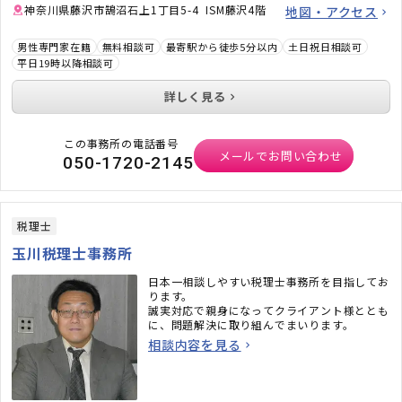
神奈川県藤沢市鵠沼石上1丁目5-4 ISM藤沢4階
地図・アクセス
男性専門家在籍
無料相談可
最寄駅から徒歩5分以内
土日祝日相談可
平日19時以降相談可
詳しく見る
この事務所の電話番号
メールでお問い合わせ
050-1720-2145
税理士
玉川税理士事務所
日本一相談しやすい税理士事務所を目指してお
ります。
誠実対応で親身になってクライアント様ととも
に、問題解決に取り組んでまいります。
相談内容を見る