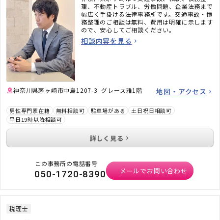
理、不動産トラブル、労働問題、企業法務まで
幅広く手掛ける法律事務所です。交通事故・債
務整理のご相談は無料、費用は明確に示します
ので、安心してご相談ください。
相談内容を見る
神奈川県茅ヶ崎市中島1207-3 グレース雅1階
地図・アクセス
男性専門家在籍
無料相談可
駐車場がある
土日祝日相談可
平日19時以降相談可
詳しく見る
この事務所の電話番号
メールでお問い合わせ
050-1720-8390
税理士