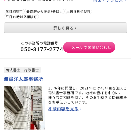
地図・アクセス
無料相談可
最寄駅から徒歩5分以内
土日祝日相談可
平日19時以降相談可
詳しく見る
この事務所の電話番号
メールでお問い合わせ
050-3177-2774
司法書士
行政書士
渡邉洋太郎事務所
1976年に開設し、2021年には45年目を迎える
司法書士事務所です。地域の皆様を中心に、
様々なご相談を伺い、そのお手続きと問題解決
をお手伝いしています。
相談内容を見る