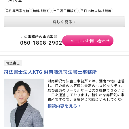
軽さを信条としておりますので、どうぞ気軽な
気持ちでお電話いただければと思います ！
男性専門家在籍
無料相談可
土日祝日相談可
平日19時以降相談可
※お電話でご連絡をいただく際は、 “日本法規
詳しく見る
情報のサポートサイトを見た” とお伝えいただ
きますと話がスムーズです。
この事務所の電話番号
※弊所のオフィシャルサイトは、下記URLより
メールでお問い合わせ
050-1808-2902
ご覧いただけます。
司法書士
司法書士法人KTG 湘南藤沢司法書士事務所
湘南藤沢司法書士事務所では、湘南の地に密着
し、目の前のお客様に最高のホスピタリティ、
及び最良のリーガルサービスを提供できるよう
に日々邁進しております。和やかな雰囲気の事
務所ですので、お気軽に相談にいらしてくださ
い。
相談内容を見る