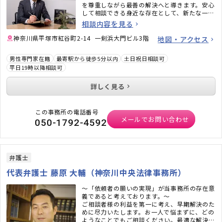
を尊重しながら最善の解決へと導きます。安心
して相談できる身近な存在として、新たな一歩
を支えます。
相談内容を見る
神奈川県平塚市紅谷町2-14 一剣浜大門ビル3階
地図・アクセス
男性専門家在籍
最寄駅から徒歩5分以内
土日祝日相談可
平日19時以降相談可
詳しく見る
この事務所の電話番号
メールでお問い合わせ
050-1792-4592
弁護士
代表弁護士 藤原 大輔（神奈川中央法律事務所）
～「依頼者の願いの実現」が当事務所の存在意
義であると考えております。～
ご相談者様の利益を第一に考え、早期解決のた
めに尽力いたします。お一人で悩まずに、どの
ようなことでもご相談ください。最適な解決に