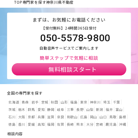
TOP
専門家を探す
神奈川県
不動産
まずは、お気軽にお電話ください
【受付無料】24時間365日受付
050-5578-9800
自動音声サービスでご案内します
簡単ステップで気軽に相談
無料相談スタート
全国の専門家を探す
北海道
青森
岩手
宮城
秋田
山形
福島
東京
神奈川
埼玉
千葉
茨城
栃木
群馬
愛知
静岡
岐阜
三重
長野
山梨
新潟
福井
富山
石川
大阪
京都
兵庫
滋賀
奈良
和歌山
広島
岡山
山口
鳥取
島根
徳島
香川
愛媛
高知
福岡
佐賀
長崎
熊本
大分
宮崎
鹿児島
沖縄
相談内容