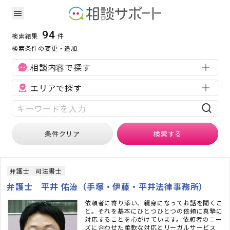
神奈川県の不動産に強い専門家の検索結果
検索条件：
神奈川県
不動産
94
検索結果
件
検索条件の変更・追加
相談内容で探す
エリアで探す
条件クリア
検索
する
弁護士
司法書士
弁護士 平井 佑治（手塚・伊藤・平井法律事務所）
依頼者に寄り添い、親身になってお話を聞くこ
と。それを基本にひとつひとつの依頼に真摯に
対応することを心がけています。依頼者のニー
ズに合わせた柔軟な対応とリーガルサービス