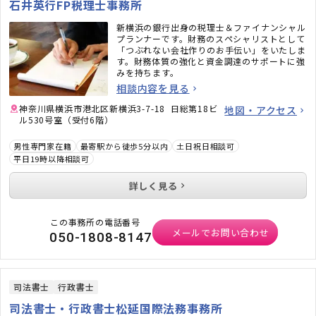
石井英行FP税理士事務所
新横浜の銀行出身の税理士＆ファイナンシャル
プランナーです。財務のスペシャリストとして
「つぶれない会社作りのお手伝い」をいたしま
す。財務体質の強化と資金調達のサポートに強
みを持ちます。
相談内容を見る
神奈川県横浜市港北区新横浜3-7-18 日総第18ビ
地図・アクセス
ル530号室（受付6階）
男性専門家在籍
最寄駅から徒歩5分以内
土日祝日相談可
平日19時以降相談可
詳しく見る
この事務所の電話番号
メールでお問い合わせ
050-1808-8147
司法書士
行政書士
司法書士・行政書士松延国際法務事務所