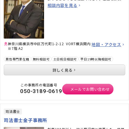
向けて誠心誠意サポートいたします。
相談内容を見る
神奈川県横浜市中区万代町1-2-12 VORT横浜関内
地図・アクセス
Ⅲ7階 A2
男性専門家在籍
無料相談可
土日祝日相談可
平日19時以降相談可
詳しく見る
この事務所の電話番号
メールでお問い合わせ
050-3189-0619
司法書士
司法書士金子事務所