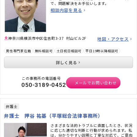
で、問題解決をお手伝いします。
相談内容を見る
神奈川県横浜市中区住吉町3-37 村山ビル2F
地図・アクセス
男性専門家在籍
無料相談可
土日祝日相談可
平日19時以降相談可
詳しく見る
この事務所の電話番号
メールでお問い合わせ
050-3189-0452
弁護士
弁護士 押谷 祐基（平塚総合法律事務所）
さまざまな法的トラブルに直面したとき、状況
に応じた適切な判断と行動が求められます。私
は、分かりやすい説明と丁寧な対応で、ご意向