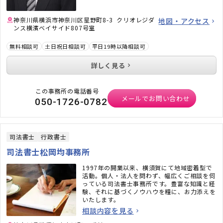
神奈川県横浜市神奈川区星野町8-3 クリオレジダ
地図・アクセス
ンス横濱ベイサイド807号室
無料相談可
土日祝日相談可
平日19時以降相談可
詳しく見る
この事務所の電話番号
メールでお問い合わせ
050-1726-0782
司法書士
行政書士
司法書士松岡均事務所
1997年の開業以来、横須賀にて地域密着型で
活動。個人・法人を問わず、幅広くご相談を伺
っている司法書士事務所です。豊富な知識と経
験、それに基づくノウハウを糧に、お力添えを
いたします。
相談内容を見る