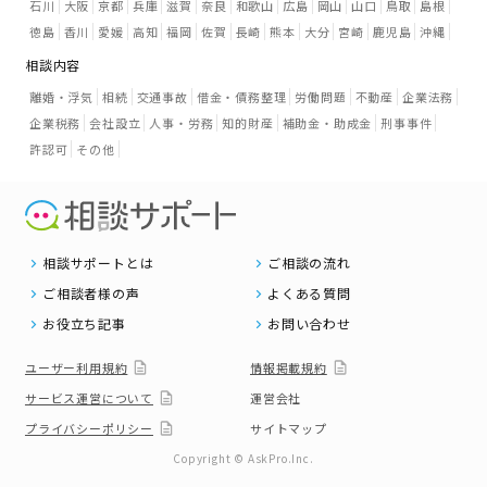
石川
大阪
京都
兵庫
滋賀
奈良
和歌山
広島
岡山
山口
鳥取
島根
徳島
香川
愛媛
高知
福岡
佐賀
長崎
熊本
大分
宮崎
鹿児島
沖縄
相談内容
離婚・浮気
相続
交通事故
借金・債務整理
労働問題
不動産
企業法務
企業税務
会社設立
人事・労務
知的財産
補助金・助成金
刑事事件
許認可
その他
相談サポートとは
ご相談の流れ
ご相談者様の声
よくある質問
お役立ち記事
お問い合わせ
ユーザー利用規約
情報掲載規約
サービス運営について
運営会社
プライバシーポリシー
サイトマップ
Copyright © AskPro.Inc.