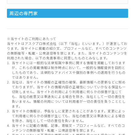
周辺の専門家
※当サイトのご利用にあたって
当サイトはアスクプロ株式会社（以下「当社」といいます。）が運営してお
ります。当サイトに掲載の紹介文、プロフィールなど、すべてのコンテンツ
の無断複写・転載・公衆送信等を禁じます。また、当サイトのコンテンツを
利用された場合、以下の免責事項に同意したものとみなします。
当サイトには一般的な法律知識や事例に関する情報を掲載しております
が、これらの掲載情報は制作時点において、一般的な情報提供を目的と
したものであり、法律的なアドバイスや個別の事例への適用を行うもの
ではありません。
当社は、当サイトの情報の正確性の確保、最新情報への更新などに努め
ておりますが、当サイトの情報内容の正確性についていかなる保証も一
切致しません。当サイトの利用により利用者に何らかの損害が生じて
も、当社の故意又は重過失による場合を除き、当社として一切の責任を
負いません。情報の利用については利用者が一切の責任を負うこととし
ます。
当サイトの情報は、予告なしに変更されることがあります。変更によっ
て利用者に何らかの損害が生じても、当社の故意又は重過失による場合
を除き、当社として一切の責任を負いません。
当サイトに記載の情報、記事、寄稿文・プロフィールなど、すべてのコ
ンテンツの無断複写・転載・公衆送信等を禁じます。
当サイトにおいて不適切な情報や誤った情報を見つけた場合には、お手