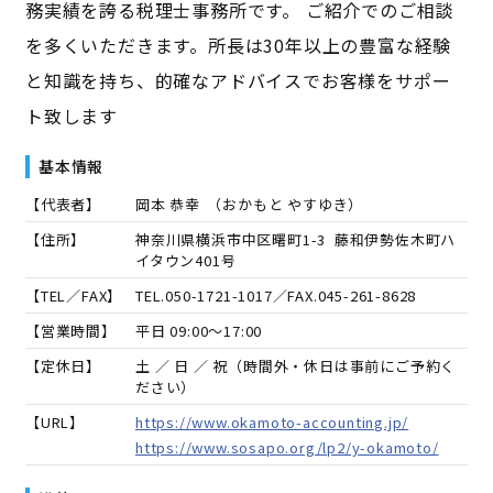
務実績を誇る税理士事務所です。 ご紹介でのご相談
を多くいただきます。所長は30年以上の豊富な経験
と知識を持ち、的確なアドバイスでお客様をサポー
ト致します
基本情報
【代表者】
岡本 恭幸
（
おかもと やすゆき
）
【住所】
神奈川県横浜市中区曙町1-3 藤和伊勢佐木町ハ
イタウン401号
【TEL／FAX】
TEL.
050-1721-1017
／FAX.
045-261-8628
【営業時間】
平日 09:00～17:00
【定休日】
土 ／ 日 ／ 祝（時間外・休日は事前にご予約く
ださい）
【URL】
https://www.okamoto-accounting.jp/
https://www.sosapo.org/lp2/y-okamoto/