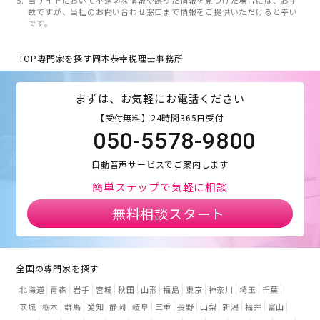
数ですが、当社のお問い合わせ窓口まで情報をご提供いただけると幸い
です。
TOP
専門家を探す
岡本恭幸税理士事務所
まずは、お気軽にお電話ください
【受付無料】24時間365日受付
050-5578-9800
自動音声サービスでご案内します
簡単ステップで気軽に相談
無料相談スタート
全国の専門家を探す
北海道
青森
岩手
宮城
秋田
山形
福島
東京
神奈川
埼玉
千葉
茨城
栃木
群馬
愛知
静岡
岐阜
三重
長野
山梨
新潟
福井
富山