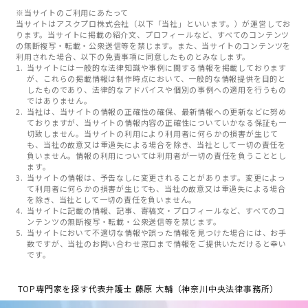
※当サイトのご利用にあたって
当サイトはアスクプロ株式会社（以下「当社」といいます。）が運営してお
ります。当サイトに掲載の紹介文、プロフィールなど、すべてのコンテンツ
の無断複写・転載・公衆送信等を禁じます。また、当サイトのコンテンツを
利用された場合、以下の免責事項に同意したものとみなします。
当サイトには一般的な法律知識や事例に関する情報を掲載しております
が、これらの掲載情報は制作時点において、一般的な情報提供を目的と
したものであり、法律的なアドバイスや個別の事例への適用を行うもの
ではありません。
当社は、当サイトの情報の正確性の確保、最新情報への更新などに努め
ておりますが、当サイトの情報内容の正確性についていかなる保証も一
切致しません。当サイトの利用により利用者に何らかの損害が生じて
も、当社の故意又は重過失による場合を除き、当社として一切の責任を
負いません。情報の利用については利用者が一切の責任を負うこととし
ます。
当サイトの情報は、予告なしに変更されることがあります。変更によっ
て利用者に何らかの損害が生じても、当社の故意又は重過失による場合
を除き、当社として一切の責任を負いません。
当サイトに記載の情報、記事、寄稿文・プロフィールなど、すべてのコ
ンテンツの無断複写・転載・公衆送信等を禁じます。
当サイトにおいて不適切な情報や誤った情報を見つけた場合には、お手
数ですが、当社のお問い合わせ窓口まで情報をご提供いただけると幸い
です。
TOP
専門家を探す
代表弁護士 藤原 大輔（神奈川中央法律事務所）