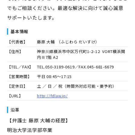
でもご相談ください。最適な解決に向けて誠心誠意
サポートいたします。
基本情報
【代表者】
藤原 大輔
（
ふじわら だいすけ
）
【住所】
神奈川県横浜市中区万代町1-2-12 VORT横浜関
内Ⅲ7階 A2
【TEL／FAX】
TEL.
050-3189-0619
／FAX.
045-681-6679
【営業時間】
平日 08:45～17:15
【定休日】
土 ／ 日 ／ 祝（時間外対応可能・要予約）
【URL】
http://fdlaw.jp/
沿革
【弁護士 藤原 大輔の経歴】
明治大学法学部卒業