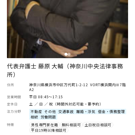
代表弁護士 藤原 大輔（神奈川中央法律事務
所）
神奈川県横浜市中区万代町1-2-12 VORT横浜関内Ⅲ7階
住所
A2
平日 08:45～17:15
営業時間
土 ／ 日 ／ 祝（時間外対応可能・要予約）
定休日
注力分野
不動産
その他
交通事故
離婚・浮気
借金・債務整理
相続
労働問題
特徴
男性専門家在籍
無料相談可
土日祝日相談可
平日19時以降相談可