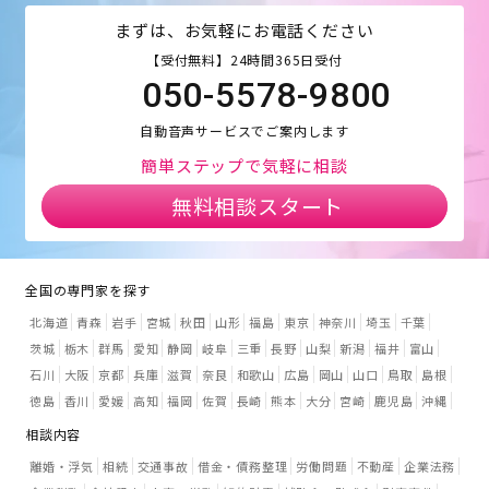
まずは、お気軽にお電話ください
【受付無料】24時間365日受付
050-5578-9800
自動音声サービスでご案内します
簡単ステップで気軽に相談
無料相談スタート
全国の専門家を探す
北海道
青森
岩手
宮城
秋田
山形
福島
東京
神奈川
埼玉
千葉
茨城
栃木
群馬
愛知
静岡
岐阜
三重
長野
山梨
新潟
福井
富山
石川
大阪
京都
兵庫
滋賀
奈良
和歌山
広島
岡山
山口
鳥取
島根
徳島
香川
愛媛
高知
福岡
佐賀
長崎
熊本
大分
宮崎
鹿児島
沖縄
相談内容
離婚・浮気
相続
交通事故
借金・債務整理
労働問題
不動産
企業法務