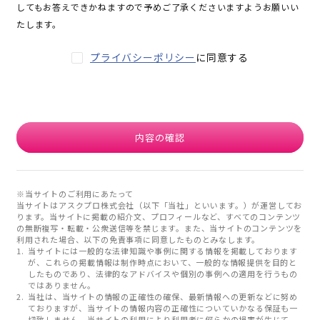
してもお答えできかねますので予めご了承くださいますようお願いい
たします。
プライバシーポリシー
に同意する
内容の確認
※当サイトのご利用にあたって
当サイトはアスクプロ株式会社（以下「当社」といいます。）が運営してお
ります。当サイトに掲載の紹介文、プロフィールなど、すべてのコンテンツ
の無断複写・転載・公衆送信等を禁じます。また、当サイトのコンテンツを
利用された場合、以下の免責事項に同意したものとみなします。
当サイトには一般的な法律知識や事例に関する情報を掲載しております
が、これらの掲載情報は制作時点において、一般的な情報提供を目的と
したものであり、法律的なアドバイスや個別の事例への適用を行うもの
ではありません。
当社は、当サイトの情報の正確性の確保、最新情報への更新などに努め
ておりますが、当サイトの情報内容の正確性についていかなる保証も一
切致しません。当サイトの利用により利用者に何らかの損害が生じて