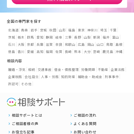
全国の専門家を探す
北海道
青森
岩手
宮城
秋田
山形
福島
東京
神奈川
埼玉
千葉
茨城
栃木
群馬
愛知
静岡
岐阜
三重
長野
山梨
新潟
福井
富山
石川
大阪
京都
兵庫
滋賀
奈良
和歌山
広島
岡山
山口
鳥取
島根
徳島
香川
愛媛
高知
福岡
佐賀
長崎
熊本
大分
宮崎
鹿児島
沖縄
相談内容
離婚・浮気
相続
交通事故
借金・債務整理
労働問題
不動産
企業法務
企業税務
会社設立
人事・労務
知的財産
補助金・助成金
刑事事件
許認可
その他
相談サポートとは
ご相談の流れ
ご相談者様の声
よくある質問
お役立ち記事
お問い合わせ