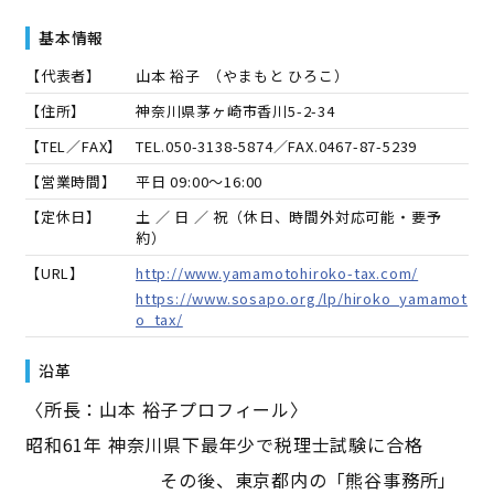
基本情報
【代表者】
山本 裕子
（
やまもと ひろこ
）
【住所】
神奈川県茅ヶ崎市香川5-2-34
【TEL／FAX】
TEL.
050-3138-5874
／FAX.
0467-87-5239
【営業時間】
平日 09:00～16:00
【定休日】
土 ／ 日 ／ 祝（休日、時間外対応可能・要予
約）
【URL】
http://www.yamamotohiroko-tax.com/
https://www.sosapo.org/lp/hiroko_yamamot
o_tax/
沿革
〈所長：山本 裕子プロフィール〉
昭和61年 神奈川県下最年少で税理士試験に合格
その後、東京都内の「熊谷事務所」