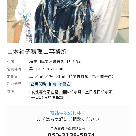
山本裕子税理士事務所
神奈川県茅ヶ崎市香川5-2-34
住所
平日 09:00～16:00
営業時間
土 ／ 日 ／ 祝（休日、時間外対応可能・要予約）
定休日
注力分野
企業税務
相続
不動産
特徴
女性専門家在籍
無料相談可
土日祝日相談可
平日19時以降相談可
電話相談受付中！
まずはお気軽にご相談ください
この事務所の電話番号
050-3138-5874