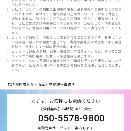
ではありません。
当社は、当サイトの情報の正確性の確保、最新情報への更新などに努め
ておりますが、当サイトの情報内容の正確性についていかなる保証も一
切致しません。当サイトの利用により利用者に何らかの損害が生じて
も、当社の故意又は重過失による場合を除き、当社として一切の責任を
負いません。情報の利用については利用者が一切の責任を負うこととし
ます。
当サイトの情報は、予告なしに変更されることがあります。変更によっ
て利用者に何らかの損害が生じても、当社の故意又は重過失による場合
を除き、当社として一切の責任を負いません。
当サイトに記載の情報、記事、寄稿文・プロフィールなど、すべてのコ
ンテンツの無断複写・転載・公衆送信等を禁じます。
当サイトにおいて不適切な情報や誤った情報を見つけた場合には、お手
数ですが、当社のお問い合わせ窓口まで情報をご提供いただけると幸い
です。
TOP
専門家を探す
山本裕子税理士事務所
まずは、お気軽にお電話ください
【受付無料】24時間365日受付
050-5578-9800
自動音声サービスでご案内します