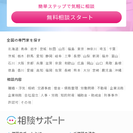
簡単ステップで気軽に相談
無料相談スタート
全国の専門家を探す
北海道
青森
岩手
宮城
秋田
山形
福島
東京
神奈川
埼玉
千葉
茨城
栃木
群馬
愛知
静岡
岐阜
三重
長野
山梨
新潟
福井
富山
石川
大阪
京都
兵庫
滋賀
奈良
和歌山
広島
岡山
山口
鳥取
島根
徳島
香川
愛媛
高知
福岡
佐賀
長崎
熊本
大分
宮崎
鹿児島
沖縄
相談内容
離婚・浮気
相続
交通事故
借金・債務整理
労働問題
不動産
企業法務
企業税務
会社設立
人事・労務
知的財産
補助金・助成金
刑事事件
許認可
その他