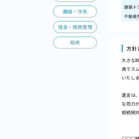
建築ト
離婚・浮気
不動産
借金・債務整理
相続
方針
大きな
満でス
いたし
遺言は
な効力
相続税
□□□