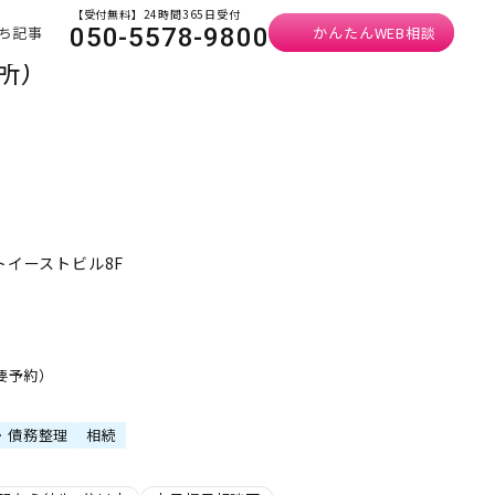
【受付無料】24時間365日受付
ち記事
かんたんWEB相談
050-5578-9800
所）
トイーストビル8F
・要予約）
・債務整理
相続