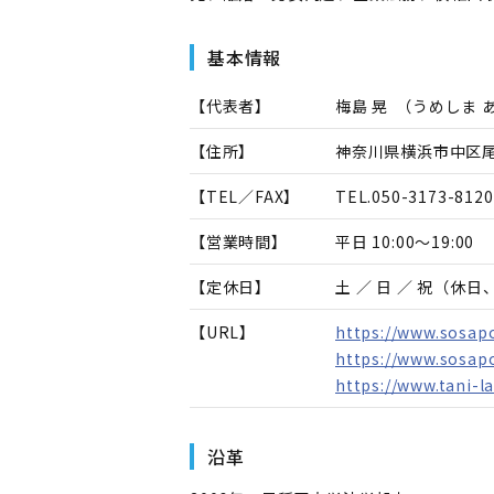
基本情報
【代表者】
梅島 晃
（
うめしま 
【住所】
神奈川県横浜市中区尾
【TEL／FAX】
TEL.
050-3173-8120
【営業時間】
平日 10:00～19:00
【定休日】
土 ／ 日 ／ 祝（休
【URL】
https://www.sosap
https://www.sosap
https://www.tani-l
沿革