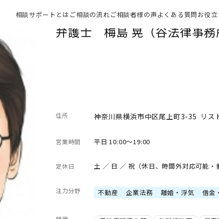
相談サポートとは
ご相談の流れ
ご相談者様の声
よくある質問
お役立
弁護士 梅島 晃（谷法律事務
住所
神奈川県横浜市中区尾上町3-35 リス
平日 10:00～19:00
営業時間
土 ／ 日 ／ 祝（休日、時間外対応可能
定休日
注力分野
不動産
企業法務
離婚・浮気
借金
特徴