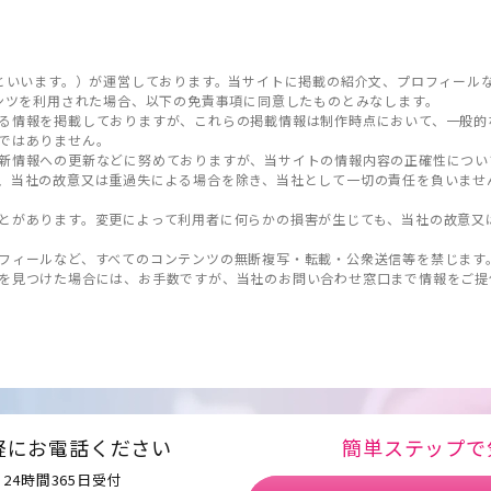
といいます。）が運営しております。当サイトに掲載の紹介文、プロフィール
ンツを利用された場合、以下の免責事項に同意したものとみなします。
る情報を掲載しておりますが、これらの掲載情報は制作時点において、一般的
ではありません。
新情報への更新などに努めておりますが、当サイトの情報内容の正確性につい
、当社の故意又は重過失による場合を除き、当社として一切の責任を負いませ
とがあります。変更によって利用者に何らかの損害が生じても、当社の故意又
フィールなど、すべてのコンテンツの無断複写・転載・公衆送信等を禁じます
を見つけた場合には、お手数ですが、当社のお問い合わせ窓口まで情報をご提
軽にお電話ください
簡単ステップで
24時間365日受付