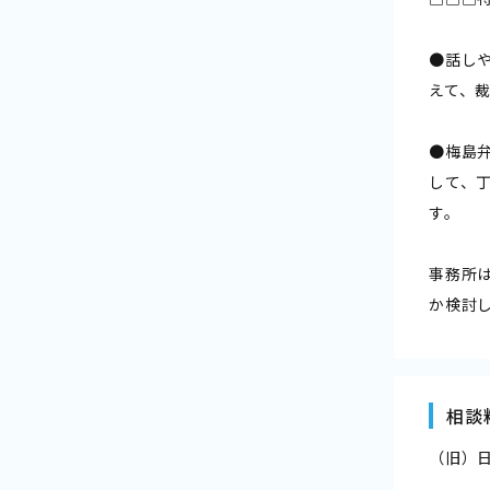
●話し
えて、
●梅島
して、
す。
事務所
か検討
相談
（旧）