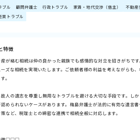
ラブル
顧問弁護士
行政トラブル
家賃・地代交渉（借主）
不動産
売買トラブル
と特徴
財産が絡む相続は仲の良かった親族でも感情的な対立を招きがちです
ムーズな相続を実現いたします。ご依頼者様の利益を考えながらも、
ます。
、故人の遺志を尊重し無用なトラブルを避ける大切な手段です。しか
が認められないケースがあります。梅島弁護士が法的に有効な遺言書
対策など、税理士との綿密な連携で相続全般に対応します。
特徴□□□