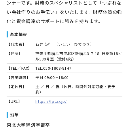
ンナーです。財務のスペシャリストとして「つぶれな
い会社作りのお手伝い」をいたします。財務体質の強
化と資金調達のサポートに強みを持ちます。
基本情報
【代表者】
石井 英行
（
いしい ひでゆき
）
【住所】
神奈川県横浜市港北区新横浜3-7-18 日総第18ビ
ル530号室（受付6階）
【TEL／FAX】
TEL.
050-1808-8147
【営業時間】
平日 09:00～18:00
【定休日】
土 ／ 日 ／ 祝（休日、時間外対応可能・要予
約）
【URL】
https://fptax.jp/
沿革
東北大学経済学部卒