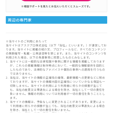
※相談サポートを見たとお伝えいただくとスムーズです。
周辺の専門家
※当サイトのご利用にあたって
当サイトはアスクプロ株式会社（以下「当社」といいます。）が運営してお
ります。当サイトに掲載の紹介文、プロフィールなど、すべてのコンテンツ
の無断複写・転載・公衆送信等を禁じます。また、当サイトのコンテンツを
利用された場合、以下の免責事項に同意したものとみなします。
当サイトには一般的な法律知識や事例に関する情報を掲載しております
が、これらの掲載情報は制作時点において、一般的な情報提供を目的と
したものであり、法律的なアドバイスや個別の事例への適用を行うもの
ではありません。
当社は、当サイトの情報の正確性の確保、最新情報への更新などに努め
ておりますが、当サイトの情報内容の正確性についていかなる保証も一
切致しません。当サイトの利用により利用者に何らかの損害が生じて
も、当社の故意又は重過失による場合を除き、当社として一切の責任を
負いません。情報の利用については利用者が一切の責任を負うこととし
ます。
当サイトの情報は、予告なしに変更されることがあります。変更によっ
て利用者に何らかの損害が生じても、当社の故意又は重過失による場合
を除き、当社として一切の責任を負いません。