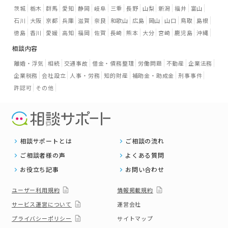
茨城
栃木
群馬
愛知
静岡
岐阜
三重
長野
山梨
新潟
福井
富山
石川
大阪
京都
兵庫
滋賀
奈良
和歌山
広島
岡山
山口
鳥取
島根
徳島
香川
愛媛
高知
福岡
佐賀
長崎
熊本
大分
宮崎
鹿児島
沖縄
相談内容
離婚・浮気
相続
交通事故
借金・債務整理
労働問題
不動産
企業法務
企業税務
会社設立
人事・労務
知的財産
補助金・助成金
刑事事件
許認可
その他
相談サポートとは
ご相談の流れ
ご相談者様の声
よくある質問
お役立ち記事
お問い合わせ
ユーザー利用規約
情報掲載規約
サービス運営について
運営会社
プライバシーポリシー
サイトマップ