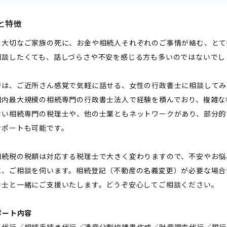
と特徴
、大切なご家族の死に、お金や相続人それぞれのご事情が絡む、とて
相談したくても、話しづらさや不安を感じる方も多いのではないでし
時は、ご近所さん感覚で気軽に話せる、女性の行政書士に相談してみ
国内最大規模の相続専門の行政書士法人で経験を積んでおり、複雑な
ない相続専門の税理士や、他の士業ともネットワークがあり、部分的
サポートも可能です。
相続税の税額は対応する税理士で大きく変わりますので、不安やお悩
に、ご相談を伺います。相続登記（不動産の名義変更）が必要な場合
書士と一緒にご支援いたします。どうぞ安心してご相談ください。
ポート内容――
集代行／相続手続き代行／遺産分割協議書作成／財産調査代行／銀行