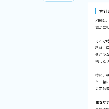
方針
相続は
誰かに
そんな
私は、
数が少
携した
特に、
と一緒
の司法
――主なサ
戸籍収