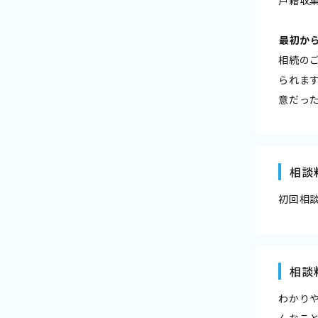
――最初
相続の
られま
意だっ
相談
初回相
相談
わかり
んなこ