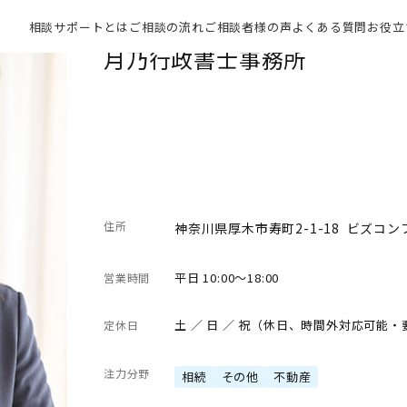
相談サポートとは
ご相談の流れ
ご相談者様の声
よくある質問
お役立
月乃行政書士事務所
住所
神奈川県厚木市寿町2-1-18 ビズコ
平日 10:00～18:00
営業時間
土 ／ 日 ／ 祝（休日、時間外対応可能
定休日
注力分野
相続
その他
不動産