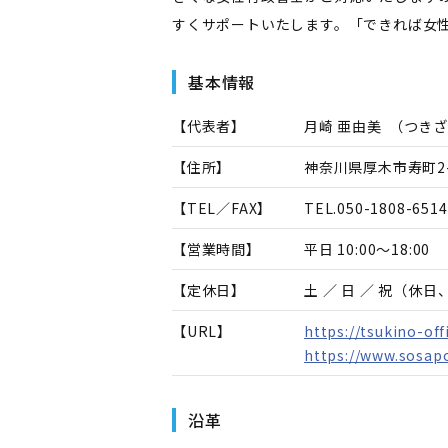
すくサポートいたします。「できれば女
基本情報
【代表者】
月崎 亜由美
（
つきざ
【住所】
神奈川県厚木市寿町2-
【TEL／FAX】
TEL.
050-1808-6514
【営業時間】
平日 10:00～18:00
【定休日】
土 ／ 日 ／ 祝（休
【URL】
https://tsukino-off
https://www.sosapo
沿革