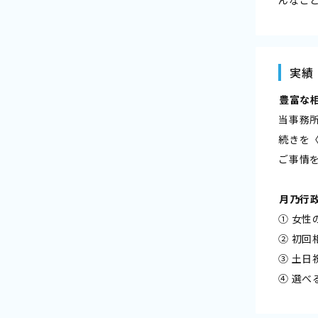
実績
――豊富
当事務
続きを
ご事情
――月乃
① 女
② 初
③ 土
④ 選