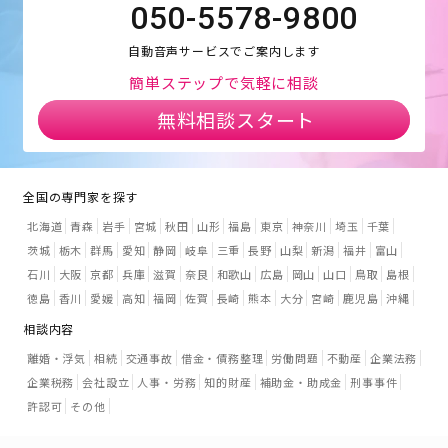
050-5578-9800
自動音声サービスでご案内します
簡単ステップで気軽に相談
無料相談スタート
全国の専門家を探す
北海道
青森
岩手
宮城
秋田
山形
福島
東京
神奈川
埼玉
千葉
茨城
栃木
群馬
愛知
静岡
岐阜
三重
長野
山梨
新潟
福井
富山
石川
大阪
京都
兵庫
滋賀
奈良
和歌山
広島
岡山
山口
鳥取
島根
徳島
香川
愛媛
高知
福岡
佐賀
長崎
熊本
大分
宮崎
鹿児島
沖縄
相談内容
離婚・浮気
相続
交通事故
借金・債務整理
労働問題
不動産
企業法務
企業税務
会社設立
人事・労務
知的財産
補助金・助成金
刑事事件
許認可
その他