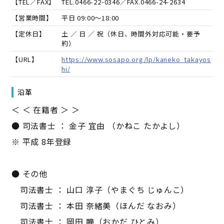
【TEL／FAX】
TEL.
0466-22-0346
／FAX.
0466-24-2634
【営業時間】
平日 09:00～18:00
【定休日】
土 ／ 日 ／ 祝（休日、時間外対応可能・要予
約）
【URL】
https://www.sosapo.org/lp/kaneko_takayos
hi/
沿革
＜ ＜ 在籍者 ＞ ＞
● 司法書士 ： 金子 宜由 （かねこ たかよし）
※ 平成 8年登録
● その他
司法書士 ： 山口 淳子（やまぐち じゅんこ）
司法書士 ： 本田 奈緒美（ほんだ なおみ）
司法書士 ： 岡田 瞳（おかだ ひとみ）