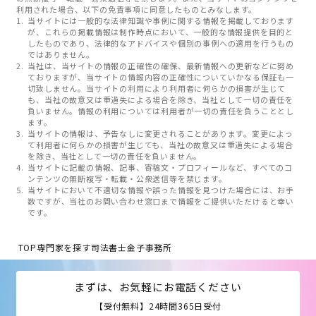
利用された場合、以下の免責事項に同意したものとみなします。
当サイトには一般的な法律知識や事例に関する情報を掲載しております
が、これらの掲載情報は制作時点において、一般的な情報提供を目的と
したものであり、法律的なアドバイスや個別の事例への適用を行うもの
ではありません。
当社は、当サイトの情報の正確性の確保、最新情報への更新などに努め
ておりますが、当サイトの情報内容の正確性についていかなる保証も一
切致しません。当サイトの利用により利用者に何らかの損害が生じて
も、当社の故意又は重過失による場合を除き、当社として一切の責任を
負いません。情報の利用については利用者が一切の責任を負うこととし
ます。
当サイトの情報は、予告なしに変更されることがあります。変更によっ
て利用者に何らかの損害が生じても、当社の故意又は重過失による場合
を除き、当社として一切の責任を負いません。
当サイトに記載の情報、記事、寄稿文・プロフィールなど、すべてのコ
ンテンツの無断複写・転載・公衆送信等を禁じます。
当サイトにおいて不適切な情報や誤った情報を見つけた場合には、お手
数ですが、当社のお問い合わせ窓口まで情報をご提供いただけると幸い
です。
TOP
専門家を探す
司法書士金子事務所
まずは、お気軽にお電話ください
【受付無料】24時間365日受付