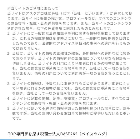
※当サイトのご利用にあたって
当サイトはアスクプロ株式会社（以下「当社」といいます。）が運営してお
ります。当サイトに掲載の紹介文、プロフィールなど、すべてのコンテンツ
の無断複写・転載・公衆送信等を禁じます。また、当サイトのコンテンツを
利用された場合、以下の免責事項に同意したものとみなします。
当サイトには一般的な法律知識や事例に関する情報を掲載しております
が、これらの掲載情報は制作時点において、一般的な情報提供を目的と
したものであり、法律的なアドバイスや個別の事例への適用を行うもの
ではありません。
当社は、当サイトの情報の正確性の確保、最新情報への更新などに努め
ておりますが、当サイトの情報内容の正確性についていかなる保証も一
切致しません。当サイトの利用により利用者に何らかの損害が生じて
も、当社の故意又は重過失による場合を除き、当社として一切の責任を
負いません。情報の利用については利用者が一切の責任を負うこととし
ます。
当サイトの情報は、予告なしに変更されることがあります。変更によっ
て利用者に何らかの損害が生じても、当社の故意又は重過失による場合
を除き、当社として一切の責任を負いません。
当サイトに記載の情報、記事、寄稿文・プロフィールなど、すべてのコ
ンテンツの無断複写・転載・公衆送信等を禁じます。
当サイトにおいて不適切な情報や誤った情報を見つけた場合には、お手
数ですが、当社のお問い合わせ窓口まで情報をご提供いただけると幸い
です。
TOP
専門家を探す
税理士法人BASE269（ベイスツムグ）