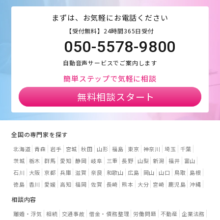
まずは、お気軽にお電話ください
【受付無料】24時間365日受付
050-5578-9800
自動音声サービスでご案内します
簡単ステップで気軽に相談
無料相談スタート
全国の専門家を探す
北海道
青森
岩手
宮城
秋田
山形
福島
東京
神奈川
埼玉
千葉
茨城
栃木
群馬
愛知
静岡
岐阜
三重
長野
山梨
新潟
福井
富山
石川
大阪
京都
兵庫
滋賀
奈良
和歌山
広島
岡山
山口
鳥取
島根
徳島
香川
愛媛
高知
福岡
佐賀
長崎
熊本
大分
宮崎
鹿児島
沖縄
相談内容
離婚・浮気
相続
交通事故
借金・債務整理
労働問題
不動産
企業法務