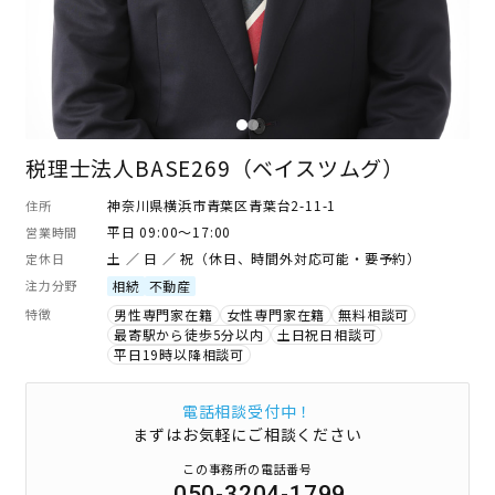
税理士法人BASE269（ベイスツムグ）
神奈川県横浜市青葉区青葉台2-11-1
住所
平日 09:00～17:00
営業時間
土 ／ 日 ／ 祝（休日、時間外対応可能・要予約）
定休日
注力分野
相続
不動産
特徴
男性専門家在籍
女性専門家在籍
無料相談可
最寄駅から徒歩5分以内
土日祝日相談可
平日19時以降相談可
電話相談受付中！
まずはお気軽にご相談ください
この事務所の電話番号
050-3204-1799