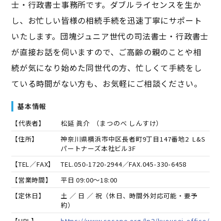
士・行政書士事務所です。ダブルライセンスを生か
し、お忙しい皆様の相続手続を迅速丁寧にサポート
いたします。団塊ジュニア世代の司法書士・行政書士
が直接お話を伺いますので、ご高齢の親のことや相
続が気になり始めた同世代の方、忙しくて手続をし
ている時間がない方も、お気軽にご相談ください。
基本情報
【代表者】
松延 眞介
（
まつのべ しんすけ
）
【住所】
神奈川県横浜市中区長者町9丁目147番地2 L&S
パートナーズ本社ビル3F
【TEL／FAX】
TEL.
050-1720-2944
／FAX.
045-330-6458
【営業時間】
平日 09:00～18:00
【定休日】
土 ／ 日 ／ 祝（休日、時間外対応可能・要予
約）
【URL】
https://www.sosapo.org/lp2/kyousei-office/