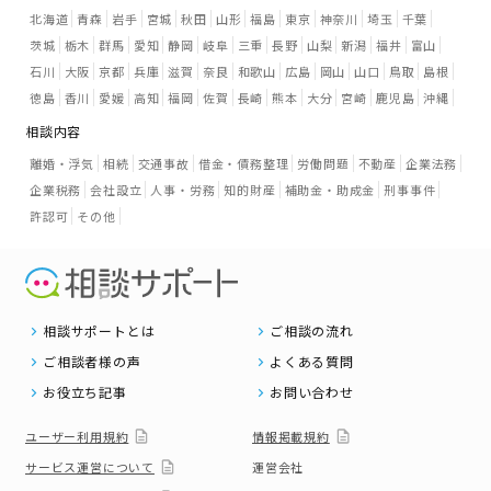
北海道
青森
岩手
宮城
秋田
山形
福島
東京
神奈川
埼玉
千葉
茨城
栃木
群馬
愛知
静岡
岐阜
三重
長野
山梨
新潟
福井
富山
石川
大阪
京都
兵庫
滋賀
奈良
和歌山
広島
岡山
山口
鳥取
島根
徳島
香川
愛媛
高知
福岡
佐賀
長崎
熊本
大分
宮崎
鹿児島
沖縄
相談内容
離婚・浮気
相続
交通事故
借金・債務整理
労働問題
不動産
企業法務
企業税務
会社設立
人事・労務
知的財産
補助金・助成金
刑事事件
許認可
その他
相談サポートとは
ご相談の流れ
ご相談者様の声
よくある質問
お役立ち記事
お問い合わせ
ユーザー利用規約
情報掲載規約
サービス運営について
運営会社