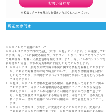
お問い合わせ
※相談サポートを見たとお伝えいただくとスムーズです。
周辺の専門家
※当サイトのご利用にあたって
当サイトはアスクプロ株式会社（以下「当社」といいます。）が運営してお
ります。当サイトに掲載の紹介文、プロフィールなど、すべてのコンテンツ
の無断複写・転載・公衆送信等を禁じます。また、当サイトのコンテンツを
利用された場合、以下の免責事項に同意したものとみなします。
当サイトには一般的な法律知識や事例に関する情報を掲載しております
が、これらの掲載情報は制作時点において、一般的な情報提供を目的と
したものであり、法律的なアドバイスや個別の事例への適用を行うもの
ではありません。
当社は、当サイトの情報の正確性の確保、最新情報への更新などに努め
ておりますが、当サイトの情報内容の正確性についていかなる保証も一
切致しません。当サイトの利用により利用者に何らかの損害が生じて
も、当社の故意又は重過失による場合を除き、当社として一切の責任を
負いません。情報の利用については利用者が一切の責任を負うこととし
ます。
当サイトの情報は、予告なしに変更されることがあります。変更によっ
て利用者に何らかの損害が生じても、当社の故意又は重過失による場合