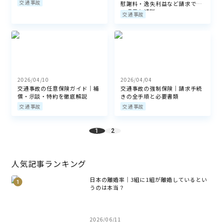
交通事故
慰謝料・逸失利益など請求でき
る項目を解説
交通事故
2026/04/10
2026/04/04
交通事故の任意保険ガイド｜補
交通事故の強制保険｜請求手続
償・示談・特約を徹底解説
きの全手順と必要書類
交通事故
交通事故
1
2
人気記事ランキング
日本の離婚率｜3組に1組が離婚しているとい
うのは本当？
2026/06/11