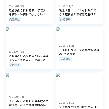
2026/04/29
2026/04/25
交通事故の物損賠償｜修理費・
後遺障害にはどんな種類があ
時価額・評価損で損しないため
る？症状別の等級認定基準と慰
の全知識
謝料相場
交通事故
交通事故
2026/04/21
【後悔しない】交通事故慰謝料
2026/04/22
の3つの基準
交通事故の逸失利益とは？基礎
交通事故
収入はどう決まる？計算式の根
拠を解説
交通事故
2026/04/18
【知らないと損】交通事故の休
2026/04/17
業損害｜収入や家事労働の補償
交通事故の損害賠償の内訳は？
は？