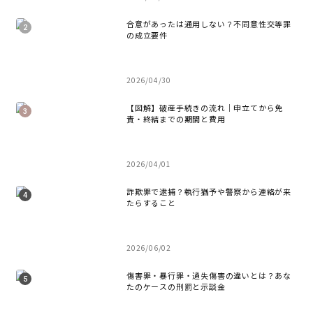
合意があったは通用しない？不同意性交等罪
の成立要件
2026/04/30
【図解】破産手続きの流れ｜申立てから免
責・終結までの期間と費用
2026/04/01
詐欺罪で逮捕？執行猶予や警察から連絡が来
たらすること
2026/06/02
傷害罪・暴行罪・過失傷害の違いとは？あな
たのケースの刑罰と示談金