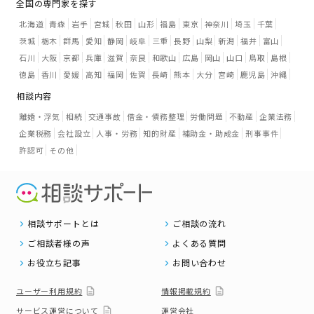
全国の専門家を探す
北海道
青森
岩手
宮城
秋田
山形
福島
東京
神奈川
埼玉
千葉
茨城
栃木
群馬
愛知
静岡
岐阜
三重
長野
山梨
新潟
福井
富山
石川
大阪
京都
兵庫
滋賀
奈良
和歌山
広島
岡山
山口
鳥取
島根
徳島
香川
愛媛
高知
福岡
佐賀
長崎
熊本
大分
宮崎
鹿児島
沖縄
相談内容
離婚・浮気
相続
交通事故
借金・債務整理
労働問題
不動産
企業法務
企業税務
会社設立
人事・労務
知的財産
補助金・助成金
刑事事件
許認可
その他
相談サポートとは
ご相談の流れ
ご相談者様の声
よくある質問
お役立ち記事
お問い合わせ
ユーザー利用規約
情報掲載規約
サービス運営について
運営会社