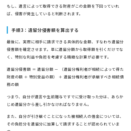
もし、遺言によって取得できる財産がこの金額を下回っていれ
ば、侵害が発生していると判断されます。
手順3：遺留分侵害額を算出する
最後に、実際に相手に請求できる具体的な金額、すなわち遺留分
侵害額を確定させます。単に遺留分額から取得額を引くだけでな
く、特別な利益や負担を考慮する精緻な計算が必要です。
遺留分侵害額 ＝ 遺留分額 － （遺留分権利者が相続によって得た
財産の額 ＋ 特別受益の額） ＋ 遺留分権利者が承継すべき相続債
務の額
つまり、自分が遺言や生前贈与ですでに受け取った分は、あらか
じめ遺留分から差し引かなければなりません。
また、自分が引き継ぐことになった被相続人の借金については、
その負担分を遺留分に加算して請求することが認められていま