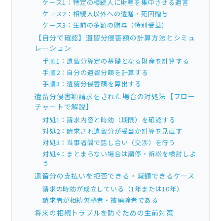
ケース1：特定の相続人に財産を集中させる遺言
ケース2：相続人以外への遺贈・死因贈与
ケース3：生前の多額の贈与（特別受益）
【自分で確認】遺留分侵害額の計算方法とシミュ
レーション
手順1：遺留分算定の基礎となる財産を計算する
手順2：自分の遺留分額を計算する
手順3：遺留分侵害額を算出する
遺留分侵害額請求をされた場合の対処法【フロー
チャートで解説】
対処1：請求内容と時効（期限）を確認する
対処2：請求され遺留分が妥当か計算を見直す
対処3：当事者間で話し合い（交渉）を行う
対処4：まとまらない場合は調停・訴訟を検討しよ
う
遺留分の支払いを拒否できる・減額できるケース
請求の時効が成立している（1年または10年）
請求者が相続欠格者・被廃除者である
将来の相続トラブルを防ぐための生前対策