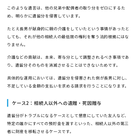
このような遺言は、他の兄弟や配偶者の取り分をゼロにするた
め、明らかに遺留分を侵害しています。
たとえ長男が献身的に親の介護をしていたという事情があったと
しても、それが他の相続人の最低限の権利を奪う法的根拠にはな
りません。
介護などの貢献は、本来、寄与分として調整されるべき事項であ
り、遺留分そのものを消滅させることはできないためです。
具体的な運用においては、遺留分を侵害された側が長男に対し、
不足している金額の支払いを求める請求を行うことになります。
ケース2：相続人以外への遺贈・死因贈与
遺留分がトラブルになるケースとして懇意にしていた友人など、
特定の誰かにすべての預貯金を渡すといった、相続人以外の第三
者に財産を移転させるケースです。