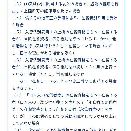
（３）(1)又は(2)に該当する以外の場合で、虚偽の書類を提
出して上陸許可の証印等を受けた場合
（４） 偽りその他不正の手段により、在留特別許可を受け
た場合
（５） 入管法別表第１の上欄の在留資格をもって在留する
者が、当該在留資格に係る活動を行っておらず、かつ、他
の活動を行い又は行おうとして在留している場合（ただ
し、正当な理由がある場合を除く）
（６） 入管法別表第１の上欄の在留資格をもって在留する
者が、当該在留資格に係る活動を継続して３か月以上行っ
ていない場合（ただし、当該活動を行わ
ないで在留していることにつき正当な理由がある場合
を除きます。）
（７） 「日本人の配偶者等」の在留資格をもって在留する
者（日本人の子及び特別養子を除）又は「永住者の配偶者
等」の在留資格をもって在留する者（永住者等の子を除
く）が、その配偶者としての活動を継続して６か月以上行
っていない場合
（８） 上陸の許可又は在留資格の変更許可等により、新た