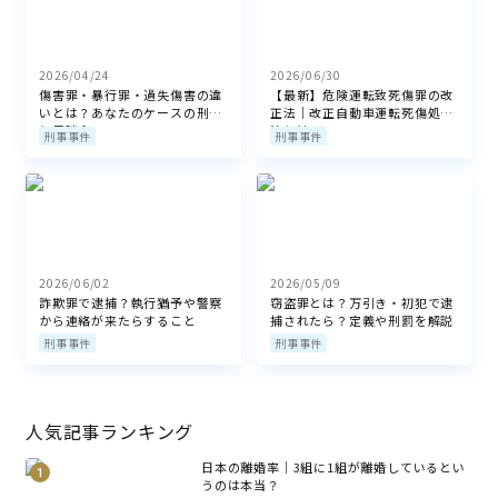
2026/04/24
2026/06/30
傷害罪・暴行罪・過失傷害の違
【最新】危険運転致死傷罪の改
いとは？あなたのケースの刑罰
正法｜改正自動車運転死傷処罰
と示談金
法とは？
刑事事件
刑事事件
2026/06/02
2026/05/09
詐欺罪で逮捕？執行猶予や警察
窃盗罪とは？万引き・初犯で逮
から連絡が来たらすること
捕されたら？定義や刑罰を解説
刑事事件
刑事事件
人気記事ランキング
日本の離婚率｜3組に1組が離婚しているとい
うのは本当？