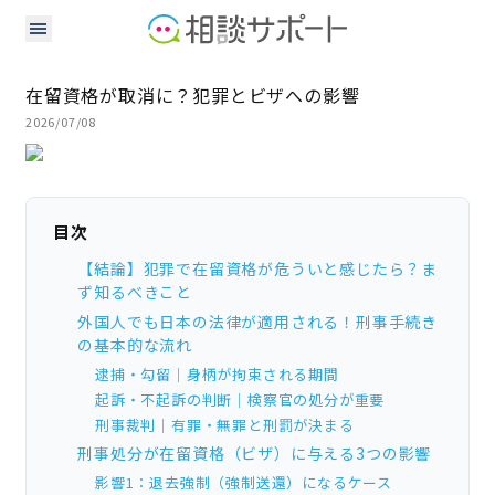
在留資格が取消に？犯罪とビザへの影響
2026/07/08
目次
【結論】犯罪で在留資格が危ういと感じたら？ま
ず知るべきこと
外国人でも日本の法律が適用される！刑事手続き
の基本的な流れ
逮捕・勾留｜身柄が拘束される期間
起訴・不起訴の判断｜検察官の処分が重要
刑事裁判｜有罪・無罪と刑罰が決まる
刑事処分が在留資格（ビザ）に与える3つの影響
影響1：退去強制（強制送還）になるケース