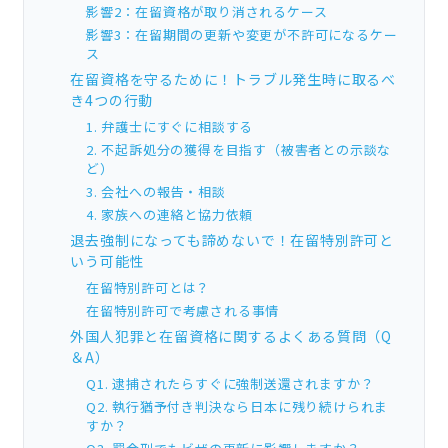
影響2：在留資格が取り消されるケース
影響3：在留期間の更新や変更が不許可になるケー
ス
在留資格を守るために！トラブル発生時に取るべ
き4つの行動
1. 弁護士にすぐに相談する
2. 不起訴処分の獲得を目指す（被害者との示談な
ど）
3. 会社への報告・相談
4. 家族への連絡と協力依頼
退去強制になっても諦めないで！在留特別許可と
いう可能性
在留特別許可とは？
在留特別許可で考慮される事情
外国人犯罪と在留資格に関するよくある質問（Q
＆A）
Q1. 逮捕されたらすぐに強制送還されますか？
Q2. 執行猶予付き判決なら日本に残り続けられま
すか？