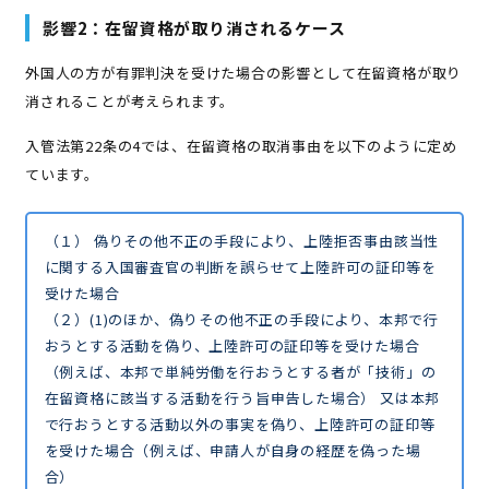
影響2：在留資格が取り消されるケース
外国人の方が有罪判決を受けた場合の影響として在留資格が取り
消されることが考えられます。
入管法第22条の4では、在留資格の取消事由を以下のように定め
ています。
（１） 偽りその他不正の手段により、上陸拒否事由該当性
に関する入国審査官の判断を誤らせて上陸許可の証印等を
受けた場合
（２）(1)のほか、偽りその他不正の手段により、本邦で行
おうとする活動を偽り、上陸許可の証印等を受けた場合
（例えば、本邦で単純労働を行おうとする者が「技術」の
在留資格に該当する活動を行う旨申告した場合） 又は本邦
で行おうとする活動以外の事実を偽り、上陸許可の証印等
を受けた場合（例えば、申請人が自身の経歴を偽った場
合）