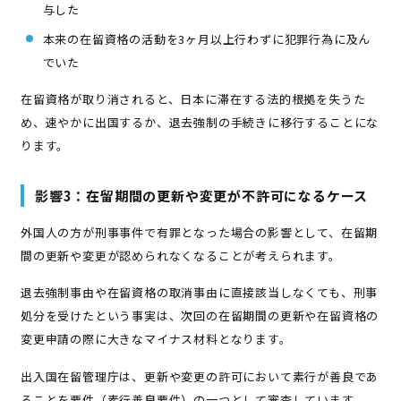
与した
本来の在留資格の活動を3ヶ月以上行わずに犯罪行為に及ん
でいた
在留資格が取り消されると、日本に滞在する法的根拠を失うた
め、速やかに出国するか、退去強制の手続きに移行することにな
ります。
影響3：在留期間の更新や変更が不許可になるケース
外国人の方が刑事事件で有罪となった場合の影響として、在留期
間の更新や変更が認められなくなることが考えられます。
退去強制事由や在留資格の取消事由に直接該当しなくても、刑事
処分を受けたという事実は、次回の在留期間の更新や在留資格の
変更申請の際に大きなマイナス材料となります。
出入国在留管理庁は、更新や変更の許可において素行が善良であ
ることを要件（素行善良要件）の一つとして審査しています。