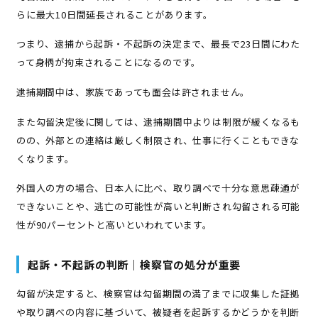
らに最大10日間延長されることがあります。
つまり、逮捕から起訴・不起訴の決定まで、最長で23日間にわた
って身柄が拘束されることになるのです。
逮捕期間中は、家族であっても面会は許されません。
また勾留決定後に関しては、逮捕期間中よりは制限が緩くなるも
のの、外部との連絡は厳しく制限され、仕事に行くこともできな
くなります。
外国人の方の場合、日本人に比べ、取り調べで十分な意思疎通が
できないことや、逃亡の可能性が高いと判断され勾留される可能
性が90パーセントと高いといわれています。
起訴・不起訴の判断｜検察官の処分が重要
勾留が決定すると、検察官は勾留期間の満了までに収集した証拠
や取り調べの内容に基づいて、被疑者を起訴するかどうかを判断