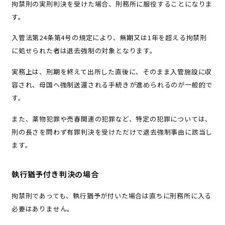
拘禁刑の実刑判決を受けた場合、刑務所に服役することになりま
す。
入管法第24条第4号の規定により、無期又は1年を超える拘禁刑
に処せられた者は退去強制の対象となります。
実務上は、刑期を終えて出所した直後に、そのまま入管施設に収
容され、母国へ強制送還される手続きが進められるのが一般的で
す。
また、薬物犯罪や売春関連の犯罪など、特定の犯罪については、
刑の長さを問わず有罪判決を受けただけで退去強制事由に該当し
ます。
執行猶予付き判決の場合
拘禁刑であっても、執行猶予が付いた場合は直ちに刑務所に入る
必要はありません。