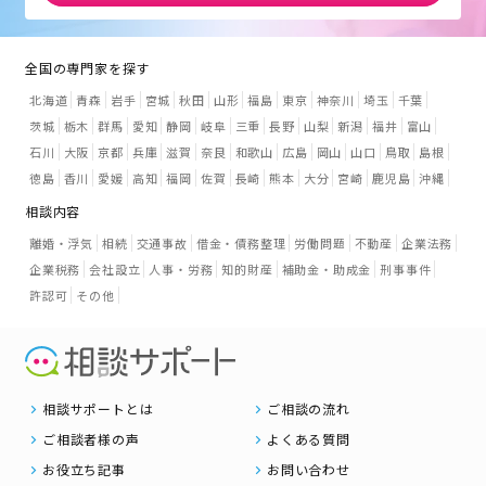
全国の専門家を探す
北海道
青森
岩手
宮城
秋田
山形
福島
東京
神奈川
埼玉
千葉
茨城
栃木
群馬
愛知
静岡
岐阜
三重
長野
山梨
新潟
福井
富山
石川
大阪
京都
兵庫
滋賀
奈良
和歌山
広島
岡山
山口
鳥取
島根
徳島
香川
愛媛
高知
福岡
佐賀
長崎
熊本
大分
宮崎
鹿児島
沖縄
相談内容
離婚・浮気
相続
交通事故
借金・債務整理
労働問題
不動産
企業法務
企業税務
会社設立
人事・労務
知的財産
補助金・助成金
刑事事件
許認可
その他
相談サポートとは
ご相談の流れ
ご相談者様の声
よくある質問
お役立ち記事
お問い合わせ