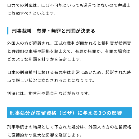
自力での対応は、ほぼ不可能といっても過言ではないので弁護士
に依頼すべきといえます。
刑事裁判｜有罪・無罪と刑罰が決まる
外国人の方が起訴され、正式な裁判が開かれると裁判官が検察官
と弁護側の主張や証拠を踏まえて、有罪か無罪か、有罪の場合は
どのような刑罰を科すかを決定します。
日本の刑事裁判における有罪率は非常に高いため、起訴された時
点で厳しい状況に立たされることになります。
判決には、拘禁刑や罰金刑などがあります。
刑事処分が在留資格（ビザ）に与える3つの影響
刑事手続きの結果として下された処分は、外国人の方の在留資格
に直接的かつ重大な影響を及ぼします。