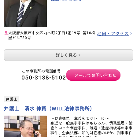
実際に「丁寧に話を聞いてくれて嬉しかった」
「とても話しやすくて良かった」といった感謝
の声も多数寄せられています。
また、弁護士自身がインターネットにも以前か
ら親しんでおり、比較的新しい類型の問題にも
積極的に対応している点も特徴です。
大阪府大阪市中央区内本町2丁目1番19号 第10松
地図・アクセス
屋ビル730号
法律問題でお困りの際は、一人で悩まずお気軽
にご相談ください。
詳しく見る
この事務所の電話番号
メールでお問い合わせ
050-3138-5102
弁護士
弁護士 清水 伸賢（WILL法律事務所）
～お客様第一主義をモットーに～
身近な一般民事事件はもちろん、債務整理・破
産といった倒産事件、離婚・遺産相続等の家事
事件、企業法務、知的財産権のほか、刑事事件