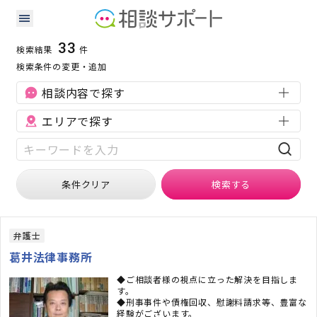
大阪府の刑事事件に強い専門家の検索結果
検索条件：
大阪府
刑事事件
33
検索結果
件
検索条件の変更・追加
相談内容で探す
エリアで探す
条件クリア
検索
する
弁護士
葛井法律事務所
◆ご相談者様の視点に立った解決を目指しま
す。
◆刑事事件や債権回収、慰謝料請求等、豊富な
経験がございます。