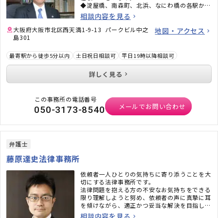
◆淀屋橋、南森町、北浜、なにわ橋の各駅から
アクセスしやすい場所にございます。
相談内容を見る
大阪府大阪市北区西天満1-9-13 パークビル中之
地図・アクセス
島301
最寄駅から徒歩5分以内
土日祝日相談可
平日19時以降相談可
詳しく見る
この事務所の電話番号
メールでお問い合わせ
050-3173-8540
弁護士
藤原達史法律事務所
依頼者一人ひとりの気持ちに寄り添うことを大
切にする法律事務所です。
法律問題を抱える方の不安なお気持ちをできる
限り理解しようと努め、依頼者の声に真摯に耳
を傾けながら、適正かつ妥当な解決を目指して
1件1件の事案に取り組んでいます。
相談内容を見る