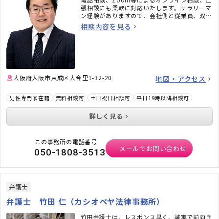
張相談にも柔軟に対応いたします。サラリーマ
ン経験がありますので、会社側と従業員、双方
の実情に配慮したアドバイスができるのも、大
相談内容を見る
きな特長の一つです。法的観点だけではなく、
市民感覚も備えたアドバイスを心がけていま
す。ぜひ、お気軽にご相談ください。
大阪府大阪市東成区大今里1-32-20
地図・アクセス
男性専門家在籍
無料相談可
土日祝日相談可
平日19時以降相談可
詳しく見る
この事務所の電話番号
メールでお問い合わせ
050-1808-3513
弁護士
弁護士 竹田 仁（カシオペヤ法律事務所）
竹田弁護士は、レスポンス早く、誠実で前向き