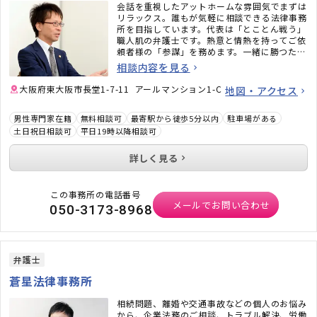
会話を重視したアットホームな雰囲気でまずは
リラックス。誰もが気軽に相談できる法律事務
所を目指しています。代表は「とことん戦う」
職人肌の弁護士です。熱意と情熱を持ってご依
頼者様の「参謀」を務めます。一緒に勝つため
の戦略を立てましょう。
相談内容を見る
大阪府東大阪市長堂1-7-11 アールマンション1-C
地図・アクセス
男性専門家在籍
無料相談可
最寄駅から徒歩5分以内
駐車場がある
土日祝日相談可
平日19時以降相談可
詳しく見る
この事務所の電話番号
メールでお問い合わせ
050-3173-8968
弁護士
蒼星法律事務所
相続問題、離婚や交通事故などの個人のお悩み
から、企業法務のご相談、トラブル解決、労働