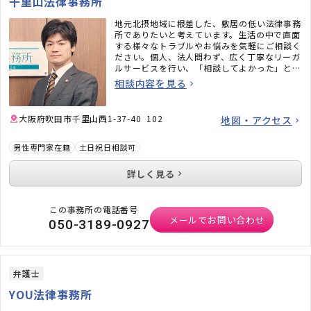
千里山法律事務所
地元北摂地域に根差した、敷居の低い法律事務
所でありたいと考えています。生活の中で直面
する様々なトラブルやお悩みを気軽にご相談く
ださい。個人、法人問わず、広く丁寧なリーガ
ルサービスを行い、「相談してよかった」と言
っていただけるよう、力を尽くします。
相談内容を見る
大阪府吹田市千里山西1-37-40 102
地図・アクセス
男性専門家在籍
土日祝日相談可
詳しく見る
この事務所の電話番号
メールでお問い合わせ
050-3189-0927
弁護士
YOU法律事務所