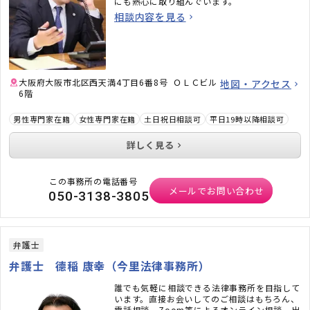
にも熱心に取り組んでいます。
相談内容を見る
大阪府大阪市北区西天満4丁目6番8号 ＯＬＣビル
地図・アクセス
6階
男性専門家在籍
女性専門家在籍
土日祝日相談可
平日19時以降相談可
詳しく見る
この事務所の電話番号
メールでお問い合わせ
050-3138-3805
弁護士
弁護士 德稲 康幸（今里法律事務所）
誰でも気軽に相談できる法律事務所を目指して
います。直接お会いしてのご相談はもちろん、
電話相談、Zoom等によるオンライン相談、出