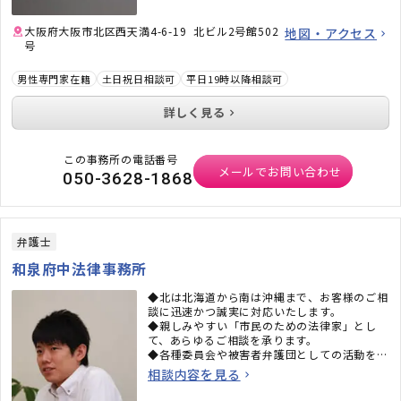
大阪府大阪市北区西天満4-6-19 北ビル2号館502
地図・アクセス
号
男性専門家在籍
土日祝日相談可
平日19時以降相談可
詳しく見る
この事務所の電話番号
メールでお問い合わせ
050-3628-1868
弁護士
和泉府中法律事務所
◆北は北海道から南は沖縄まで、お客様のご相
談に迅速かつ誠実に対応いたします。
◆親しみやすい「市民のための法律家」とし
て、あらゆるご相談を承ります。
◆各種委員会や被害者弁護団としての活動を通
じて幅広い問題に取り組んでいます。
相談内容を見る