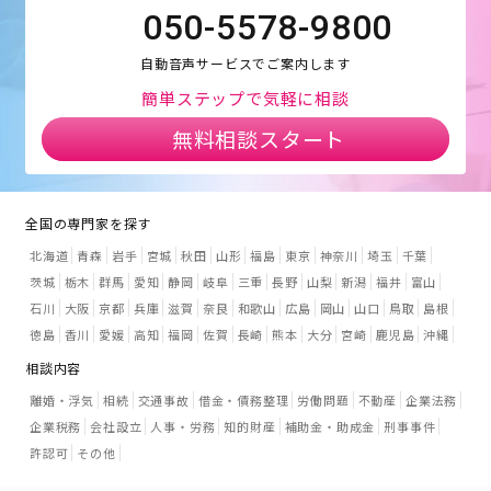
050-5578-9800
自動音声サービスでご案内します
簡単ステップで気軽に相談
無料相談スタート
全国の専門家を探す
北海道
青森
岩手
宮城
秋田
山形
福島
東京
神奈川
埼玉
千葉
茨城
栃木
群馬
愛知
静岡
岐阜
三重
長野
山梨
新潟
福井
富山
石川
大阪
京都
兵庫
滋賀
奈良
和歌山
広島
岡山
山口
鳥取
島根
徳島
香川
愛媛
高知
福岡
佐賀
長崎
熊本
大分
宮崎
鹿児島
沖縄
相談内容
離婚・浮気
相続
交通事故
借金・債務整理
労働問題
不動産
企業法務
企業税務
会社設立
人事・労務
知的財産
補助金・助成金
刑事事件
許認可
その他