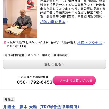
民事紛争をベースに債務整理、知的財産、建築
紛争を得意分野とする法律事務所です。行政書
士も在籍しておりますので、官公署に提出する
許認可等の申請書類の作成並びに提出手続代
理、遺言書等の権利義務、事実証明及び契約書
の作成、行政不服申立て手続代理等も行えま
相談内容を見る
す。
大阪府大阪市北区西天満6丁目7番4号 大阪弁護士
地図・アクセス
ビル5階511号
男性専門家在籍
オンライン相談可
無料相談可
詳しく見る
この事務所の電話番号
メールでお問い合わせ
050-1792-6453
弁護士
弁護士 藤木 大雅（TRY総合法律事務所）