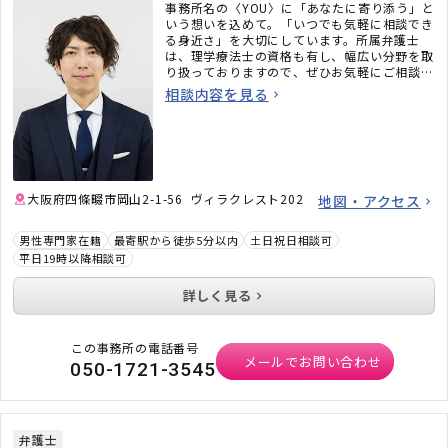
事務所名の〈YOU〉に「あなたに寄り添う」と
いう想いを込めて。「いつでも気軽に相談でき
る身近さ」を大切にしています。所属弁護士
は、理学療法士の資格も有し、幅広い分野を取
り扱っておりますので、ぜひお気軽にご相談く
ださい。
相談内容を見る
大阪府四條畷市岡山2-1-56 ヴィラクレスト202
地図・アクセス
男性専門家在籍
最寄駅から徒歩5分以内
土日祝日相談可
平日19時以降相談可
詳しく見る
この事務所の電話番号
メールでお問い合わせ
050-1721-3545
弁護士