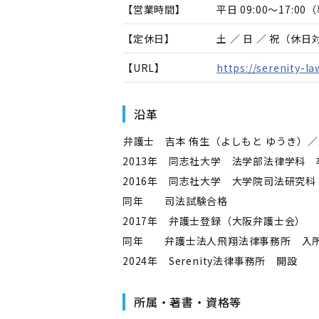
【営業時間】
平日 09:00～17:
【定休日】
土 ／ 日 ／ 祝（休
【URL】
https://serenity-law
沿革
――弁護士 吉本 侑生（よしもと ゆうき）／経
2013年 同志社大学 法学部法律学科 
2016年 同志社大学 大学院司法研究科
同年 司法試験合格
2017年 弁護士登録（大阪弁護士会）
同年 弁護士法人飛翔法律事務所 入
2024年 Serenity法律事務所 開設
所属・著書・資格等