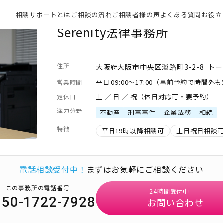
相談サポートとは
ご相談の流れ
ご相談者様の声
よくある質問
お役立
Serenity法律事務所
住所
大阪府大阪市中央区淡路町3-2-8 トー
平日 09:00～17:00（事前予約で時間外
営業時間
土 ／ 日 ／ 祝（休日対応可・要予約）
定休日
注力分野
不動産
刑事事件
企業法務
相続
特徴
平日19時以降相談可
土日祝日相談
電話相談受付中！
まずはお気軽にご相談ください
この事務所の電話番号
24時間受付中
050-1722-7928
お問い合わせ