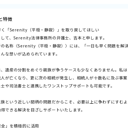
と特徴
も早く「Serenity（平穏・静寂）」を取り戻してほしい――
して、Serenity法律事務所の弁護士、吉本と申します。
の名称〈Serenity（平穏・静寂）〉には、「一日も早く問題を
そんな想いが込められています。
は、遺産の分割をめぐり親族が争うケースも少なくありません。私は
続人が亡くなり、更に次の相続が発生し、相続人が十数名に及ぶ事案
理士や司法書士と連携したワンストップサポートも可能です。
親族という近しい間柄の問題だからこそ、必要以上に争わずにすむよ
納得できる解決を目ざしサポートいたします。
事保全」を積極的に活用――