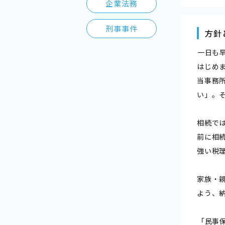
企業法務
刑事事件
方針
――一日
はじめま
当事務所
い」。
相続で
前に相
強い税
家族・
よう、
――「民