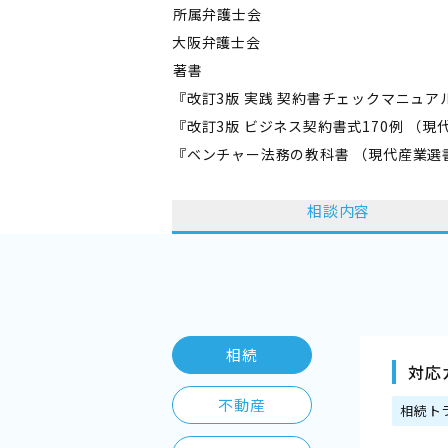
――所属弁護士会――
大阪弁護士会
――著書――
『改訂3版 実践 契約書チェックマニュ
『改訂3版 ビジネス契約書式170例 （
『ベンチャー法務の教科書 （現代産業選
相談内容
相続
対応
不動産
相続ト