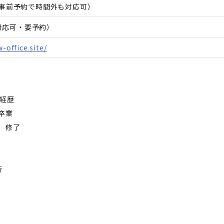
00（事前予約で時間外も対応可）
日対応可・要予約）
-office.site/
歴――
卒業
 修了
所