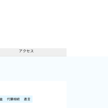
アクセス
査
代襲相続
遺言