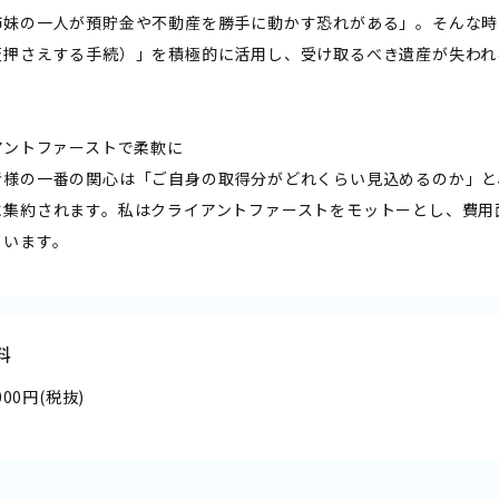
姉妹の一人が預貯金や不動産を勝手に動かす恐れがある」。そんな時
仮押さえする手続）」を積極的に活用し、受け取るべき遺産が失われ
イアントファーストで柔軟に――
者様の一番の関心は「ご自身の取得分がどれくらい見込めるのか」と
に集約されます。私はクライアントファーストをモットーとし、費用
ています。
料
,000円(税抜)