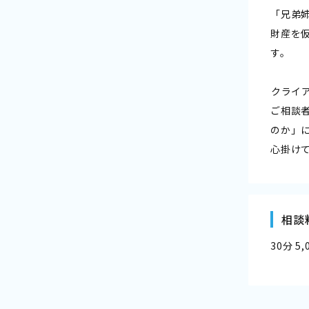
「兄弟
財産を
す。
――クラ
ご相談
のか」
心掛け
相談
30分 5