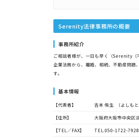
Serenity法律事務所
の概要
事務所紹介
ご相談者様が、一日も早く〈Serenit
企業法務から、離婚、相続、不動産問題
す。
基本情報
【代表者】
吉本 侑生
（
よしもと
【住所】
大阪府大阪市中央区淡路
【TEL／FAX】
TEL.
050-1722-7928