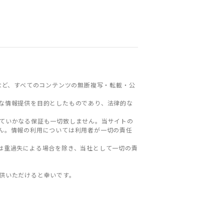
など、すべてのコンテンツの無断複写・転載・公
な情報提供を目的としたものであり、法律的な
ていかなる保証も一切致しません。当サイトの
ん。情報の利用については利用者が一切の責任
は重過失による場合を除き、当社として一切の責
。
供いただけると幸いです。