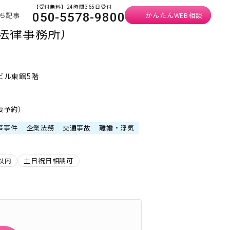
【受付無料】24時間365日受付
ち記事
かんたんWEB相談
050-5578-9800
法律事務所）
ビル東館5階
・要予約）
事事件
企業法務
交通事故
離婚・浮気
以内
土日祝日相談可