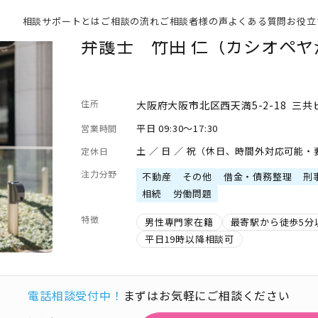
相談サポートとは
ご相談の流れ
ご相談者様の声
よくある質問
お役立
弁護士 竹田 仁（カシオペヤ
住所
大阪府大阪市北区西天満5-2-18 三共
平日 09:30～17:30
営業時間
土 ／ 日 ／ 祝（休日、時間外対応可能
定休日
注力分野
不動産
その他
借金・債務整理
刑
相続
労働問題
特徴
男性専門家在籍
最寄駅から徒歩5分
平日19時以降相談可
電話相談受付中！
まずはお気軽にご相談ください