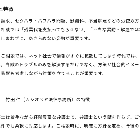
と特徴
の請求、セクハラ・パワハラ問題、慰謝料、不当解雇などの労使双方
ご相談では「残業代を支払ってもらえない」「不当な異動・解雇では
でしまわずに、あきらめない姿勢が重要です。
のご相談では、ネット社会で情報がすぐに拡散してしまう時代では、
す。当該のトラブルのみを解決するだけでなく、方策が社会的イメー
る影響も考慮しながら対策を立てることが重要です。
士 竹田 仁（カシオペヤ法律事務所）の特徴
護士は若手ながら経験豊富な弁護士で、弁護士という壁を作らず、ご
案件でも柔軟に対応します。ご相談時に、明確に方針を定め、今後の