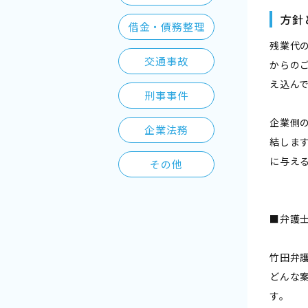
方針
借金・債務整理
残業代
交通事故
からの
え込ん
刑事事件
企業側
企業法務
結しま
に与え
その他
■弁護
竹田弁
どんな
す。