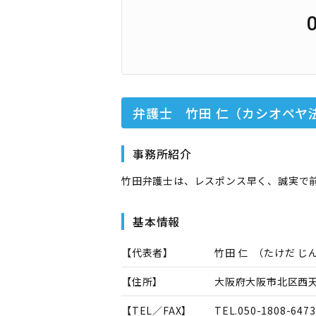
弁護士 竹田 仁（カシオペヤ
事務所紹介
竹田弁護士は、レスポンス早く、誠実で
基本情報
【代表者】
竹田 仁
（
たけだ じ
【住所】
大阪府大阪市北区西天満
【TEL／FAX】
TEL.
050-1808-6473