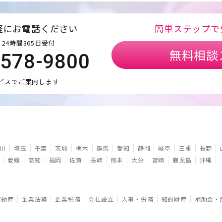
軽にお電話ください
簡単ステップで
24時間365日受付
無料相談
5578-9800
ビスでご案内します
川
埼玉
千葉
茨城
栃木
群馬
愛知
静岡
岐阜
三重
長野
愛媛
高知
福岡
佐賀
長崎
熊本
大分
宮崎
鹿児島
沖縄
不動産
企業法務
企業税務
会社設立
人事・労務
知的財産
補助金・