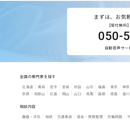
まずは、お気
【受付無料】
050-
自動音声サー
全国の専門家を探す
北海道
青森
岩手
宮城
秋田
山形
福島
東京
神奈
奈良
和歌山
広島
岡山
山口
鳥取
島根
徳島
香川
相談内容
離婚・浮気
相続
交通事故
借金・債務整理
労働問題