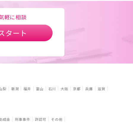
気軽に相談
スタート
山梨
新潟
福井
富山
石川
大阪
京都
兵庫
滋賀
助成金
刑事事件
許認可
その他