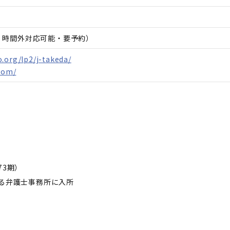
日、時間外対応可能・要予約）
.org/lp2/j-takeda/
.com/
73期）
る弁護士事務所に入所