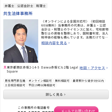
弁護士
公認会計士
税理士
共生法律事務所
〈オンラインによる全国対応可〉〈初回相談
60分無料〉当事務所の代表は、弁護士・公認
会計士・税理士のライセンスに加え、宅地建物
取引士の資格を取得しおり、国税審判官、法人
税申告の経験も積んでいます。法務だけでな
く、税務のことまで考えた包括的なサポートを
相談内容を見る
ご提供いたします。不動産・相続でお困りの
方、顧問弁護士×顧問税理士をお探しの方はお
気軽にご相談ください。
東京都港区赤坂2-14-5 Daiwa赤坂ビル2階 Legal
地図・アクセス
Square
男性専門家在籍
オンライン相談可
無料相談可
最寄駅から徒歩5分以内
土日祝日相談可
平日19時以降相談可
詳しく見る
この事務所の電話番号
メールでお問い合わせ