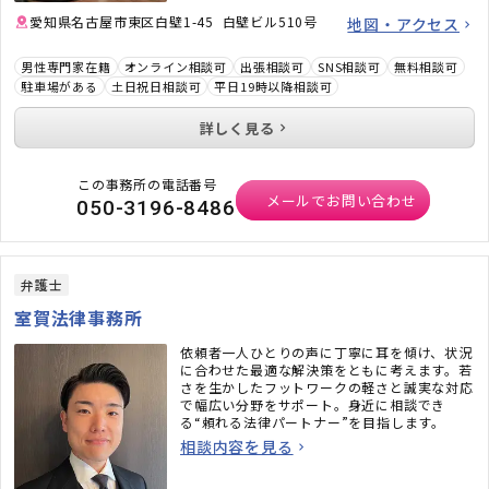
愛知県名古屋市東区白壁1-45 白壁ビル510号
地図・アクセス
男性専門家在籍
オンライン相談可
出張相談可
SNS相談可
無料相談可
駐車場がある
土日祝日相談可
平日19時以降相談可
詳しく見る
この事務所の電話番号
メールでお問い合わせ
050-3196-8486
弁護士
室賀法律事務所
依頼者一人ひとりの声に丁寧に耳を傾け、状況
に合わせた最適な解決策をともに考えます。若
さを生かしたフットワークの軽さと誠実な対応
で幅広い分野をサポート。身近に相談でき
る“頼れる法律パートナー”を目指します。
相談内容を見る