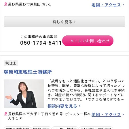
長野県長野市東和田788-1
地図・アクセス
詳しく見る
この事務所の電話番号
メールでお問い合わせ
050-1794-6411
税理士
塚原和恵税理士事務所
「故郷をもっと活性化させたい」という想いで
長野県に開業。豊富な経験によって培ったノウ
ハウを活かしながら、会社設立や法人化の手続
き、財産相続や相続税に関するサポートなどに
全力を注いでいます。「できうる限り何でも相
談にのる」姿勢で邁進してゆきますので、ぜひ
相談内容を見る
一度、お気軽にご相談ください。
長野県松本市大手１丁目９番６号 ポレスター松本
地図・アクセス
大手１Ｆ