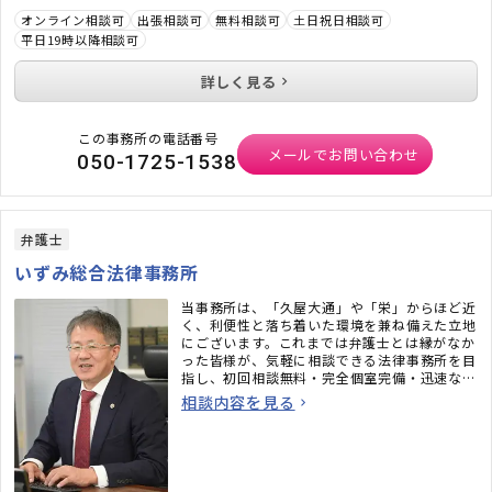
オンライン相談可
出張相談可
無料相談可
土日祝日相談可
平日19時以降相談可
詳しく見る
この事務所の電話番号
メールでお問い合わせ
050-1725-1538
弁護士
いずみ総合法律事務所
当事務所は、「久屋大通」や「栄」からほど近
く、利便性と落ち着いた環境を兼ね備えた立地
にございます。これまでは弁護士とは縁がなか
った皆様が、気軽に相談できる法律事務所を目
指し、初回相談無料・完全個室完備・迅速なメ
ール対応など、相談しやすい環境も整えていま
相談内容を見る
す。「弁護士に相談するべきかわからない」と
いう段階でも構いません。ぜひお気軽にご相談
ください。