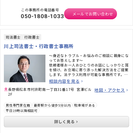
この事務所の電話番号
メールでお問い合わせ
050-1808-1033
司法書士
行政書士
川上司法書士・行政書士事務所
〜身近なトラブル・お悩みのご相談に親身にな
ってお答えします〜
依頼者様お一人おひとりのお話にしっかりと耳
を傾け、お立場に寄り添った解決方法をご提案
します。法テラス利用が可能な事務所です。※
条件あり
相談内容を見る
長野県松本市村井町南一丁目31番17号 宮澤ビル
地図・アクセス
2F
男性専門家在籍
最寄駅から徒歩5分以内
駐車場がある
平日19時以降相談可
詳しく見る