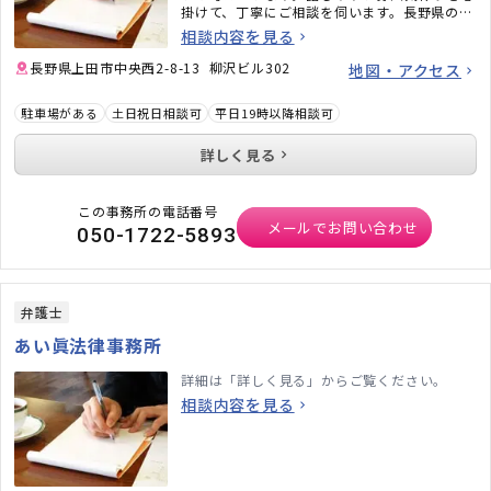
掛けて、丁寧にご相談を伺います。長野県の県
花「りんどう」の花言葉のように、誠実にご対
相談内容を見る
応いたしますので、ぜひお気軽にご相談くださ
い。
長野県上田市中央西2-8-13 柳沢ビル302
地図・アクセス
駐車場がある
土日祝日相談可
平日19時以降相談可
詳しく見る
この事務所の電話番号
メールでお問い合わせ
050-1722-5893
弁護士
あい眞法律事務所
詳細は「詳しく見る」からご覧ください。
相談内容を見る