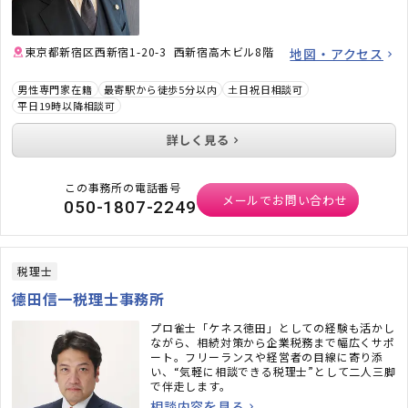
東京都新宿区西新宿1-20-3 西新宿高木ビル8階
地図・アクセス
男性専門家在籍
最寄駅から徒歩5分以内
土日祝日相談可
平日19時以降相談可
詳しく見る
この事務所の電話番号
メールでお問い合わせ
050-1807-2249
税理士
德田信一税理士事務所
プロ雀士「ケネス徳田」としての経験も活かし
ながら、相続対策から企業税務まで幅広くサポ
ート。フリーランスや経営者の目線に寄り添
い、“気軽に相談できる税理士”として二人三脚
で伴走します。
相談内容を見る