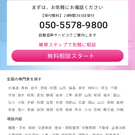
まずは、お気軽にお電話ください
【受付無料】24時間365日受付
050-5578-9800
自動音声サービスでご案内します
簡単ステップで気軽に相談
無料相談スタート
全国の専門家を探す
北海道
青森
岩手
宮城
秋田
山形
福島
東京
神奈川
埼玉
千葉
茨城
栃木
群馬
愛知
静岡
岐阜
三重
長野
山梨
新潟
福井
富山
石川
大阪
京都
兵庫
滋賀
奈良
和歌山
広島
岡山
山口
鳥取
島根
徳島
香川
愛媛
高知
福岡
佐賀
長崎
熊本
大分
宮崎
鹿児島
沖縄
相談内容
離婚・浮気
相続
交通事故
借金・債務整理
労働問題
不動産
企業法務
企業税務
会社設立
人事・労務
知的財産
補助金・助成金
刑事事件