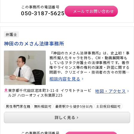
この事務所の電話番号
メールでお問い合わせ
050-3187-5625
弁護士
神田のカメさん法律事務所
『神田のカメさん法律事務所』は、史上初！事
務所擬人化キャラを持ち、CM・動画展開等も
しているヲタク弁護士の法律事務所です。著作
権やライセンス等の権利の譲渡・許諾に関する
問題や、クリエイター・技術者の方々の労務問
題にも力を入れています。また、相続問題、遺
相談内容を見る
言書作成、戦略的離婚サービスなどもご好評い
ただいています。
東京都千代田区岩本町3-11-8 イワモトチョービ
地図・アクセス
ル2F ハローオフィス秋葉原225
男性専門家在籍
無料相談可
最寄駅から徒歩5分以内
土日祝日相談可
詳しく見る
この事務所の電話番号