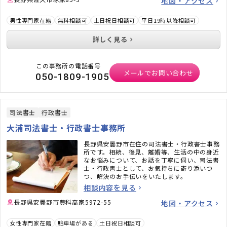
地図・アクセス
男性専門家在籍
無料相談可
土日祝日相談可
平日19時以降相談可
詳しく見る
この事務所の電話番号
メールでお問い合わせ
050-1809-1905
司法書士
行政書士
大浦司法書士・行政書士事務所
長野県安曇野市在住の司法書士・行政書士事務
所です。相続、後見、離婚等、生活の中の身近
なお悩みについて、お話を丁寧に伺い、司法書
士・行政書士として、お気持ちに寄り添いつ
つ、解決のお手伝いをいたします。
相談内容を見る
長野県安曇野市豊科高家5972-55
地図・アクセス
女性専門家在籍
駐車場がある
土日祝日相談可