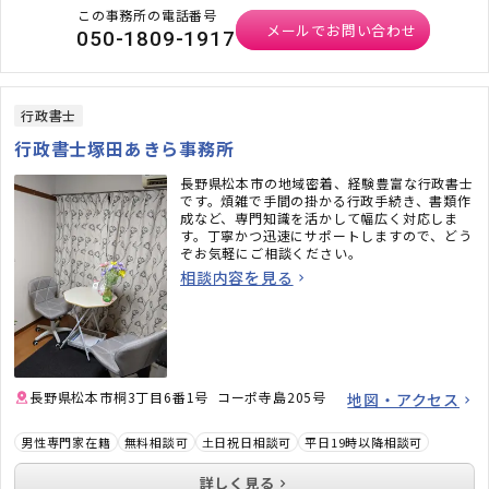
この事務所の電話番号
メールでお問い合わせ
050-1809-1917
行政書士
行政書士塚田あきら事務所
長野県松本市の地域密着、経験豊富な行政書士
です。煩雑で手間の掛かる行政手続き、書類作
成など、専門知識を活かして幅広く対応しま
す。丁寧かつ迅速にサポートしますので、どう
ぞお気軽にご相談ください。
相談内容を見る
長野県松本市桐3丁目6番1号 コーポ寺島205号
地図・アクセス
男性専門家在籍
無料相談可
土日祝日相談可
平日19時以降相談可
詳しく見る