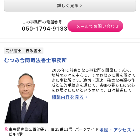
詳しく見る
この事務所の電話番号
メールでお問い合わせ
050-1794-9133
司法書士
行政書士
むつみ合同司法書士事務所
2005年に前身となる事務所を開設して以来、
地域の方々を中心に、そのお悩みに耳を傾けて
きた事務所です。適切・迅速・確実な書類の作
成と法的手続きを通じて、皆様の暮らしに安心
をお届けしたいという思いで、日々精進してお
ります 。
相談内容を見る
東京都豊島区西池袋3丁目25番11号 パークサイド
地図・アクセス
ビル4階