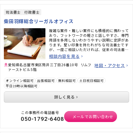
司法書士
行政書士
柴田羽輝総合リーガルオフィス
複雑な案件・難しい案件にも積極的に携わって
おり、フットワークの軽さと話しやすさ、専門
用語を多用しないわかりやすい説明に定評があ
ります。堅い印象を持たれがちな司法書士です
が、一度ご相談いただければ、従来の司法書士
のイメージがガラッと変わるかと思います。ど
相談内容を見る
うぞお気軽にご相談ください。
愛知県名古屋市東区筒井三丁目26番10号 リムフ
地図・アクセス
ァーストビル5階
オンライン相談可
出張相談可
無料相談可
土日祝日相談可
平日19時以降相談可
詳しく見る
この事務所の電話番号
メールでお問い合わせ
050-1792-6408