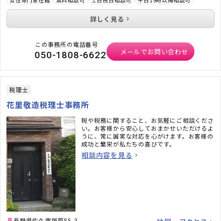
女性専門家在籍
無料相談可
土日祝日相談可
平日19時以降相談可
詳しく見る
この事務所の電話番号
メールでお問い合わせ
050-1808-6622
税理士
花里敬造税理士事務所
税や税務に関すること、お気軽にご相談くださ
い。お客様から安心しておまかせいただけるよ
うに、常に誠実な対応を心がけます。お客様の
成功と繁栄が私たちの喜びです。
相談内容を見る
長野県佐久市塚原85-3