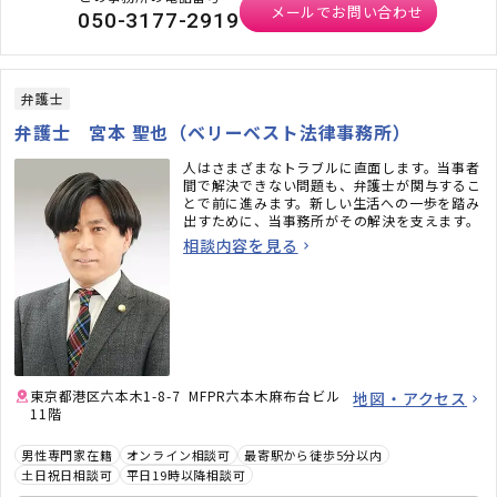
メールでお問い合わせ
050-3177-2919
弁護士
弁護士 宮本 聖也（ベリーベスト法律事務所）
人はさまざまなトラブルに直面します。当事者
間で解決できない問題も、弁護士が関与するこ
とで前に進みます。新しい生活への一歩を踏み
出すために、当事務所がその解決を支えます。
相談内容を見る
東京都港区六本木1-8-7 MFPR六本木麻布台ビル
地図・アクセス
11階
男性専門家在籍
オンライン相談可
最寄駅から徒歩5分以内
土日祝日相談可
平日19時以降相談可