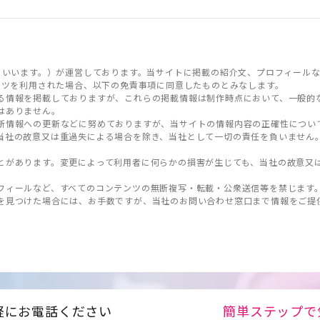
といいます。）が運営しております。当サイトに掲載の紹介文、プロフィールな
ンツを利用された場合、以下の免責事項に同意したものとみなします。
る情報を掲載しておりますが、これらの掲載情報は制作時点において、一般的
はありません。
新情報への更新などに努めておりますが、当サイトの情報内容の正確性につい
当社の故意又は重過失による場合を除き、当社として一切の責任を負いません
とがあります。変更によって利用者に何らかの損害が生じても、当社の故意又
フィールなど、すべてのコンテンツの無断複写・転載・公衆送信等を禁じます
を見つけた場合には、お手数ですが、当社のお問い合わせ窓口まで情報をご提
軽にお電話ください
簡単ステップで