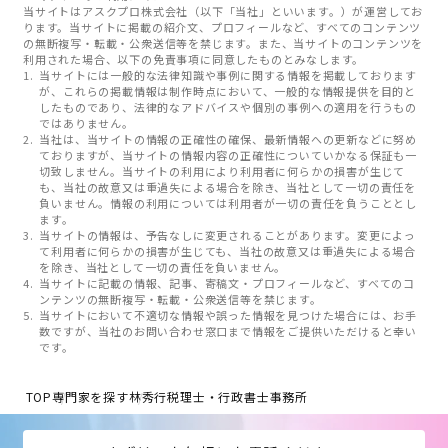
当サイトはアスクプロ株式会社（以下「当社」といいます。）が運営してお
ります。当サイトに掲載の紹介文、プロフィールなど、すべてのコンテンツ
の無断複写・転載・公衆送信等を禁じます。また、当サイトのコンテンツを
利用された場合、以下の免責事項に同意したものとみなします。
当サイトには一般的な法律知識や事例に関する情報を掲載しております
が、これらの掲載情報は制作時点において、一般的な情報提供を目的と
したものであり、法律的なアドバイスや個別の事例への適用を行うもの
ではありません。
当社は、当サイトの情報の正確性の確保、最新情報への更新などに努め
ておりますが、当サイトの情報内容の正確性についていかなる保証も一
切致しません。当サイトの利用により利用者に何らかの損害が生じて
も、当社の故意又は重過失による場合を除き、当社として一切の責任を
負いません。情報の利用については利用者が一切の責任を負うこととし
ます。
当サイトの情報は、予告なしに変更されることがあります。変更によっ
て利用者に何らかの損害が生じても、当社の故意又は重過失による場合
を除き、当社として一切の責任を負いません。
当サイトに記載の情報、記事、寄稿文・プロフィールなど、すべてのコ
ンテンツの無断複写・転載・公衆送信等を禁じます。
当サイトにおいて不適切な情報や誤った情報を見つけた場合には、お手
数ですが、当社のお問い合わせ窓口まで情報をご提供いただけると幸い
です。
TOP
専門家を探す
林秀行税理士・行政書士事務所