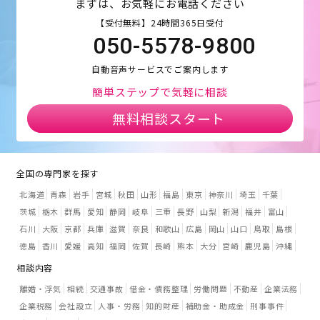
まずは、お気軽にお電話ください
【受付無料】24時間365日受付
050-5578-9800
自動音声サービスでご案内します
簡単ステップで気軽に相談
無料相談スタート
全国の専門家を探す
北海道
青森
岩手
宮城
秋田
山形
福島
東京
神奈川
埼玉
千葉
茨城
栃木
群馬
愛知
静岡
岐阜
三重
長野
山梨
新潟
福井
富山
石川
大阪
京都
兵庫
滋賀
奈良
和歌山
広島
岡山
山口
鳥取
島根
徳島
香川
愛媛
高知
福岡
佐賀
長崎
熊本
大分
宮崎
鹿児島
沖縄
相談内容
離婚・浮気
相続
交通事故
借金・債務整理
労働問題
不動産
企業法務
企業税務
会社設立
人事・労務
知的財産
補助金・助成金
刑事事件