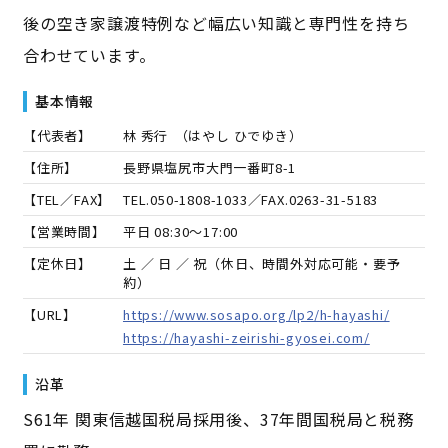
後の空き家譲渡特例など幅広い知識と専門性を持ち
合わせています。
基本情報
【代表者】
林 秀行
（
はやし ひでゆき
）
【住所】
長野県塩尻市大門一番町8-1
【TEL／FAX】
TEL.
050-1808-1033
／FAX.
0263-31-5183
【営業時間】
平日 08:30～17:00
【定休日】
土 ／ 日 ／ 祝（休日、時間外対応可能・要予
約）
【URL】
https://www.sosapo.org/lp2/h-hayashi/
https://hayashi-zeirishi-gyosei.com/
沿革
S61年 関東信越国税局採用後、37年間国税局と税務