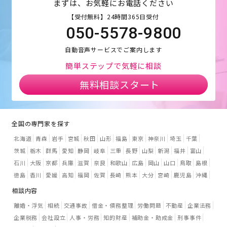
まずは、お気軽にお電話ください
【受付無料】24時間365日受付
050-5578-9800
自動音声サービスでご案内します
簡単ステップで気軽に相談
無料相談スタート
全国の専門家を探す
北海道
青森
岩手
宮城
秋田
山形
福島
東京
神奈川
埼玉
千葉
茨城
栃木
群馬
愛知
静岡
岐阜
三重
長野
山梨
新潟
福井
富山
石川
大阪
京都
兵庫
滋賀
奈良
和歌山
広島
岡山
山口
鳥取
島根
徳島
香川
愛媛
高知
福岡
佐賀
長崎
熊本
大分
宮崎
鹿児島
沖縄
相談内容
離婚・浮気
相続
交通事故
借金・債務整理
労働問題
不動産
企業法務
企業税務
会社設立
人事・労務
知的財産
補助金・助成金
刑事事件