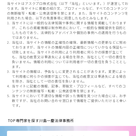
当サイトはアスクプロ株式会社（以下「当社」といいます。）が運営してお
ります。当サイトに掲載の紹介文、プロフィールなど、すべてのコンテンツ
の無断複写・転載・公衆送信等を禁じます。また、当サイトのコンテンツを
利用された場合、以下の免責事項に同意したものとみなします。
当サイトには一般的な法律知識や事例に関する情報を掲載しております
が、これらの掲載情報は制作時点において、一般的な情報提供を目的と
したものであり、法律的なアドバイスや個別の事例への適用を行うもの
ではありません。
当社は、当サイトの情報の正確性の確保、最新情報への更新などに努め
ておりますが、当サイトの情報内容の正確性についていかなる保証も一
切致しません。当サイトの利用により利用者に何らかの損害が生じて
も、当社の故意又は重過失による場合を除き、当社として一切の責任を
負いません。情報の利用については利用者が一切の責任を負うこととし
ます。
当サイトの情報は、予告なしに変更されることがあります。変更によっ
て利用者に何らかの損害が生じても、当社の故意又は重過失による場合
を除き、当社として一切の責任を負いません。
当サイトに記載の情報、記事、寄稿文・プロフィールなど、すべてのコ
ンテンツの無断複写・転載・公衆送信等を禁じます。
当サイトにおいて不適切な情報や誤った情報を見つけた場合には、お手
数ですが、当社のお問い合わせ窓口まで情報をご提供いただけると幸い
です。
TOP
専門家を探す
川島一慶法律事務所