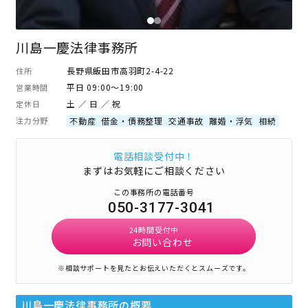
川島一慶法律事務所
長野県飯田市高羽町2-4-22
住所
平日 09:00～19:00
営業時間
土 ／ 日 ／ 祝
定休日
注力分野
不動産
借金・債務整理
交通事故
離婚・浮気
相続
電話相談受付中！
まずはお気軽にご相談ください
この事務所の電話番号
050-3177-3041
24時間受付中
お問い合わせ
※相談サポートを見たとお伝えいただくとスムーズです。
川島一慶法律事務所
の概要