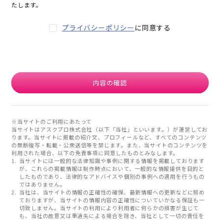
たします。
プライバシーポリシー
に同意する
内容の確認
※当サイトのご利用にあたって
当サイトはアスクプロ株式会社（以下「当社」といいます。）が運営してお
ります。当サイトに掲載の紹介文、プロフィールなど、すべてのコンテンツ
の無断複写・転載・公衆送信等を禁じます。また、当サイトのコンテンツを
利用された場合、以下の免責事項に同意したものとみなします。
当サイトには一般的な法律知識や事例に関する情報を掲載しております
が、これらの掲載情報は制作時点において、一般的な情報提供を目的と
したものであり、法律的なアドバイスや個別の事例への適用を行うもの
ではありません。
当社は、当サイトの情報の正確性の確保、最新情報への更新などに努め
ておりますが、当サイトの情報内容の正確性についていかなる保証も一
切致しません。当サイトの利用により利用者に何らかの損害が生じて
も、当社の故意又は重過失による場合を除き、当社として一切の責任を