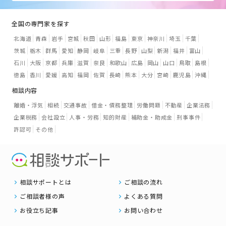
全国の専門家を探す
北海道
青森
岩手
宮城
秋田
山形
福島
東京
神奈川
埼玉
千葉
茨城
栃木
群馬
愛知
静岡
岐阜
三重
長野
山梨
新潟
福井
富山
石川
大阪
京都
兵庫
滋賀
奈良
和歌山
広島
岡山
山口
鳥取
島根
徳島
香川
愛媛
高知
福岡
佐賀
長崎
熊本
大分
宮崎
鹿児島
沖縄
相談内容
離婚・浮気
相続
交通事故
借金・債務整理
労働問題
不動産
企業法務
企業税務
会社設立
人事・労務
知的財産
補助金・助成金
刑事事件
許認可
その他
相談サポートとは
ご相談の流れ
ご相談者様の声
よくある質問
お役立ち記事
お問い合わせ