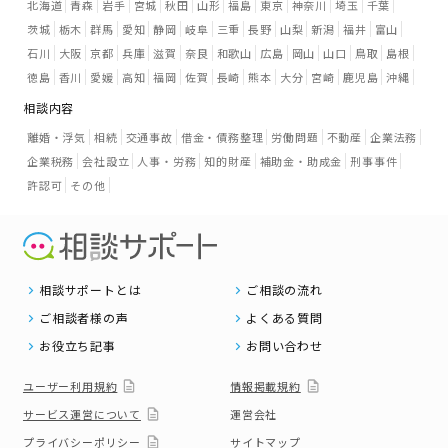
北海道
青森
岩手
宮城
秋田
山形
福島
東京
神奈川
埼玉
千葉
茨城
栃木
群馬
愛知
静岡
岐阜
三重
長野
山梨
新潟
福井
富山
石川
大阪
京都
兵庫
滋賀
奈良
和歌山
広島
岡山
山口
鳥取
島根
徳島
香川
愛媛
高知
福岡
佐賀
長崎
熊本
大分
宮崎
鹿児島
沖縄
相談内容
離婚・浮気
相続
交通事故
借金・債務整理
労働問題
不動産
企業法務
企業税務
会社設立
人事・労務
知的財産
補助金・助成金
刑事事件
許認可
その他
相談サポートとは
ご相談の流れ
ご相談者様の声
よくある質問
お役立ち記事
お問い合わせ
ユーザー利用規約
情報掲載規約
サービス運営について
運営会社
プライバシーポリシー
サイトマップ