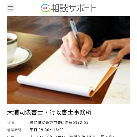
司法書士
行政書士
大浦司法書士・行政書士事務所
長野県安曇野市豊科高家5972-55
住所
平日 09:00～16:00
営業時間
土 ／ 日 ／ 祝（休日、時間外対応可能・要予約）
定休日