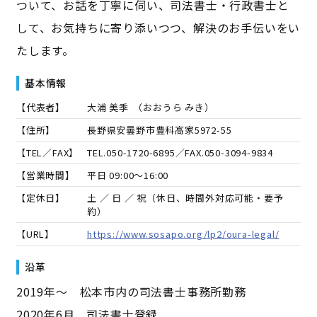
ついて、お話を丁寧に伺い、司法書士・行政書士と
して、お気持ちに寄り添いつつ、解決のお手伝いをい
たします。
基本情報
【代表者】
大浦 美季
（
おおうら みき
）
【住所】
長野県安曇野市豊科高家5972-55
【TEL／FAX】
TEL.
050-1720-6895
／FAX.
050-3094-9834
【営業時間】
平日 09:00～16:00
【定休日】
土 ／ 日 ／ 祝（休日、時間外対応可能・要予
約）
【URL】
https://www.sosapo.org/lp2/oura-legal/
沿革
2019年～ 松本市内の司法書士事務所勤務
2020年6月 司法書士登録