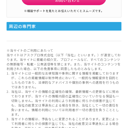
※相談サポートを見たとお伝えいただくとスムーズです。
周辺の専門家
※当サイトのご利用にあたって
当サイトはアスクプロ株式会社（以下「当社」といいます。）が運営してお
ります。当サイトに掲載の紹介文、プロフィールなど、すべてのコンテンツ
の無断複写・転載・公衆送信等を禁じます。また、当サイトのコンテンツを
利用された場合、以下の免責事項に同意したものとみなします。
当サイトには一般的な法律知識や事例に関する情報を掲載しております
が、これらの掲載情報は制作時点において、一般的な情報提供を目的と
したものであり、法律的なアドバイスや個別の事例への適用を行うもの
ではありません。
当社は、当サイトの情報の正確性の確保、最新情報への更新などに努め
ておりますが、当サイトの情報内容の正確性についていかなる保証も一
切致しません。当サイトの利用により利用者に何らかの損害が生じて
も、当社の故意又は重過失による場合を除き、当社として一切の責任を
負いません。情報の利用については利用者が一切の責任を負うこととし
ます。
当サイトの情報は、予告なしに変更されることがあります。変更によっ
て利用者に何らかの損害が生じても、当社の故意又は重過失による場合
を除き、当社として一切の責任を負いません。