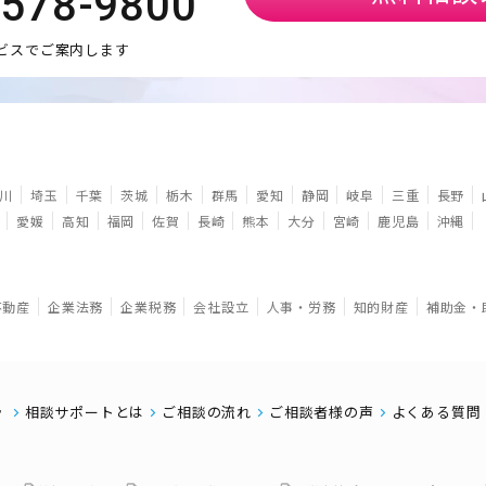
5578-9800
ビスでご案内します
川
埼玉
千葉
茨城
栃木
群馬
愛知
静岡
岐阜
三重
長野
愛媛
高知
福岡
佐賀
長崎
熊本
大分
宮崎
鹿児島
沖縄
不動産
企業法務
企業税務
会社設立
人事・労務
知的財産
補助金・
相談サポートとは
ご相談の流れ
ご相談者様の声
よくある質問