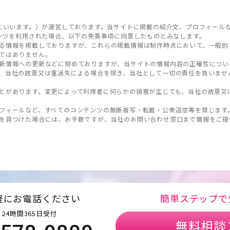
といいます。）が運営しております。当サイトに掲載の紹介文、プロフィール
ンツを利用された場合、以下の免責事項に同意したものとみなします。
る情報を掲載しておりますが、これらの掲載情報は制作時点において、一般的
ではありません。
新情報への更新などに努めておりますが、当サイトの情報内容の正確性につい
、当社の故意又は重過失による場合を除き、当社として一切の責任を負いませ
とがあります。変更によって利用者に何らかの損害が生じても、当社の故意又
フィールなど、すべてのコンテンツの無断複写・転載・公衆送信等を禁じます
を見つけた場合には、お手数ですが、当社のお問い合わせ窓口まで情報をご提
軽にお電話ください
簡単ステップで
24時間365日受付
無料相談