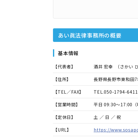
あい眞法律事務所
の概要
基本情報
【代表者】
酒井 宏幸
（
さかい 
【住所】
長野県長野市東和田78
【TEL／FAX】
TEL.
050-1794-6411
【営業時間】
平日 09:30～17:
【定休日】
土 ／ 日 ／ 祝
【URL】
https://www.sosapo