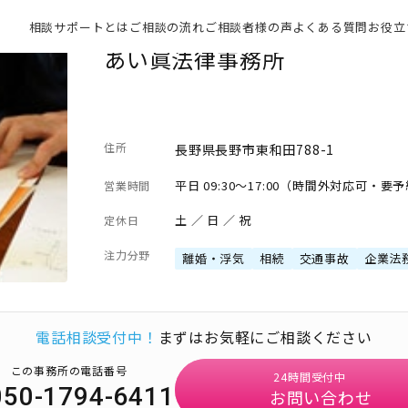
相談サポートとは
ご相談の流れ
ご相談者様の声
よくある質問
お役立
あい眞法律事務所
住所
長野県長野市東和田788-1
平日 09:30～17:00（時間外対応可・要
営業時間
土 ／ 日 ／ 祝
定休日
注力分野
離婚・浮気
相続
交通事故
企業法
電話相談受付中！
まずはお気軽にご相談ください
この事務所の電話番号
24時間受付中
050-1794-6411
お問い合わせ